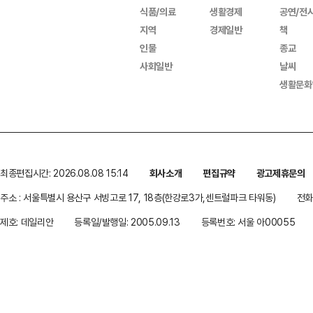
식품/의료
생활경제
공연/전
지역
경제일반
책
인물
종교
사회일반
날씨
생활문화
최종편집시간: 2026.08.08 15:14
회사소개
편집규약
광고제휴문의
주소 : 서울특별시 용산구 서빙고로 17, 18층(한강로3가,센트럴파크 타워동)
전화 
제호: 데일리안
등록일/발행일: 2005.09.13
등록번호: 서울 아00055