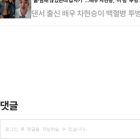
큐브엔터테인먼트는 유방암 투병설과 
"술·담배 끊었는데 갑자기"…배우 차현승, '이 병' 투병
국을 비롯한 글로벌 주식시장은 정상
댄서 출신 배우 차현승이 백혈병 투
은 어려우나 건강상의 이유로 휴식기
능한 점이 경계를 키우고 있다.다만
27일 개인SNS에 "6월 초 응급실
초 방송, 개인 채널 등 활동을 중단
가 상승 가능성…
까지 하고 싶던 작품들의 최종 오디
유로 휴식기에 들어갔다"고 밝혔으나
있었지만 백혈병이라는 진단이 모든 
미선의 건강 이상 문제는 측근들에 의
인 차현승은 올해 나이 만 34세다. 차
송된 JTBC '대…
대에 올라 선미와 '24시간이 모자라
2024년부터 배우로 전향한 차현승
럼을 넓혀가…
댓글