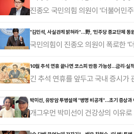
진종오 국민의힘 의원이 '더불어민주
선에 활용하려 했다'는 의혹을 제기하
국민의힘 전 대표가 더불어민주당 당
"김민석, 사실관계 밝혀라"…野, '민주당 종교단체 동원
국민의힘이 진종오 의원이 폭로한 '
이 국민의힘을 통일교와 연계해 당사
3000명을 경선에 동원했다'는 의
세에 나선 것이다.한동훈 전 대표는 
진상규명을 발판 삼아 특검을 앞세워 
10월 추석 연휴 끝나면 코스피 반등 가능성…금리·실적
대신 납부해 줄테니 종교단체 수천 명
긴 추석 연휴를 앞두고 국내 증시가
불' 전략을 펼칠 것으로 전망된다.3
하는 녹취록을 우리 당 진 의원이 폭
고민은 갈수록 깊어지고 있다. 전문
힘은 오는 10월 1일 오전 9시 30
원명부' 즉각 압수…
가능성이 높다며 향후 금리 인하 방
박미선, 유방암 투병설에 "병명 비공개"…초기 증상과 
의를 열고 해당 의혹을 중심으로 논
개그우먼 박미선이 건강상의 이유로 
조언했다.1일 금융투자업계에 따르면
사안을 폭로한 진 의원도 배석한다.
진단' 가능성에 소속사 측이 조심스
일부터 9일까지 5거래일 동안 휴장한
을 원내 지도부…