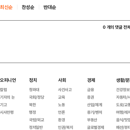
최신순
찬성순
반대순
0 개의 댓글 전
오피니언
정치
사회
경제
생활/문
칼럼
청와대
사건사고
금융
건강정보
기자의 눈
국회/정당
교육
증권
자동차/
기고
북한
노동
산업/재계
도로/교
시사만평
행정
언론
중기/벤처
여행/레
국방/외교
환경
부동산
음식/맛
정치일반
인권/복지
글로벌경제
패션/뷰