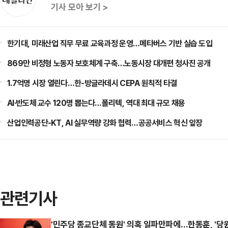
기사 모아 보기 >
한기대, 미래산업 직무 무료 교육과정 운영…메타버스 기반 실습 도입
869만 비정형 노동자 보호체계 구축…노동시장 대개편 청사진 공개
1.7억명 시장 열린다…한-방글라데시 CEPA 원칙적 타결
AI·반도체 교수 120명 뽑는다…폴리텍, 역대 최대 규모 채용
산업인력공단-KT, AI 실무역량 강화 협력…공공서비스 혁신 앞장
관련기사
'민주당 종교단체 동원' 의혹 일파만파에…한동훈, '당