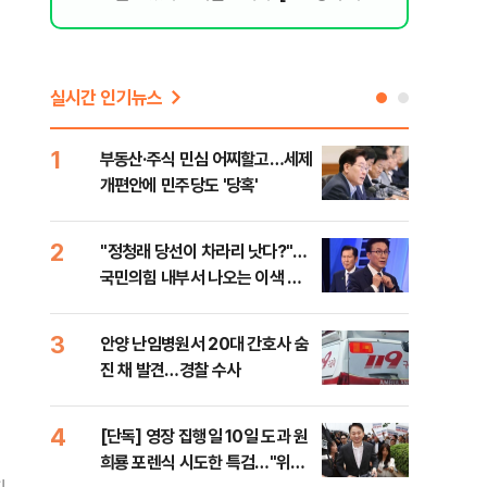
리 헬스]
실시간 인기뉴스
1
6
부동산·주식 민심 어찌할고…세제
긴 
개편안에 민주당도 '당혹'
체 
2
7
​"정청래 당선이 차라리 낫다?"…
경산
국민의힘 내부서 나오는 이색 셈
표 
법
3
8
안양 난임병원서 20대 간호사 숨
[코
진 채 발견…경찰 수사
역설
4
9
[단독] 영장 집행일 10일 도과 원
[속
희룡 포렌식 시도한 특검…"위법
27