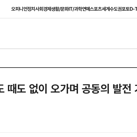
오피니언
정치
사회
경제
생활/문화
IT/과학
연예
스포츠
세계
수도권
포토
D-
시도 때도 없이 오가며 공동의 발전