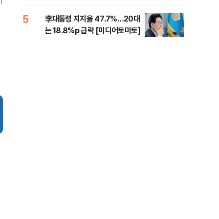
지
증거 수집" 지적
5
10
李대통령 지지율 47.7%…20대
퇴직
는 18.8%p 급락 [미디어토마토]
터?
준비 