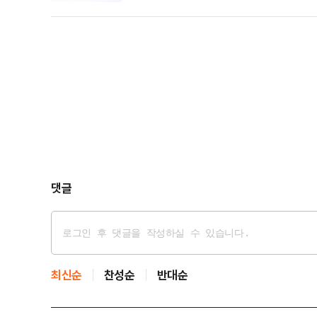
리는 예로부터 '백업의 민족'이었다"며 "불교 경전도
대장경을 다시 새겼다"고 강조했다.안 의원은 "이는 
댓글
최신순
찬성순
반대순