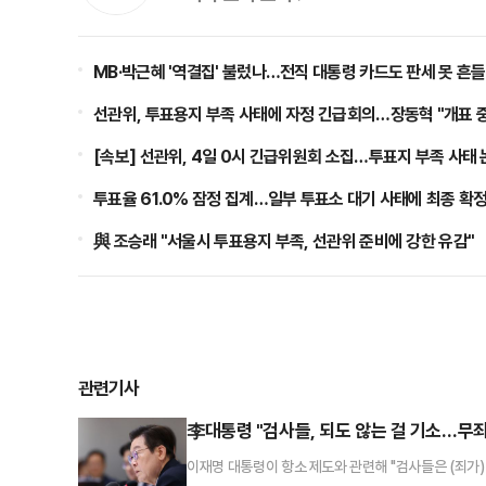
MB·박근혜 '역결집' 불렀나…전직 대통령 카드도 판세 못 흔
선관위, 투표용지 부족 사태에 자정 긴급회의…장동혁 "개표 
[속보] 선관위, 4일 0시 긴급위원회 소집…투표지 부족 사태
투표율 61.0% 잠정 집계…일부 투표소 대기 사태에 최종 확
與 조승래 "서울시 투표용지 부족, 선관위 준비에 강한 유감"
관련기사
李대통령 "검사들, 되도 않는 걸 기소…무죄
이재명 대통령이 항소 제도와 관련해 "검사들은 (죄가