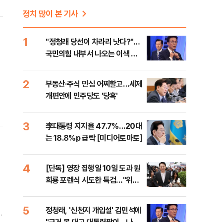
정치 많이 본 기사
1
​"정청래 당선이 차라리 낫다?"…
국민의힘 내부서 나오는 이색 셈
법
2
부동산·주식 민심 어찌할고…세제
개편안에 민주당도 '당혹'
3
李대통령 지지율 47.7%…20대
는 18.8%p 급락 [미디어토마토]
4
[단독] 영장 집행일 10일 도과 원
희룡 포렌식 시도한 특검…"위법
증거 수집" 지적
5
정청래, '신천지 개입설' 김민석에
고