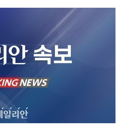
1
[속보] 日 구마모토 남서쪽 해
5.1 지진 발생
2
'화장실서 쓰러진 채 발견' 킥복
기하던 男학생, 사고 12일 만
3
부동산·주식 민심 어찌할고…
에 민주당도 '당혹'
4
'빅쇼트' 마이클 버리 "美 증시,
블랙먼데이급 폭락 가능성"
5
李대통령 지지율 47.7%…2
18.8%p 급락 [미디어토마토]