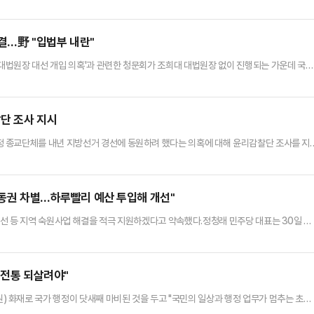
 대통령실에서 열린 국무회의에서 이같이 말하며 정성호 법무부 장관에게 검찰의 항소 제도
라도 1명의 억울한 사람을 만들면 안 되는 것이 형사소송법의 기본인데, 검찰은 그 반대로
 재판받아서 무죄가 나와도 검찰은 아무 이유 없이 항소한다"고 …
의결…野 "입법부 내란"
대법원장 대선 개입 의혹'과 관련한 청문회가 조희대 대법원장 없이 진행되는 가운데 국회
감사를 실시하기로 했다.법사위는 30일 오후 서울 여의도 국회에서 전체회의를 열고 하
행하는 등의 내용을 포함한 '2025년도 국정감사계획서 변경의 건'을 민주당 주도로 의결
31일 국감을 진행하기로 했다. 당초 대법원에 대한 감사는 10월13일…
찰단 조사 지시
 종교단체를 내년 지방선거 경선에 동원하려 했다는 의혹에 대해 윤리감찰단 조사를 지
는 오늘 진종오 국민의힘 의원의 기자회견과 관련, 윤리감찰단과 서울시당에 철저한 조사와
다.또한 "시·도당에는 8월 하달한 공문 ‘입당원서 처리지침 및 제출’과 관련 위법사항이
 지시했다"고 덧붙였다.진 의원은 이날 소통관에서 기자회견을 열어 "…
이동권 차별…하루빨리 예산 투입해 개선"
선 등 지역 숙원사업 해결을 적극 지원하겠다고 약속했다.정청래 민주당 대표는 30일 국
지에 KTX 속도가 경부선과 호남선이 다르다는 게 도대체 이해할 수 있는 일이냐"며 "광
입해서 개선할 문제"라고 했다.정 대표는 경부선 고속도로에선 KTX가 시속 224~30
 점을 언급하며 "KTX를 처음 건설할 때 직선화 작업을 안 해 …
' 전통 되살려야"
화재로 국가 행정이 닷새째 마비된 것을 두고 "국민의 일상과 행정 업무가 멈추는 초유
 갖추고 있었다는 점은 납득하기 어렵다"고 비판했다.안철수 의원은 30일 페이스북에 "우