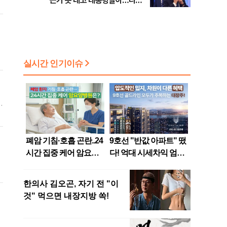
"근거 못 대고 대통령팔이…나쁜
사람 뽑지 말자"
시
주
0