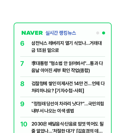
실시간 랭킹뉴스
6
역서 규모
삼전닉스 레버리지 열기 식었나…거래대
금 1조원 밑으로
7
싱 연습 경
李대통령 "형소법 안 읽어봐서"…통과 다
에 사망
음날 이어진 세부 확인 작업(종합)
8
세제개편안
검찰청에 쌓인 미제사건 14만 건…언제 다
처리하나요? [기자수첩-사회]
9
 1987년
​"정청래 당선이 차라리 낫다?"…국민의힘
내부서 나오는 이색 셈법
10
0대는
2030은 배달음식·단음료 맘껏 먹어도 될
줄 알았나…'처절한 대가' [김효경의 데일