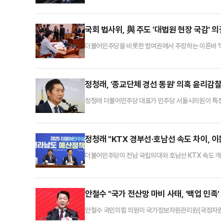
통을 주고 있다"고 비난했다.이 대통령은 30일 용산
를 개선하라고 명령했다.이어 "10명의 범인을 놓치더
하고 있다"며 "억울하게 기소돼 몇 년 동안 돈을 들여
국회 법사위, 與 주도 '대법원 현장 국감' 
더불어민주당을 비롯한 범여권에서 주장하는 이른바 '
법제사법위원회는 내달 15일 직접 대법원을 찾아 국정
루짜리 국감 일정을 이틀로 늘려 대법원 현장검증을 진
했다.앞서 법사위는 79개 기관을 대상으로 내달 13~
정청래, '종교단체 경선 동원' 의혹 윤리감
정청래 더불어민주당 대표가 민주당 서울시의원이 특정
했다.민주당은 30일 언론 공지를 통해 "정청래 대표
위법사항이 있을 경우 징계조치 하도록 지시했다"고 밝혔
있을 경우 공문(제재방안 공지)에 따라 엄중한 조치를
정청래 "KTX 경부선·호남선 속도 차이, 
더불어민주당이 전남 국립의대와 호남선 KTX 속도 개
회에서 열린 전남 예산정책협의회에서 "21세기 대명천
송정역부터 목포까지 78㎞ 구간은 하루빨리 예산을 투
㎞인데 비해, 광주~목포 구간은 평균 시속 188㎞라는
안철수 "국가 전산망 마비 사태, '백업 민족
안철수 국민의힘 의원이 국가정보자원관리원(국정자원) 
의 상황 앞에서, 정부가 민간보다도 못한 복구 체계를