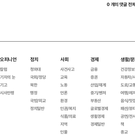
0 개의 댓글 전
오피니언
정치
사회
경제
생활/문
칼럼
청와대
사건사고
금융
건강정보
기자의 눈
국회/정당
교육
증권
자동차/
기고
북한
노동
산업/재계
도로/교
시사만평
행정
언론
중기/벤처
여행/레
국방/외교
환경
부동산
음식/맛
정치일반
인권/복지
글로벌경제
패션/뷰
식품/의료
생활경제
공연/전
지역
경제일반
책
인물
종교