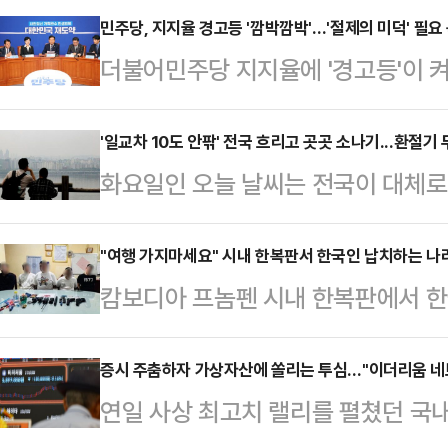
감 출석 여부가 쟁점이었지만, 대통령
민주당, 지지율 경고등 '깜박깜박'…'절제의 미덕' 필요
더불어민주당 지지율에 '경고등'이 켜
정했기 때문이다. 대통령실은 보직과
요하다"는 목소리가 여권 내에서 나온
이지만, 야권에선 이례적인 보직변경
는 내년 6월 지방선거를 앞두고 '강
'일교차 10도 안팎' 전국 흐리고 곳곳 소나기...환절기
있다.강훈식 비서실장은 29일 서면
화요일인 오늘 날씨는 전국이 대체로
도층 이탈을 부추길 수 있다는 지적이
렸다. 특히 이번 개편으로 김 비서관
겠다. 내륙을 중심으로 낮과 밤의 기
100% 전화면접 방식으로 조사해 2
제1부속실장인 김남준…
기상청은 "낮부터 저녁 사이 일부 내
"여행 가지마세요" 시내 한복판서 한국인 납치하는 나
지지도는 38%, 국민의힘이 24%로
캄보디아 프놈펜 시내 한복판에서 한
수 있다"라며 "가시거리가 짧아지고
대비 3%p 하락했고, 국민의힘 지지
문을 당하는 사건이 발생했다.최근 
해야 한다"라고 예보했다.아침 최저기
당이 30%대…
르면 프놈펜 경찰은 지난 21일 저녁
증시 주춤하자 가상자산에 쏠리는 투심…"이더리움 네
23∼27도로 예보됐다.주요 지역 아침
연일 사상 최고치 랠리를 펼쳤던 국
꽁 지역의 한 카페에 들렀다가 차량
원 16도, 춘천 15도, 강릉 16도, 청주