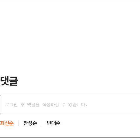
산에 대한 관심을 높여가고 있다. 
벙깽꽁은 '프놈펜의 강남'으로 불리
산 가격이 최근 하락하자 저가매수 기
는 장면을 목격한 카페 경비원은 즉
플랫폼' 지위를 굳혀가고 있는 이더
로 돌아와 피해자의 차량을 몰고 가
예탁결제원 증권정보포털 세이브로(SE
포했다.다음 날인 …
일) 외화증권 순매수 상위 5개 종목
로 파악됐다. 순매수 규모는 약 2억9
수 1위…
댓글
최신순
찬성순
반대순