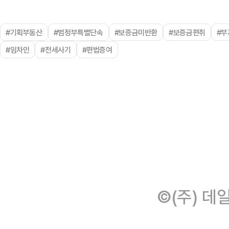
#기획부동산
#범정부특별단속
#보증금미반환
#보증금편취
#부
#임차인
#전세사기
#편법증여
©(주) 데