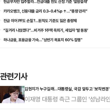
현금부자만 입주할라…잔금대출 한도 산정 기준 ‘설왕설래’
카카오뱅크, 신용대출 금리 0.3~0.4%p ↑…“총량 관리”
잔금 이어 PF도 손질?…원칙도 기준도 잃은 총량제
“길거리 나앉겠다”…비거주 1주택 옥죄기, 세입자 ‘발 동동’
하나금융, 포용금융 가속…"상반기 목표치 60% 집행"
관련기사
김현지가 누구길래…대통령실, 국감 앞두고 '보직변경' 
이재명 대통령 측근 그룹인 '성남라인
실 제1부속실장을 둘러싼 논란이 거