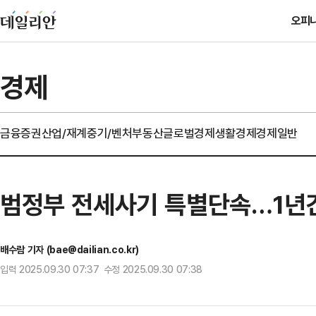
오피
경제
금융
증권
산업/재계
중기/벤처
부동산
글로벌경제
생활경제
경제일반
범정부 전세사기 특별단속…1년간
배수람 기자 (bae@dailian.co.kr)
입력 2025.09.30 07:37 수정 2025.09.30 07:38