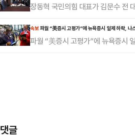
장동혁 국민의힘 대표가 김문수 전 대
아침 사이 0.1mm 미만의 빗방울이
"민주당의 폭주가 도를 넘고 있다"
보수의 본산 대구에서 '대여 총력 투
상 강수량은 ▲서해5도 30~80mm(
목소리를 완전히 …
부·대여 투쟁을 이어가기 위해 당내
속보
파월 “美증시 고평가”에 뉴욕증시 일제 하락, 나
경기 20~60mm(많은 곳 80mm 
파월 “美증시 고평가”에 뉴욕증시 일
혁 대표는 23일 낮 서울 여의도의 
원 북부 동해안 5~20mm ▲강원 
동안 오찬을 함께하며 당 상황에 대한
3…
선후보 간 만남이기도 하다.장 대표는
황도 녹록지 않은 상황"이라며 "좋은
고 청을…
댓글