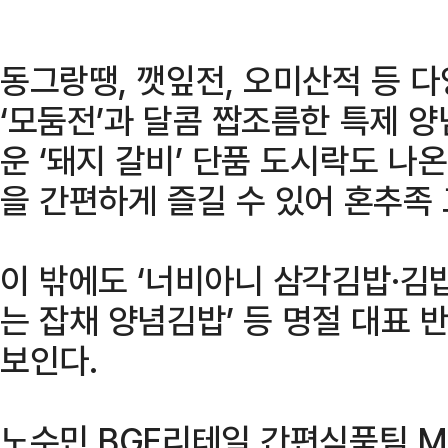
동그랑땡, 깻잎전, 오미산적 등 
‘모둠전’과 달콤 짭조름한 특제 
운 ‘돼지 갈비’ 단품 도시락도 나
을 간편하게 즐길 수 있어 혼추족
이 밖에도 ‘너비아니 삼각김밥·김밥,
는 잡채 양념김밥’ 등 명절 대표 
보인다.
노수민 BGF리테일 간편식품팀 M