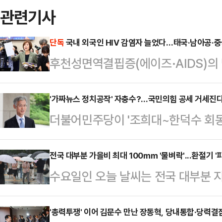
관련기사
단독
국내 외국인 HIV 감염자 늘었다…태국·남아공·중
후천성면역결핍증(에이즈·AIDS)의
스(HIV) 감염 추세가 내국인들 사
들 사이에서는 증가하고 있는 것으로 
'가짜뉴스 정치공작' 자충수?…국민의힘 공세 거세진
더불어민주당이 '조희대~한덕수 회동
수를 국적별로 살펴보면 태국·남아공
자라 '조희대 대법원장 청문회'를 
민의힘 의원(국회 보건복지위원회)
죄기 시작했다. 근거가 명확하지 않
전국 대부분 가을비 최대 100㎜ '물벼락'...환절기 '
자료에 따르면, 2019년부터 2024
수요일인 오늘 날씨는 전국 대부분 
및 정청래 대표와 특정 성향 유튜버
발생은 내국인의 경우 한 해 1006명(
가 내리겠다.기상청은 "늦은 새벽부
의원직 제명 추진까지 압박하면서 민주
어들면서 …
전부터 오후 사이 전국으로 확대되겠
'총력투쟁' 이어 김문수 만난 장동혁, 당내통합·당력결
않겠다는 태세다.송언석 원내대표는