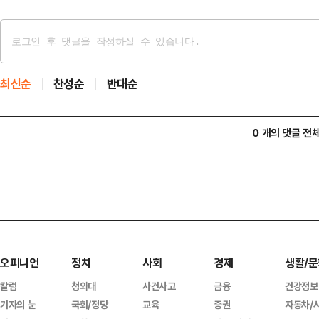
최신순
찬성순
반대순
0 개의 댓글 전
오피니언
정치
사회
경제
생활/문
칼럼
청와대
사건사고
금융
건강정보
기자의 눈
국회/정당
교육
증권
자동차/