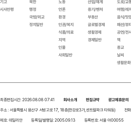
기고
북한
노동
산업/재계
도로/교
시사만평
행정
언론
중기/벤처
여행/레
국방/외교
환경
부동산
음식/맛
정치일반
인권/복지
글로벌경제
패션/뷰
식품/의료
생활경제
공연/전
지역
경제일반
책
인물
종교
사회일반
날씨
생활문화
최종편집시간: 2026.08.08 07:41
회사소개
편집규약
광고제휴문의
주소 : 서울특별시 용산구 서빙고로 17, 18층(한강로3가,센트럴파크 타워동)
전화 
제호: 데일리안
등록일/발행일: 2005.09.13
등록번호: 서울 아00055