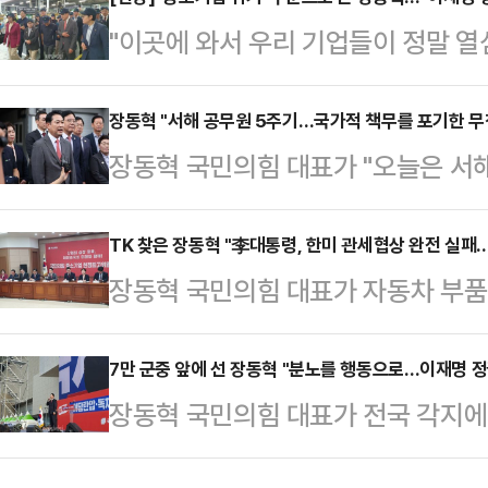
표는 23일 여의도의 한 중식당에서 
"이곳에 와서 우리 기업들이 정말 열
어렵고 국정 상황도 녹록지 않은 상황
침을 하지 못하고 있단 생각이 든다.
를 구할 겸 뵙자고 청을 드렸는데 흔
는지 정부에 되묻고 싶다."22일 오
장동혁 "서해 공무원 5주기…국가적 책무를 포기한 무
김 전 장관은 "열심히 잘하고 계시다
장동혁 국민의힘 대표가 "오늘은 서
기업인 일지테크의 생산공정을 돌아
장 대표는 오찬 이후 취재진을 만나 
고(故) 이대준씨의 영면을 기원한다"
꺼낸 한 마디다. 이 얘기를 꺼내는 
여러…
북을 통해 "5년 전 문재인 정부는 
TK 찾은 장동혁 "李대통령, 한미 관세협상 완전 실패
대규모 장외집회 연단에 올랐을 때
장동혁 국민의힘 대표가 자동차 부품
월북으로 날조까지 했다"며 "국민의
1986년에 설립된 자동차 자체 보
이재명 대통령의 한미 관세협상으로 
무책임의 극치"라고 적었다.이어 "
자동차용 프레스판…
을 지적하면서 "기업과 국민들은 정
7만 군중 앞에 선 장동혁 "분노를 행동으로…이재명 
않고 있다"며 "검찰은 오늘 유가족이
장동혁 국민의힘 대표가 전국 각지에
지난번 한미 정상이 만났을 땐 도대체
거 불충분으로 불기소 처분했다"고 
앞에서 이재명 정권과 더불어민주당
다"고 비판했다.장동혁 대표는 22
지원 더불어민주당…