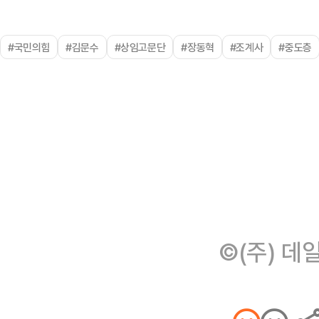
#국민의힘
#김문수
#상임고문단
#장동혁
#조계사
#중도층
©(주) 데