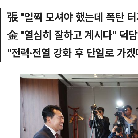
張 "일찍 모셔야 했는데 폭탄 터
金 "열심히 잘하고 계시다" 덕담
"전력·전열 강화 후 단일로 가겠