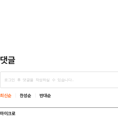
하면서 시민과 당원들을 향해 "오늘
단지관리공단에서 '중소기업 현장 최
행동으로 바꿔 이재명 정권을 끝장내
은 타임즈와의 인터뷰에서 '만약 합
혁 대표는 21일 오후 대구광역시 동
며 사실상 관세협상이…
정치 국민 규탄대회'에서 "우리 위
자유민주주의를 지키고 헌법과 법치
외쳤다.그는 "우리는 지금 …
댓글
최신순
찬성순
반대순
마이크로