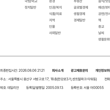
국방/외교
환경
부동산
음식/맛
정치일반
인권/복지
글로벌경제
패션/뷰
식품/의료
생활경제
공연/전
지역
경제일반
책
인물
종교
사회일반
날씨
생활문화
최종편집시간: 2026.08.06 21:21
회사소개
광고제휴문의
개인정보취
주소 : 서울특별시 용산구 서빙고로 17, 18층(한강로3가,센트럴파크 타워동)
전화 
제호: 데일리안
등록일/발행일: 2005.09.13
등록번호: 서울 아00055