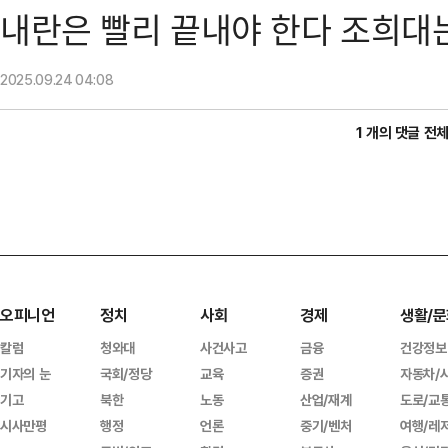
내란은 빨리 끝내야 한다 조희대
2025.09.24
04:08
1 개의 댓글 전
오피니언
정치
사회
경제
생활/문
칼럼
청와대
사건사고
금융
건강정보
기자의 눈
국회/정당
교육
증권
자동차/
기고
북한
노동
산업/재계
도로/교
시사만평
행정
언론
중기/벤처
여행/레