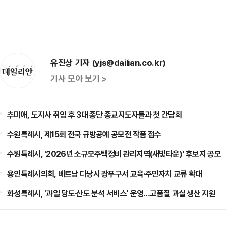
유진상 기자 (yjs@dailian.co.kr)
기사 모아 보기 >
추미애, 도지사 취임 후 3대 종단 종교지도자들과 첫 간담회
수원특례시, 제15회 전국 규방공예 공모전 작품 접수
수원특례시, '2026년 소규모주택정비 관리지역(새빛타운)' 후보지 공모
용인특례시의회, 베트남 다낭시 광푸구서 교육·주민자치 교류 확대
화성특례시, '과일 당도·산도 분석 서비스' 운영…고품질 과실 생산 지원