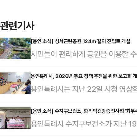
관련기사
[용인 소식] 성서근린공원 124m 길이 진입로 개설
시민들이 편리하게 공원을 이용할 
다.이번 공사는 그간 접근성이 떨어
해소하고자 인접 공동주택가에서 성
용인특례시, 2026년 주요 정책 추진을 위한 보고회 
용인특례시는 지난 22일 시청 영상
행로를 신설하기 위해 추진됐다.시는
보고회'를 열고 내년 시가 추진하는 
교부금 2억 원, 올해 시 예산 2억50
상일 시장이 주재한 보고회에서는 지
[용인 소식] 수지구보건소, 한의약건강증진사업 '최우
다.지난해 9월부터 진입로 공사에 들
용인특례시 수지구보건소가 지난 1
을 위한 정책 방향과 실행 계획에 
포함), 폭 2.5m 규모의 진입로를
주관 '2025년 한의약건강증진사업
'민선8기' 마지막 해인 2026년 시