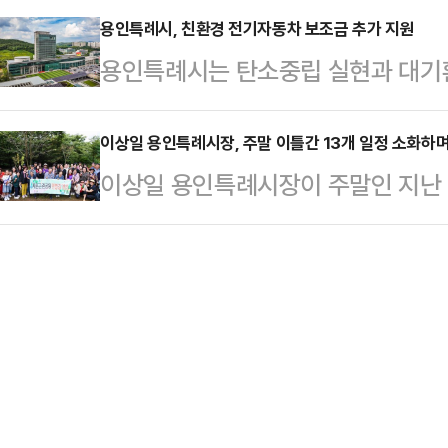
막, 경관등 …
보건복지부장관 표창을 수상했다.수
용인특례시, 친환경 전기자동차 보조금 추가 지원
업 글로벌 중심도시로 도약하기 위한
용인특례시는 탄소중립 실현과 대기
동, 청소년, 갱년기, 노인 등 주요
행정과 경제, 복지, 문화, 생활체육 
금 지원 사업을 추가로 진행하기로 
적으로 개발해 제공해 왔다.특히 지난
는 시정을…
밝혔다.시는 지난 8월 조기마감된 
이상일 용인특례시장, 주말 이틀간 13개 일정 소화하
지구 노인의 특성에 맞춘 한의약적 
이상일 용인특례시장이 주말인 지난 
원할 방침이며, 지원 대상 전기자동차
점이 높이 평가받았다.수지구보건소는
사 등 무려 13개의 일정을 소화하
30대)다.지난 1월부터 시가 지원
보건복지부장관 표창을 받은 바 있
토요일인 20일 아침부터 오후까지 7
3219대, 수소차 104대다. 이번
첫 일정으로 오전 9시 용인시청소
모두 4249대(승용차 4000대·화물
시청소년수련관 주최·주관으로 열린 
대)의 전기…
리그 수영대회'에 참석했다.이 시장은
족 단체전 100m 계영 경기의 출발