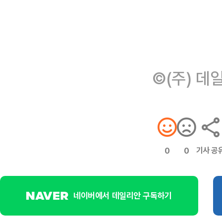
©(주) 데
기사 공
0
0
네이버에서 데일리안 구독하기