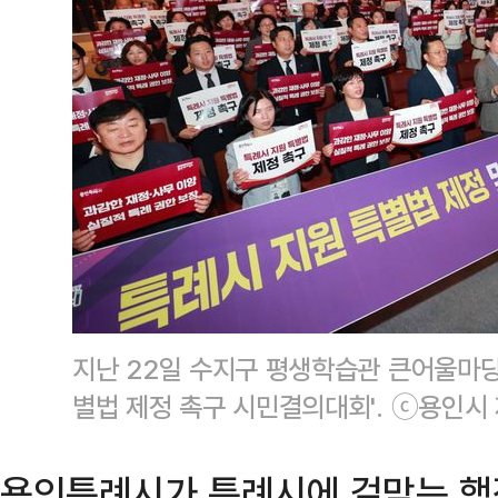
지난 22일 수지구 평생학습관 큰어울마당
별법 제정 촉구 시민결의대회'. ⓒ용인시
용인특례시가 특례시에 걸맞는 행