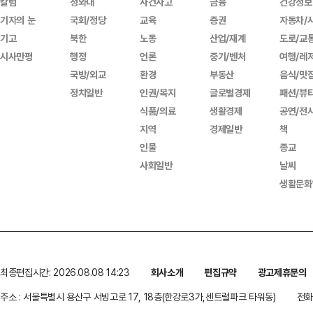
칼럼
청와대
사건사고
금융
건강정보
기자의 눈
국회/정당
교육
증권
자동차/
기고
북한
노동
산업/재계
도로/교
시사만평
행정
언론
중기/벤처
여행/레
국방/외교
환경
부동산
음식/맛
정치일반
인권/복지
글로벌경제
패션/뷰
식품/의료
생활경제
공연/전
지역
경제일반
책
인물
종교
사회일반
날씨
생활문화
최종편집시간: 2026.08.08 14:23
회사소개
편집규약
광고제휴문의
주소 : 서울특별시 용산구 서빙고로 17, 18층(한강로3가,센트럴파크 타워동)
전화 