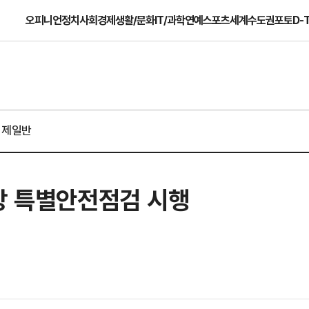
오피니언
정치
사회
경제
생활/문화
IT/과학
연예
스포츠
세계
수도권
포토
D-
경제일반
장 특별안전점검 시행