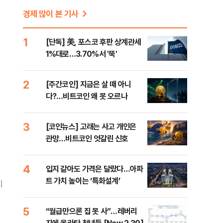
경제 많이 본 기사
1
[단독] 美, 포스코 후판 상계관세
1%대로…3.70%서 '뚝'
2
[주간코인] 지금은 살 때 아니
다?…비트코인 왜 못 오르나
3
[코인뉴스] 고래는 사고 개인은
관망…비트코인 엇갈린 신호
4
입지 같아도 가격은 달랐다…아파
트 가치 높이는 ‘특화설계’
지
5
“월급만으론 집 못 사”…레버리