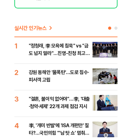
실시간 인기뉴스
1
6
"정청래, 李 모욕에 침묵" vs "금
美 
도 넘지 말라"…친명-친청 최고위
질…
원 후보, 제주서 격돌
2
7
강원 동해안 '물폭탄'…도로 침수·
서울
피서객 고립
기 
3
8
"결혼, 불이익 없어야"…李, '대출
농협
·청약·세제' 22개 과제 점검 지시
자금
4
9
李, '개미 반발'에 'ISA 개편안' 질
UA
에
타?…국민의힘 "'남 탓 쇼' 멈춰
줄이