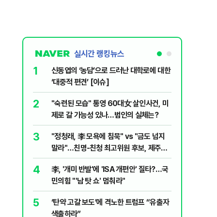
실시간 랭킹뉴스
1
6
신동엽의 ‘농담’으로 드러난 대학로에 대한
인천 선
‘대중적 편견’ [이슈]
흘 만에 
2
7
"숙련된 모습" 통영 60대女 살인사건, 미
천안 교회
제로 갈 가능성 있나…범인의 실체는?
경찰, 학
3
8
"정청래, 李 모욕에 침묵" vs "금도 넘지
입추 하루
말라"…친명-친청 최고위원 후보, 제주서
37도'…
격돌
있는 치료
4
9
李, '개미 반발'에 'ISA 개편안' 질타?…국
강원 동해
민의힘 "'남 탓 쇼' 멈춰라"
고립
5
10
‘탄약 고갈 보도’에 격노한 트럼프 “유출자
국민의힘 
색출하라”
당내서는