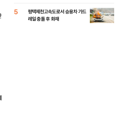
라"
5
10
평택제천고속도로서 승용차 가드
폐기
단
레일 충돌 후 화재
60
체