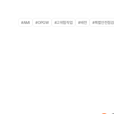
#AMI
#OPGW
#고위험작업
#배전
#특별안전점검