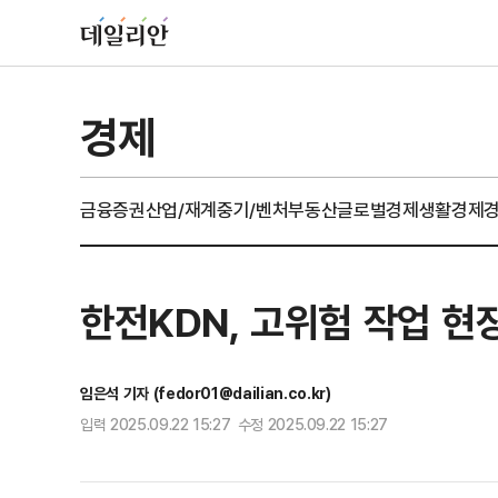
경제
금융
증권
산업/재계
중기/벤처
부동산
글로벌경제
생활경제
한전KDN, 고위험 작업 현
임은석 기자 (fedor01@dailian.co.kr)
입력 2025.09.22 15:27 수정 2025.09.22 15:27