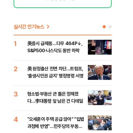
실시간 인기뉴스
1
6
美증시 급제동…다우 464P↓,
오세
S&P500·나스닥도 동반 하락
죄에
혹'
2
7
美 원정출산 전면 차단…트럼프,
근거
'출생시민권 금지' 행정명령 서명
신천
3
8
형소법·부동산 큰 틀은 정해졌
"삼
다…李대통령 앞 남은 건 디테일
中창
4
9
"오세훈이 주택 공급 않아" "입법
"탄
과정에 반영"…민주당의 부동산
'이