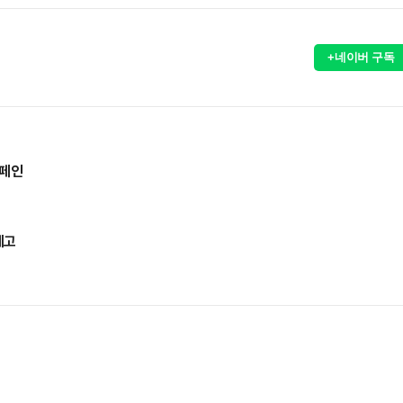
+네이버 구독
캠페인
제고