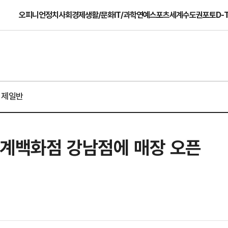
오피니언
정치
사회
경제
생활/문화
IT/과학
연예
스포츠
세계
수도권
포토
D-
경제일반
세계백화점 강남점에 매장 오픈