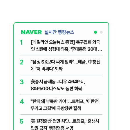
실시간 랭킹뉴스
1
6
[데일리안 오늘뉴스 종합] 축구협회 외국
"아빠, 
인 심판에 성접대 의혹, 李대통령 20대 지
640마력
지율 하락 의식했나, 삼전닉스 올인은 금
2
7
"삼성·SK보다 싸게 달라"…애플, 中창신
"오세훈이
물, SK하이닉스 프리마켓 시초가 논란 재
에 '더 비싸다' 퇴짜
반영"…
점화, 김민석 "과반 승리 가능성 99%" 등
3
8
美증시 급제동…다우 464P↓,
병력난 우
S&P500·나스닥도 동반 하락
투입…중
4
9
"탄약 왜 부족한 거야"…트럼프, '이란전
오세훈 '
무기고 고갈'에 국방장관 질책
된 '민주
5
10
美 원정출산 전면 차단…트럼프, '출생시
형소법·
민권 금지' 행정명령 서명
령 앞 남