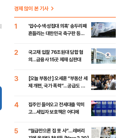
경제 많이 본 기사
1
'압수수색·성접대 의혹' 송두리째
지
흔들리는 대한민국 축구판 등
[8/7(금) 데일리안 출근길 뉴스]
2
국고채 입찰 76조원대 담합 혐
의…금융사 15곳 제재 심판대
3
[오늘 부동산] 오세훈 “부동산 세
제 개편, 국가 폭력”…공급도 정
부와 온도차
4
집주인 들어오고 전세대출 막히
고…세입자 보호책은 어디에
5
“월급만으론 집 못 사”…레버리