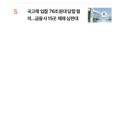
세제개편 해법은
질
5
10
국고채 입찰 76조원대 담합 혐
美민
의…금융사 15곳 제재 심판대
면 