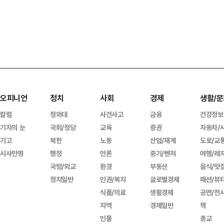
오피니언
정치
사회
경제
생활/문
칼럼
청와대
사건사고
금융
건강정보
기자의 눈
국회/정당
교육
증권
자동차/
기고
북한
노동
산업/재계
도로/교
시사만평
행정
언론
중기/벤처
여행/레
국방/외교
환경
부동산
음식/맛
정치일반
인권/복지
글로벌경제
패션/뷰
식품/의료
생활경제
공연/전
지역
경제일반
책
인물
종교