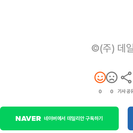
©(주) 데
기사 공
0
0
네이버에서 데일리안 구독하기