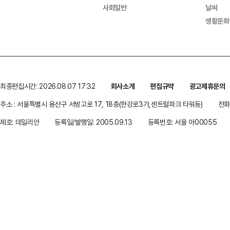
사회일반
날씨
생활문화
최종편집시간: 2026.08.07 17:32
회사소개
편집규약
광고제휴문의
주소 : 서울특별시 용산구 서빙고로 17, 18층(한강로3가,센트럴파크 타워동)
전화 
제호: 데일리안
등록일/발행일: 2005.09.13
등록번호: 서울 아00055