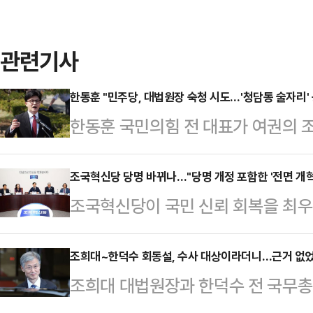
관련기사
한동훈 "민주당, 대법원장 숙청 시도…'청담동 술자리'
한동훈 국민의힘 전 대표가 여권의 조
도'라며 직격했다. 더불어민주당이 
한덕수 전 국무총리가 윤석열 전 대
조국혁신당 당명 바뀌나…"당명 개정 포함한 '전면 개혁
조국혁신당이 국민 신뢰 회복을 최우선
몰아세운 것이 과거 '청담동 술자리'
한 당의 구조와 조직문화 등 전면 개
대표는 18일 페이스북에 "(청담동 술
상대책위원은 18일 국회에서 열린 
조희대~한덕수 회동설, 수사 대상이라더니…근거 없
걸 테니, 민주당은 뭘 걸건가'라고 
조희대 대법원장과 한덕수 전 국무총리
서 서로 공감한 것은 비대위가 출범한
했다.앞서 한 전 대표는 이른바 '청
열 파면 직후 회동 제보'에 거론된 