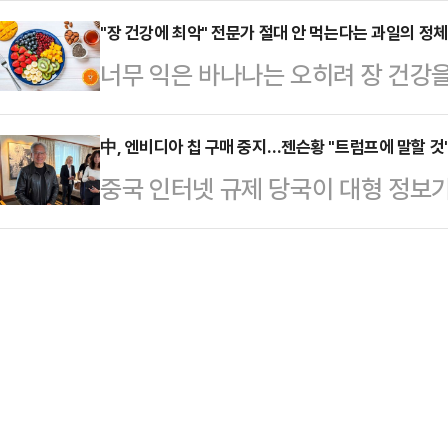
드시 이뤄내고 또 국민의 지지를 얻는
개발청장 …
다. 이들은 단순히 회동만 부인한 게
"장 건강에 최악" 전문가 절대 안 먹는다는 과일의 정
천 의지가 있었다"고 밝혔다.우희종 
너무 익은 바나나는 오히려 장 건강을
다고까지 설명했다. 특검 수사 대상
놓쳤던 것들, 혹은 실수했던 것들과
제다.14일(현지시간) 영국 데일리메
특권이 적용되는 대정부질문에 기댄 
것"이라며 "…
전문의 사우라브 세티 박사는 자신의 
中, 엔비디아 칩 구매 중지…젠슨황 "트럼프에 말할 것
뀌는 분위기다.더불어민주당은 17일 
중국 인터넷 규제 당국이 대형 정보기
좋은 것은 아니며, 일부는 오히려 소
압박을 이어갔다. 특검 수사까지 촉
(AI) 칩 시험과 주문을 중단하라고
다.세티 박사가 장 건강에 최악이라고
에서 민주당 의원이 '…
에 따르면 중 인터넷정보판공실(CAC
나'다. 그는 "지나치게 숙성된 바나
바바 등 자국 IT 기업에 엔비디아의
하며, 장내 유익균에 충분한 먹이를
칩 'RTX6000D'의 사용을 중지하라
나나는 익…
칩인 H20 수출 제한 이후 엔비디아
다. 몇몇 기업은 이 칩을 이미 수만 