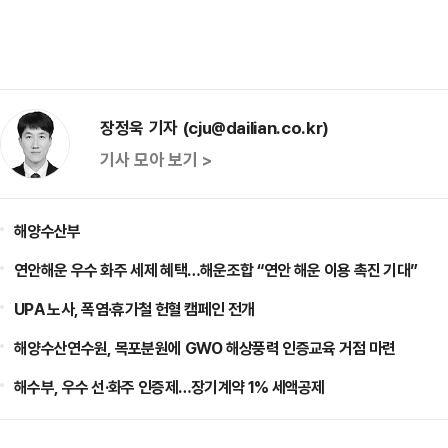
장정욱 기자 (cju@dailian.co.kr)
기사 모아 보기 >
해양수산부
연안해운 우수 화주 세제 혜택…해운조합 “연안 해운 이용 촉진 기대”
UPA 노사, 폭염·휴가철 헌혈 캠페인 전개
해양수산연수원, 목포분원에 GWO 해상풍력 인증교육 거점 마련
해수부, 우수 선·화주 인증제…장기계약 1% 세액공제