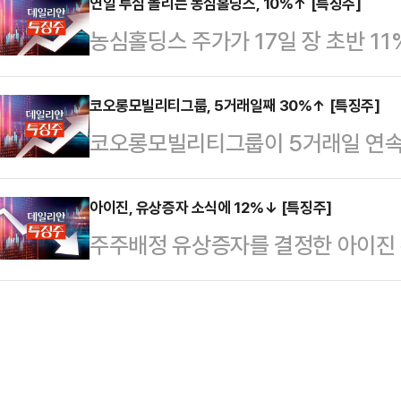
비주가 우상향하고 있다. 한국거래소에
연일 투심 몰리는 농심홀딩스, 10%↑ [특징주]
경신하기도 했다.미 해군 UJTS 
농심홀딩스 주가가 17일 장 초반 1
시장에서 롯데관광개발은 5.06% 오
수주 가능성이 크다는 전망이 제기
메이션 '케이팝 데몬 헌터스'와의 협
때 1만8300원까지 오르기도 했다.
다.
자심리가 농심홀딩스로 연일 옮겨가
코오롱모빌리티그룹, 5거래일째 30%↑ [특징주]
GKL(2.22%), 강원랜드(1.12%
코오롱모빌리티그룹이 5거래일 연속 
오전 9시 16분 코스피 시장에서 농심
도 우상향하고 있다. 구체적으론 노랑풍
래소에 따르면, 이날 오전 9시 7
13만4100원에 거래 중이다. 장중 
전 거래일 대비 29.93% 오른 1
아이진, 유상증자 소식에 12%↓ [특징주]
은 시각 농심은 전 거래일 대비 0.3
주주배정 유상증자를 결정한 아이진 주
룹우도 전장 대비 29.92% 오른 
거래소에 따르면, 이날 오전 10시 
티그룹은 지난 11일(29.96%), 12일(
대비 12.05% 내린 2445원에 거
(29.91%) 등 4거래일 연속 상
도 했다.바이오 신약 및 백신 연구개
그룹우도 지난 10일(29.96%), 11일
원 규모의 주주배정 후 실권주 일반