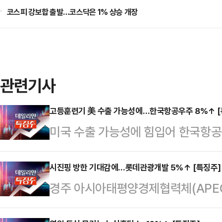
코스피 강보합 출발…코스닥은 1% 상승 개장
관련기사
고등훈련기 美 수출 가능성에…한국항공우주 8%↑ [
미국 수출 가능성에 힘입어 한국항공
있다. 미 해군 고등훈련기(UJTS)
는 기대감이 커진 영향으로 풀이된다.
시진핑 방한 기대감에…롯데관광개발 5%↑ [특징주]
경주 아시아태평양경제협력체(APEC
10시 49분 코스피 시장에서 한국항
주석이 방한한다는 소식이 전해진 17일
10만8000원에 거래 중이다. 장중 