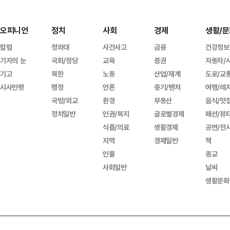
오피니언
정치
사회
경제
생활/문
칼럼
청와대
사건사고
금융
건강정보
기자의 눈
국회/정당
교육
증권
자동차/
기고
북한
노동
산업/재계
도로/교
시사만평
행정
언론
중기/벤처
여행/레
국방/외교
환경
부동산
음식/맛
정치일반
인권/복지
글로벌경제
패션/뷰
식품/의료
생활경제
공연/전
지역
경제일반
책
인물
종교
사회일반
날씨
생활문화