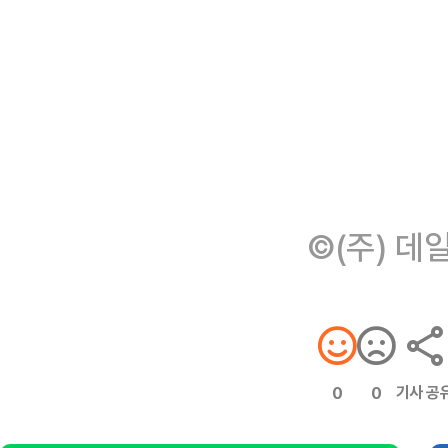
©(주) 데
기사 공
0
0