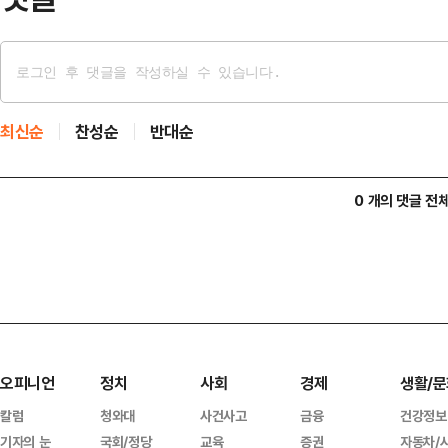
최신순
찬성순
반대순
0 개의 댓글 전
오피니언
정치
사회
경제
생활/문
칼럼
청와대
사건사고
금융
건강정보
기자의 눈
국회/정당
교육
증권
자동차/