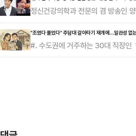
뒤 메인 화면 상단 메뉴 탭에서 [장
정신건강의학과 전문의 겸 방송인 양
서, 추진 의지를 재확인했다. 다만 
화]→[소득 세액 공제 자료 조회]를
가운데, 그의 연인인 EXID 하니가 
내는 탓에 개헌 논의까진 진통이 예
튼을 클릭하면 된다…
다.지난 11일 한국정신장애인연합회
"조였다 풀었다" 주담대 갈아타기 재개에…일관성 없는
에서 국무회의를 열어 '국정과제 관리
#. 수도권에 거주하는 30대 직장인 
의 진상 조사와 양재웅 병원장 및 관
청사진을 제시한 국정기획위원회의 '
로 대환을 하려 했지만 6·27 대책
운동에 총 1만753명이 참여했다"고
검토 …
자 먹기로 매달 수십만원의 이자를 
서와 함께 제출될 예정이다.해당 사건
듣고 다시 갈아타기 신청을 준비하고 
치료를 위해 입원한 30대 여성 A씨
거면 왜 하는지 모르겠다"며 "정책에
입원 중 …
다.정부의 6·27 부동산 대책으로 
대출이 이번 주부터 순차적으로 재개
잇따르자…
댓글