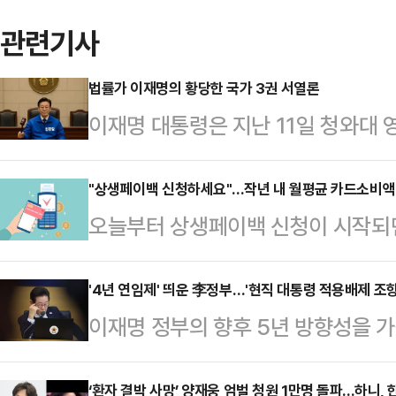
관련기사
법률가 이재명의 황당한 국가 3권 서열론
이재명 대통령은 지난 11일 청와대 영
졌다. 가장 인상적이었던 장면은 이
란에 대한 그의 반응이었다.“사법부
"상생페이백 신청하세요"...작년 내 월평균 카드소비액
오늘부터 상생페이백 신청이 시작되
양심에 따라서 판단하는 거예요. 위
을 확인하는 방법에 관심이 쏠리고 있
가 정하는 법은 절대 불가침의 영역
드소비액을 미리 확인해야 한다. 지
'4년 연임제' 띄운 李정부…'현직 대통령 적용배제 조항
한 구조, 그러니까 국회가 정하는 법
이재명 정부의 향후 5년 방향성을 가
정확하게 알아야 혜택 규모를 가늠할
권한을 행사할 수 있다는 말인데, 듣
다. 권력기관 개혁부터 전시작전통제
세청 홈택스에서 확인할 수 있다. 
슬리다가 안 통하…
고삐를 당기는 모양새다. 특히 구체화
‘환자 결박 사망’ 양재웅 엄벌 청원 1만명 돌파...하니,