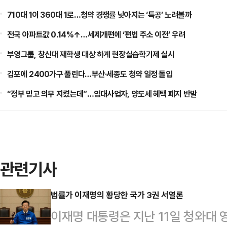
710대 1이 360대 1로…청약 경쟁률 낮아지는 ‘특공’ 노려볼까
전국 아파트값 0.14%↑…세제개편에 ‘편법 주소 이전’ 우려
부영그룹, 창신대 재학생 대상 하계 현장실습학기제 실시
김포에 2400가구 풀린다…부산·세종도 청약 일정 돌입
“정부 믿고 의무 지켰는데”…임대사업자, 양도세 혜택 폐지 반발
관련기사
법률가 이재명의 황당한 국가 3권 서열론
이재명 대통령은 지난 11일 청와대 영