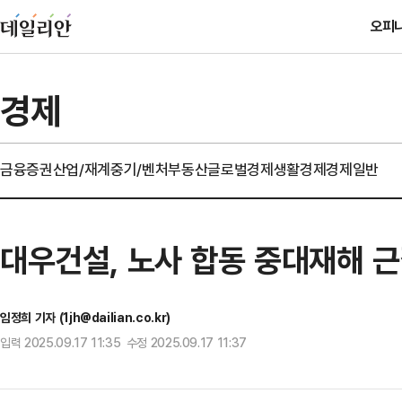
오피
경제
금융
증권
산업/재계
중기/벤처
부동산
글로벌경제
생활경제
경제일반
대우건설, 노사 합동 중대재해 근
임정희 기자 (1jh@dailian.co.kr)
입력 2025.09.17 11:35 수정 2025.09.17 11:37