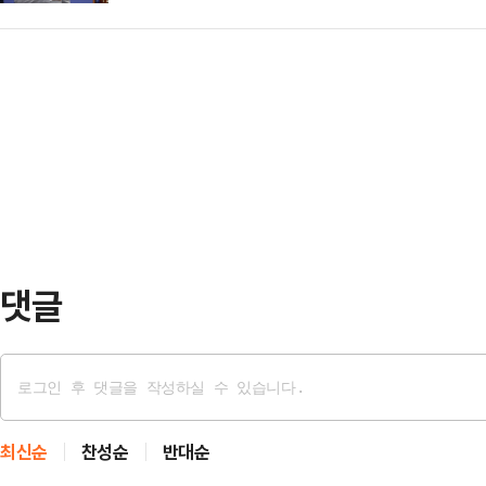
당협위원장들을 채워 내년 지방선거
속은 첫 번째 신호탄"이라며 이같이
튼을 클릭하면 된다…
하겠다는 전략에서다. 당내에선 더
부장판사는 16일 통일교로부터 불
지방선거기획단 등을 출범시켜 선거 
위반 혐의)을 받는 권 의원에 대해 
를 서둘러야 한다는 목소리가 나온다
구속영장을 발부했다. 현역…
주 내로 조직강화특별위원회(조강특
채우는 작업을 시작할 예정이다. 국
대한 빨리 조직을 정비하는 쪽으…
댓글
최신순
찬성순
반대순