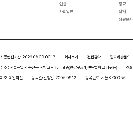
인물
종교
사회일반
날씨
생활문화
최종편집시간: 2026.08.09 00:13
회사소개
편집규약
광고제휴문의
주소 : 서울특별시 용산구 서빙고로 17, 18층(한강로3가,센트럴파크 타워동)
전화 
제호: 데일리안
등록일/발행일: 2005.09.13
등록번호: 서울 아00055