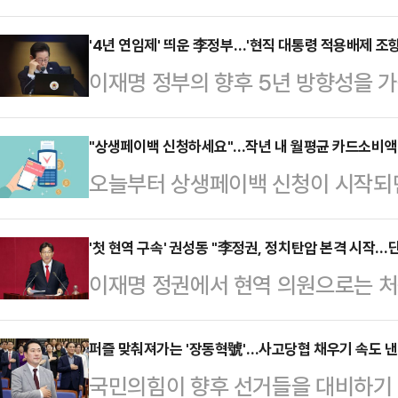
졌다. 가장 인상적이었던 장면은 이
란에 대한 그의 반응이었다.“사법부
'4년 연임제' 띄운 李정부…'현직 대통령 적용배제 조항
이재명 정부의 향후 5년 방향성을 가
양심에 따라서 판단하는 거예요. 위
다. 권력기관 개혁부터 전시작전통제
가 정하는 법은 절대 불가침의 영역
고삐를 당기는 모양새다. 특히 구체화
"상생페이백 신청하세요"...작년 내 월평균 카드소비액
한 구조, 그러니까 국회가 정하는 법
오늘부터 상생페이백 신청이 시작되
서, 추진 의지를 재확인했다. 다만 
권한을 행사할 수 있다는 말인데, 듣
을 확인하는 방법에 관심이 쏠리고 있
내는 탓에 개헌 논의까진 진통이 예
슬리다가 안 통하…
드소비액을 미리 확인해야 한다. 지
'첫 현역 구속' 권성동 "李정권, 정치탄압 본격 시작
에서 국무회의를 열어 '국정과제 관리
이재명 정권에서 현역 의원으로는 
정확하게 알아야 혜택 규모를 가늠할
청사진을 제시한 국정기획위원회의 '
정부·여당의 정치탄압이 본격화된 점
세청 홈택스에서 확인할 수 있다. 
검토 …
기로 잘 이겨내 주시길 바란다"고 의
퍼즐 맞춰져가는 '장동혁號'…사고당협 채우기 속도 
뒤 메인 화면 상단 메뉴 탭에서 [장
국민의힘이 향후 선거들을 대비하기 
스북에 "이재명 정권과 민주당의 정
화]→[소득 세액 공제 자료 조회]를