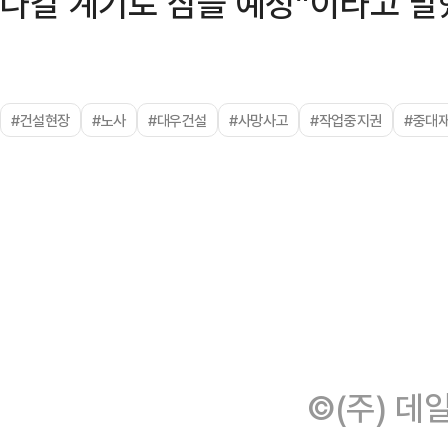
나갈 계기로 삼을 예정”이라고 말
#건설현장
#노사
#대우건설
#사망사고
#작업중지권
#중대
©(주) 데