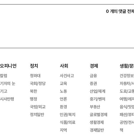
0 개의 댓글 전
오피니언
정치
사회
경제
생활/문
칼럼
청와대
사건사고
금융
건강정보
기자의 눈
국회/정당
교육
증권
자동차/
기고
북한
노동
산업/재계
도로/교
시사만평
행정
언론
중기/벤처
여행/레
국방/외교
환경
부동산
음식/맛
정치일반
인권/복지
글로벌경제
패션/뷰
식품/의료
생활경제
공연/전
지역
경제일반
책