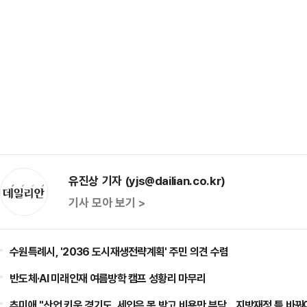
유진상 기자 (yjs@dailian.co.kr)
기사 모아 보기 >
수원특례시, '2036 도시재생전략계획' 주민 의견 수렴
반도체·AI 미래인재 여름방학 캠프 성황리 마무리
추미애 "산업 키운 경기도, 세입은 못 받고 비용만 부담…지방재정 틀 바꿔