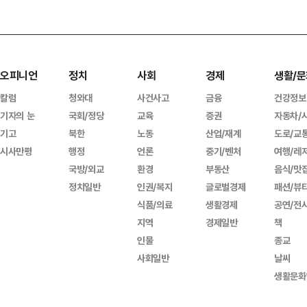
오피니언
정치
사회
경제
생활/문
칼럼
청와대
사건사고
금융
건강정보
기자의 눈
국회/정당
교육
증권
자동차/
기고
북한
노동
산업/재계
도로/교
시사만평
행정
언론
중기/벤처
여행/레
국방/외교
환경
부동산
음식/맛
정치일반
인권/복지
글로벌경제
패션/뷰
식품/의료
생활경제
공연/전
지역
경제일반
책
인물
종교
사회일반
날씨
생활문화