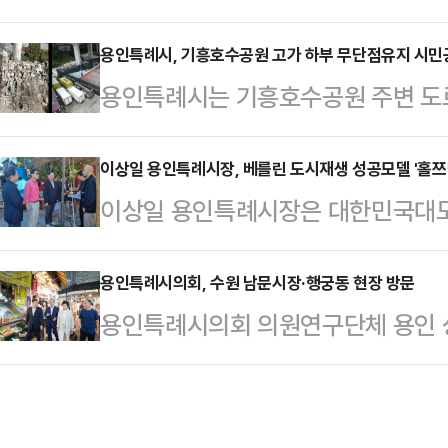
했다고 10일 밝혔다.9월 정기분 재
△용인시 집합건물 관리에 관한 감독 
며, 납부 기한은 9월 30일까지다
용인특례시, 기흥호수공원 고가 하부 무단점유지 시
계획안 3건, 동의안 8건, 기타 1건
용인특례시는 기흥호수공원 주변 도
CD/ATM기기 △인터넷지로 △A
임위원회에서 심사한 내용을 살펴보면
공유재산과 유휴부지 실태조사를 진
위택스·지방세입계좌 이체) △간편결
무감사 계획서를 확정하고…
을 진행 중이라고 9일 밝혔다.단속
이상일 용인특례시장, 베를린 도시재생 성공모델 '홀쯔막
해 할 수 있다.지방세 종이 고지서 
이상일 용인특례시장은 대한민국대도
받지 않고 사용하는 가설시설물 △
자송달 서비스를 신청한 과세 대상자는
시장, 이동환 고양시장, 김병수 김포
다.단속을 위해 구는 지적측량과 
고, 자동이체를 함께 …
일 베를린에서 시민들이 협동조합 결
용인특례시의회, 수원 남문시장·행궁동 현장 방문
고, 현장답사와 드론 모니터링 등의
용인특례시의회 의원연구단체 용인 
델 '홀쯔막트 25(Holzmarkt 2
관련부서·기관과 협의해 해당정보를 
고회를 개최한 뒤, 수원특례시 남문
살펴봤다.이 시장 일행이 7일 방문한
상복구 명령을 내렷다.이 결과 기흥
아 두 번째 현장 벤치마킹을 실시했
있는 지역으로 베를린 장벽 붕괴 후
상점가에 대한 현장 조사 결과와 상권
해 문화·상업·녹지가 함께 하는 복합