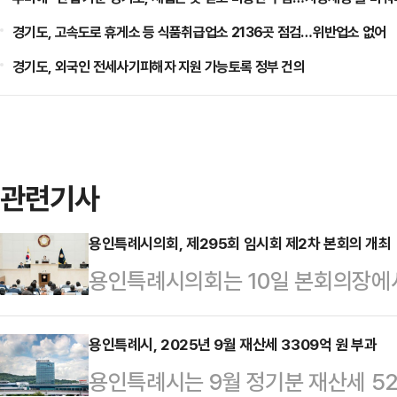
경기도, 고속도로 휴게소 등 식품취급업소 2136곳 점검…위반업소 없어
경기도, 외국인 전세사기피해자 지원 가능토록 정부 건의
관련기사
용인특례시의회, 제295회 임시회 제2차 본회의 개최
용인특례시의회는 10일 본회의장에서
고 총 26건의 안건을 통과시켰다.
기관 위탁·대행에 관한 조례안 △
용인특례시, 2025년 9월 재산세 3309억 원 부과
용인특례시는 9월 정기분 재산세 52만
설치 및 운용 조례 일부개정조례안 