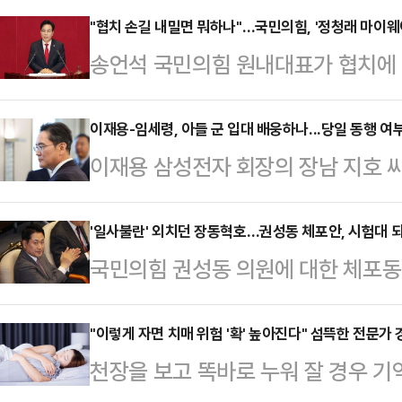
트, ABC뉴스 등에 따르면 경찰은 
"협치 손길 내밀면 뭐하나"…국민의힘, '정청래 마이웨
송언석 국민의힘 원내대표가 협치에 
인 차량 보관소에 있던 D4vd의 차
날을 세우며 강경한 투쟁에 나서겠단
원들이 차량에서 악취가 난다고 신
열어놨지만 정청래 더불어민주당 대표
이재용-임세령, 아들 군 입대 배웅하나...당일 동행 여
경찰은 "차량 앞 트렁크에서 비닐봉지
이재용 삼성전자 회장의 장남 지호 
슈를 외곽으로 돌리면서 강대강 기조
하게 부패한 상태였다"고 밝혔다. 
국방 의무를 이행한다.10일 삼성에 
내에서도 정부·여당의 협치 약속은 
과 사망 원인은 아…
9월 15일 해군 사관후보생으로 입대
'일사불란' 외치던 장동혁호…권성동 체포안, 시험대 
를 만들어 더 강한 대여투쟁을 벌여
국민의힘 권성동 의원에 대한 체포동
후 12월 1일 해군 소위로 임관해 총
표는 10일 국회 본회의장에서 열린
혁 대표 체제가 일관되게 유지해온 '
2000년 미국에서 태어나 선천적 복
지난 100일은 한마디로 …
은 11일 이뤄질 것으로 보인다.10
"이렇게 자면 치매 위험 '확' 높아진다" 섬뜩한 전문가 
근 미국 국적을 포기했다. 해군 장
천장을 보고 똑바로 누워 잘 경우 기
로부터 불법 정치자금을 수수한 혐의
놔야 하기 때문이다.복수국적자임에도