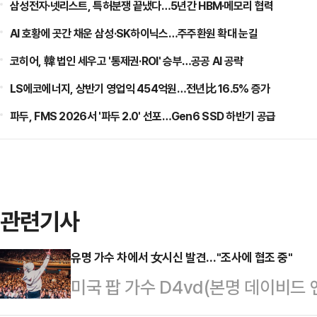
삼성전자·넷리스트, 특허분쟁 끝냈다…5년간 HBM·메모리 협력
AI 호황에 곳간 채운 삼성·SK하이닉스…주주환원 확대 눈길
코히어, 韓 법인 세우고 '통제권·ROI' 승부…공공 AI 공략
LS에코에너지, 상반기 영업익 454억원…전년比 16.5% 증가
파두, FMS 2026서 '파두 2.0' 선포…Gen6 SSD 하반기 공급
관련기사
유명 가수 차에서 女시신 발견…"조사에 협조 중"
미국 팝 가수 D4vd(본명 데이비드 
서 부패한 시신이 발견돼 경찰이 수