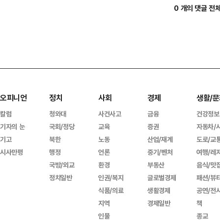
0 개의 댓글 전
오피니언
정치
사회
경제
생활/문
칼럼
청와대
사건사고
금융
건강정보
기자의 눈
국회/정당
교육
증권
자동차/
기고
북한
노동
산업/재계
도로/교
시사만평
행정
언론
중기/벤처
여행/레
국방/외교
환경
부동산
음식/맛
정치일반
인권/복지
글로벌경제
패션/뷰
식품/의료
생활경제
공연/전
지역
경제일반
책
인물
종교