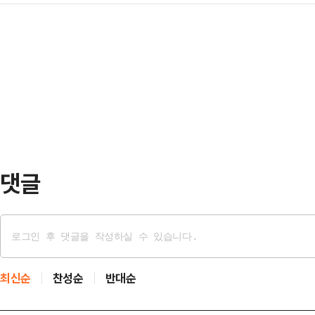
전문가의 경고가 나왔다.10일(현지
국회에 보고됐다. 체포동의안은 국회
수 일가 4세의…
강 전문가 레프 포므첸코프는 "옆으로
이내에 표결해야 한다. 이에 따라 1
고 했다. 왼쪽이든 오른쪽이든 방향
크다.권 의원은 불체포특권을 포기하
"대부분의 사람들은 권장 수면 시간을
지난 9일 "당론…
가 뇌 건강에 중요한 역할을 한다"고
로 눕는 자세보다 옆으로 눕는 자세가
수면 자세와…
댓글
최신순
찬성순
반대순