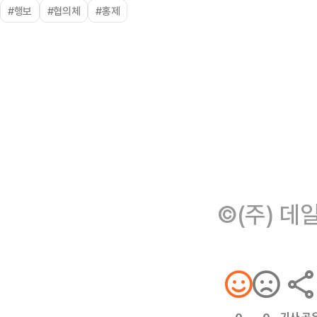
#행보
#협의체
#홍제
©(주) 데