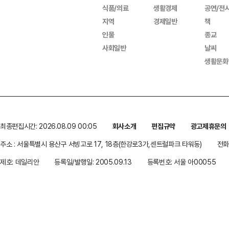
식품/의료
생활경제
공연/전
지역
경제일반
책
인물
종교
사회일반
날씨
생활문화
최종편집시간: 2026.08.09 00:05
회사소개
편집규약
광고제휴문의
주소 : 서울특별시 용산구 서빙고로 17, 18층(한강로3가,센트럴파크 타워동)
전화 
제호: 데일리안
등록일/발행일: 2005.09.13
등록번호: 서울 아00055