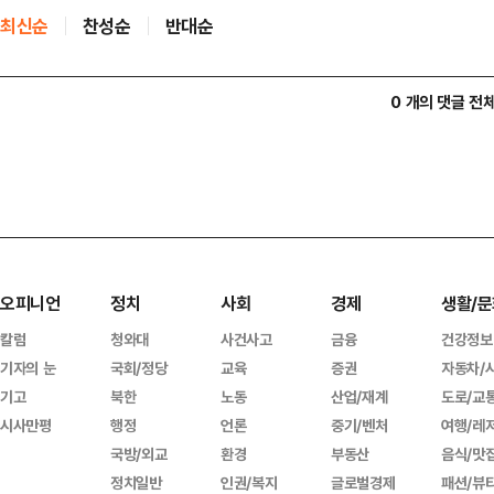
최신순
찬성순
반대순
0 개의 댓글 전
오피니언
정치
사회
경제
생활/문
칼럼
청와대
사건사고
금융
건강정보
기자의 눈
국회/정당
교육
증권
자동차/
기고
북한
노동
산업/재계
도로/교
시사만평
행정
언론
중기/벤처
여행/레
국방/외교
환경
부동산
음식/맛
정치일반
인권/복지
글로벌경제
패션/뷰