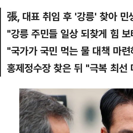
張, 대표 취임 후 '강릉' 찾아 민
"강릉 주민들 일상 되찾게 힘 보
"국가가 국민 먹는 물 대책 마련
홍제정수장 찾은 뒤 "극복 최선 