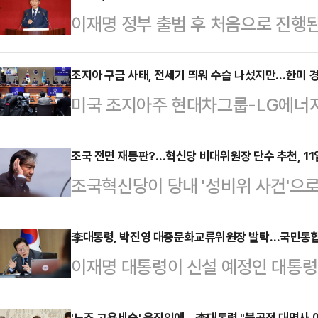
이재명 정부 출범 후 처음으로 진행
더불어민주당 대표가 장동혁 국민의힘
시 '강공 모드'로 돌아왔다.정청래 
조지아 구금 사태, 전세기 띄워 수습 나섰지만…한미 
미국 조지아주 현대차그룹-LG에너지
대표 연설에서 '내란'을 26번이나 언
명의 우리 근로자가 구금된 사태와 관
않았다.정 대표는 이날 국민의힘을 
는 10일 현지로 출발할 예정이다. 
조국 전면 재등판?…혁신당 비대위원장 단수 추천, 11
면, 위헌정당 해산 심판의 대상이 될
조국혁신당이 당내 '성비위 사건'으로
만, 이번 사태는 국민 보호 체계와 
전날 이재명 대통령이 용산 대통령실
비상대책위원장으로 조국 혁신정책연
시에 한미 경제·외교 현안을 다시 
동혁 대…
혁신당 원내대표는 9일 오후 국회에서
李대통령, 박진영 대중문화교류위원장 발탁…국민통
통령이 외국 기업에 이민법 준수를 압
이재명 대통령이 신설 예정인 대통
원 다수는 조국혁신당 비대위원장으로
명령으로 문서화한 가운데 우리나라
최희영 문화체육관광부 장관과 함께 
천하기로 했다"며 이같이 밝혔다.서
교차하고 있다.9일 정치…
'노조 고용세습' 움직임에…李대통령 "불공정 대명사 