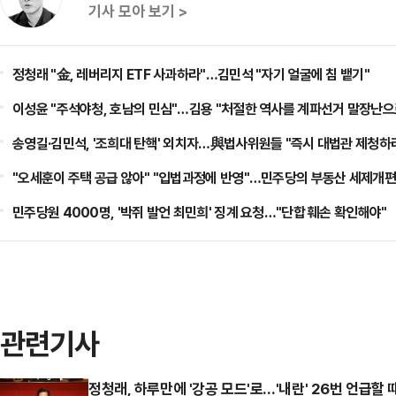
기사 모아 보기 >
정청래 "金, 레버리지 ETF 사과하라"…김민석 "자기 얼굴에 침 뱉기"
이성윤 "주석야청, 호남의 민심"…김용 "처절한 역사를 계파선거 말장난으
송영길·김민석, '조희대 탄핵' 외치자…與법사위원들 "즉시 대법관 제청하
"오세훈이 주택 공급 않아" "입법과정에 반영"…민주당의 부동산 세제개편
민주당원 4000명, '박쥐 발언 최민희' 징계 요청…"단합 훼손 확인해야"
관련기사
정청래, 하루만에 '강공 모드'로…'내란' 26번 언급할 때