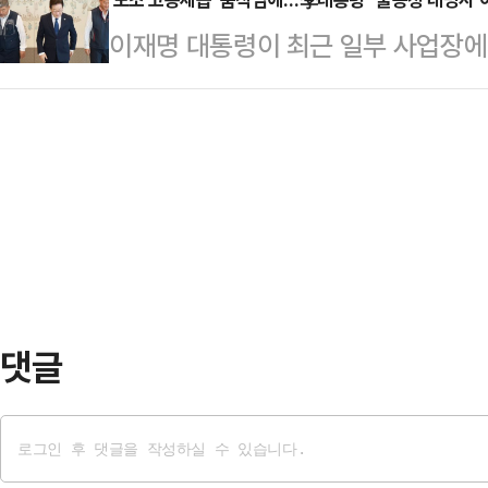
서를 내정했다.강훈식 대통령 비서실
모아 신뢰를 회복하고 혁신을 실현하
이재명 대통령이 최근 일부 사업장
같은 인선을 발표했다.강훈식 비서실
다"고 했다.이날 의원총회에는 건강
부여할지를 두고 논란이 불거진 것과
가수 중 한명으로 K팝의 세계화를 위
대행을 제외한 대부분의…
서는 안 되겠다"고 쐐기를 박았다.이
대중문화를 더 많이 즐기고, 우리 역
열린 국무회의에서 "경제 전체 파이
꽃피는 대한민국을 만드는데 기여할 
한다"며 이같이 말했다.이어 "공정한
관리위원 후보자에는 위철환 변호사
야도 마찬가지"라면서 "특히 취업 
쟁이 필수인데, 극히 일부 사례라고
을 부여하려다가 말았다는 …
댓글