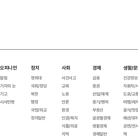
오피니언
정치
사회
경제
생활/문
칼럼
청와대
사건사고
금융
건강정보
기자의 눈
국회/정당
교육
증권
자동차/
기고
북한
노동
산업/재계
도로/교
시사만평
행정
언론
중기/벤처
여행/레
국방/외교
환경
부동산
음식/맛
정치일반
인권/복지
글로벌경제
패션/뷰
식품/의료
생활경제
공연/전
지역
경제일반
책