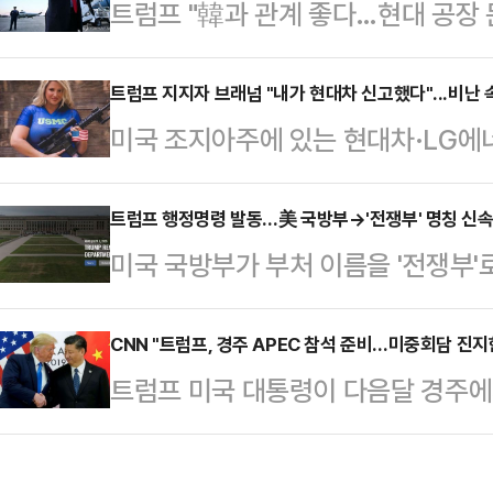
트럼프 "韓과 관계 좋다…현대 공장 
다"며 "이 전쟁이 끝나길 원하고 하
다"고 강조했다.그러면서 "이것이 나
트럼프 지지자 브래넘 "내가 현대차 신고했다"...비난 
없을 것이다"며 "이번이 마지막"이
미국 조지아주에 있는 현대차·LG에
휴전이 이루어지고 휴전 첫날 하마스
민 단속이 이어지고 있는 가운데, 도
석방하라고 촉구했다. 베…
인 토리 브래넘이 자신이 이민 단속을
트럼프 행정명령 발동…美 국방부→'전쟁부' 명칭 신속
미국 국방부가 부처 이름을 '전쟁부
에 시달리고 있다.5일(현지시간) 미
따라 새 명칭을 공식적으로 사용하기 
넘은 "내가 이민세관단속국(ICE)에
페이지 상단에는 '국방부'(Departm
CNN "트럼프, 경주 APEC 참석 준비…미중회담 진지
개월 동안 불법 체류 이민자가 해당 
트럼프 미국 대통령이 다음달 경주
'전쟁부'(Department of War
에 출입이 가능한 현지 스페인어 구
APEC 정상회의 참석을 준비하고 있
'www.defense.gov'에서 'ww
법 체류 노동자와 …
일(현지시간) CNN방송은 트럼프 
전날 미국이 앞으로 전쟁에서 승리하