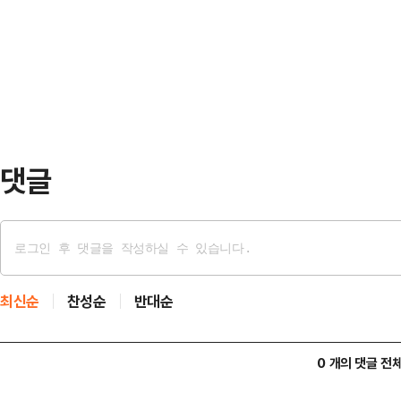
령과 참모진이 APEC 회의 참석을
서 국방부를 전쟁부로 개명하는 행
다.트럼프 행정부 관계자들은 APEC
대해 진지한 논의가 이뤄져 왔다고 
획은 없다고 덧붙였다.트럼프 대통령
이 성사될지가 초미의 관심…
댓글
최신순
찬성순
반대순
0 개의 댓글 전