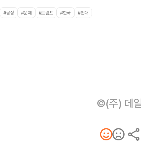
#공장
#문제
#트럼프
#한국
#현대
©(주) 데