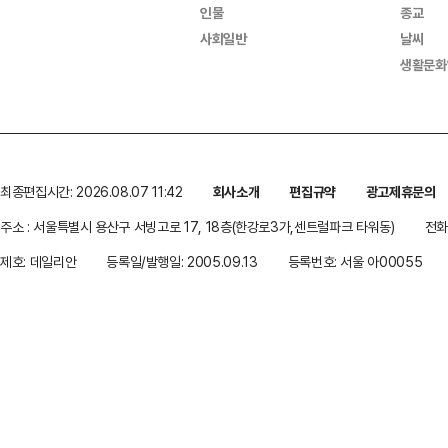
인물
종교
사회일반
날씨
생활문화
최종편집시간: 2026.08.07 11:42
회사소개
편집규약
광고제휴문의
주소 : 서울특별시 용산구 서빙고로 17, 18층(한강로3가,센트럴파크 타워동)
전화 
제호: 데일리안
등록일/발행일: 2005.09.13
등록번호: 서울 아00055