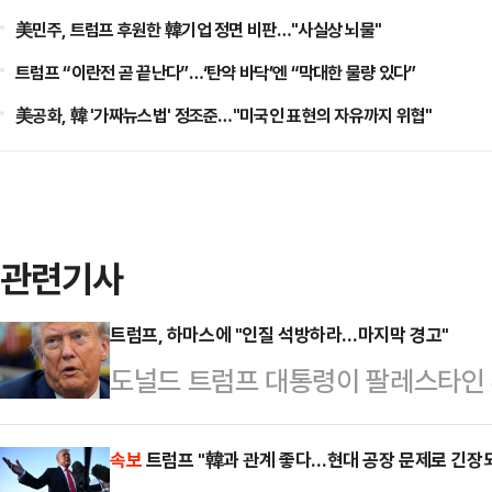
美민주, 트럼프 후원한 韓기업 정면 비판…"사실상 뇌물"
트럼프 “이란전 곧 끝난다”…‘탄약 바닥’엔 “막대한 물량 있다”
美공화, 韓 '가짜뉴스법' 정조준…"미국인 표현의 자유까지 위협"
관련기사
트럼프, 하마스에 "인질 석방하라…마지막 경고"
도널드 트럼프 대통령이 팔레스타인 
동의하라고 압박했다.로이터통신에 
소셜미디어(SNS) 트루스소셜을 통해
속보
트럼프 "韓과 관계 좋다…현대 공장 문제로 긴장되