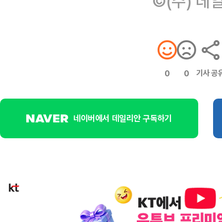
©(주) 데
기사 공
0
0
네이버에서 데일리안 구독하기