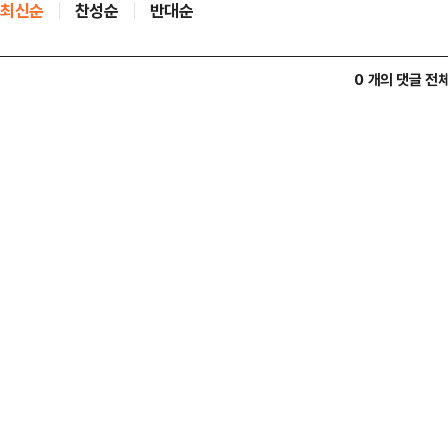
최신순
찬성순
반대순
0 개의 댓글 전