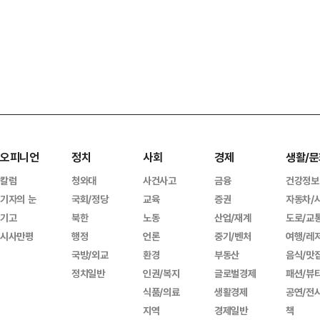
오피니언
정치
사회
경제
생활/문
칼럼
청와대
사건사고
금융
건강정보
기자의 눈
국회/정당
교육
증권
자동차/
기고
북한
노동
산업/재계
도로/교
시사만평
행정
언론
중기/벤처
여행/레
국방/외교
환경
부동산
음식/맛
정치일반
인권/복지
글로벌경제
패션/뷰
식품/의료
생활경제
공연/전
지역
경제일반
책