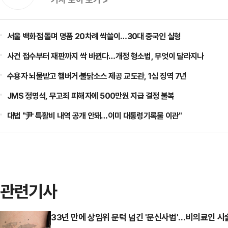
서울 백화점 돌며 명품 20차례 싹쓸이…30대 중국인 실형
사건 접수부터 재판까지 싹 바뀐다…개정 형소법, 무엇이 달라지나
수용자 뇌물받고 햄버거·불닭소스 제공 교도관, 1심 징역 7년
JMS 정명석, 무고죄 피해자에 500만원 지급 결정 불복
대법 "尹 특활비 내역 공개 안돼…이미 대통령기록물 이관"
관련기사
33년 만에 상임위 문턱 넘긴 '문신사법'…비의료인 시술