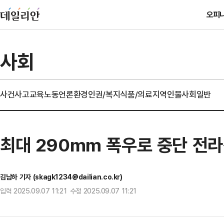
오피
사회
사건사고
교육
노동
언론
환경
인권/복지
식품/의료
지역
인물
사회일반
최대 290mm 폭우로 중단 전라
김남하 기자 (skagk1234@dailian.co.kr)
입력 2025.09.07 11:21 수정 2025.09.07 11:21