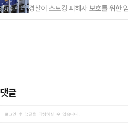
경찰이 스토킹 피해자 보호를 위한 
고, 현재 받고 있는 혐의들이 어느 
별법안' 중 1심 법원인 서울중앙지
법원에 청구하고, 경제·금융범죄 수
가능성이 낮지 않다고 내다봤다. 전
특별재판부를 두도록 …
집중된 기존 수사구조를 개편하고 
진술과 관련하여 김 여사의 영향력이
이다.법조계에선 가해자 및 범죄자에
라고 강조했다.8일 법조계에 따르면
경찰 권한의 지나친 비대화로 이어질
사는 오는 12일 …
한다고 지적했다. 전문가들은 특히,
민들의 인권 침해 문제도 발생할 수 
은 내용을 포함한 '수사…
댓글