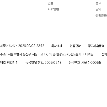
인물
종교
사회일반
날씨
생활문화
최종편집시간: 2026.08.08 23:12
회사소개
편집규약
광고제휴문의
주소 : 서울특별시 용산구 서빙고로 17, 18층(한강로3가,센트럴파크 타워동)
전화 
제호: 데일리안
등록일/발행일: 2005.09.13
등록번호: 서울 아00055