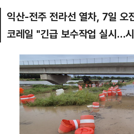
익산-전주 전라선 열차, 7일 오
코레일 "긴급 보수작업 실시…시