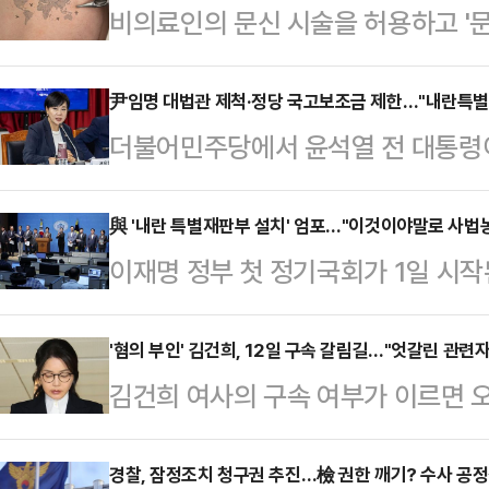
비의료인의 문신 시술을 허용하고 '
골자로 한 '문신사법'이 최근 국회 
당의 주도로 합법화 가능성이 높아진
尹임명 대법관 제척·정당 국고보조금 제한…"내란특별법,
더불어민주당에서 윤석열 전 대통령
생했을 때 책임 구조를 엄격하게 규
하고 내란 범죄인이 소속된 정당에 
히, 실습과 보수교육을 통한 지속적인
담은 이른바 '내란특별법' 추진을 본
與 '내란 특별재판부 설치' 엄포…"이것이야말로 사법농
문제에 대한 대책도 병행돼야 한다고
이재명 정부 첫 정기국회가 1일 시
항의 경우 재판의 독립성과 공정성에 
인의 문신 시술을 허용하는 문신사법
계엄 사태 관련 내란·외환 사건을 
보조금 환수 조항은 소급입법에 의한
체회의를 통과했다. 문신…
치를 추진하겠다고 나서 논란이 이어
'혐의 부인' 김건희, 12일 구속 갈림길…"엇갈린 관련자
자유를 침해하는 것이라고 지적했다.
김건희 여사의 구속 여부가 이르면 오
별재판부 설치를 두고 위헌 논란이 
원회 소속 전현희 민주당 최고위원은 
우 헌정사상 초유의 전직 대통령 부
것이야말로 사법농단이 될 수 있다"
대 특검 대응특위' 기자회…
에선 김 여사가 조사 과정에서 범행
경찰, 잠정조치 청구권 추진…檢 권한 깨기? 수사 공정
에 따르면 민주당은 '12·3 비상계엄