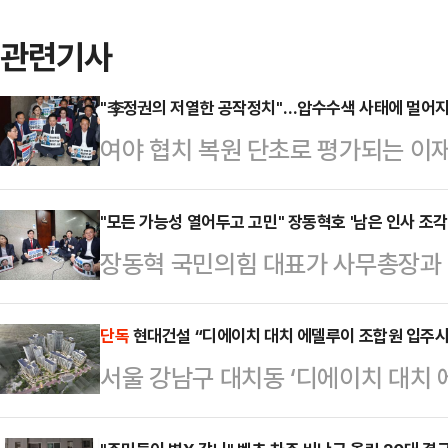
관련기사
"李정권의 저열한 공작정치"…압수수색 사태에 멀어지는
여야 협치 복원 단초로 평가되는 이
못한 암초를 만났다. 국민의힘을 겨
방위 압수수색이 당내 반발을 키웠기
"모든 가능성 열어두고 고민" 장동혁호 '남은 인사 조각
장동혁 국민의힘 대표가 사무총장과 
있지만, 이번 압수수색이 최교진 교육
직 최고위원 자리 후보자군에 관심이
한 '정치공작'이라는 불신이 커진 탓
대다수인 만큼, 중도를 공략할 수 있
단독
현대건설 “디에이치 대치 에델루이 조합원 입주시
혁 국민의힘 대표는 3일 서울 여의
서울 강남구 대치동 ‘디에이치 대치 
진다.3일 정치권에 따르면 지명직 
영위원장 협의회 확대운영위원회를 마
대출 상환과 공사비 납부에 차질을 겪
예찬 전 최고위원 등이 거론된다. 
에 대해 "박준태 당대표 비…