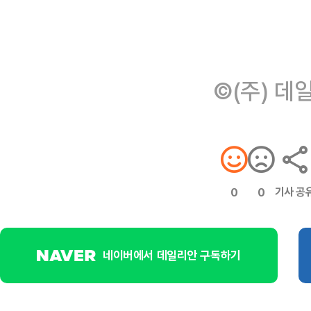
©(주) 데
기사 공
0
0
네이버에서 데일리안 구독하기