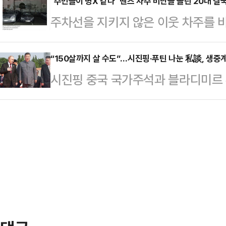
상되고 있다. 이에 현대건설에서는
"주민들이 병X 같나" 벤츠 차주 비난글 올린 20대 결
도읍 의원이 각각 내정되면서 중량감 
주차선을 지키지 않은 이웃 차주를 
을 요구하고 나섰다.3일 현대건설에
은 인사들이 기용될 것이라는 기대감
를 받는 20대가 벌금형을 선고받았다
“1일부터 조합원의 종전자산에 대해
권·청년)을 공략하기 위한 …
는 정보통신망 이용촉진 및 정보보호 
“150살까지 살 수도”…시진핑·푸틴 나눈 私談, 생중
하고자 한다”는 내용의 문자를 발송
시진핑 중국 국가주석과 블라디미르 
에게 벌금 200만원을 선고했다고 밝
주를 완료했거나 오는 5일까지 입주
절 행사에서 장기이식과 장생불사(長
주차선을 지키지 않고 주차된 벤츠 승
저당설정등기를 일괄 접수하고 …
내용이 생중계에 포착됐다.로이터통신
례에 걸쳐 자동차 커뮤니티에 게시한
이날 중국 베이징에서 진행된 전승절
"벤츠 사장님 도대체 언제까지 주차 
기 위해 김정은 북한 국무위원장 등
"님이 맨날 …
하는 과정에서 나눈 대화 내용이 ‘핫 마
는 유명인들이 공식 석상에서 마이크
나눈 사담이나 농담…