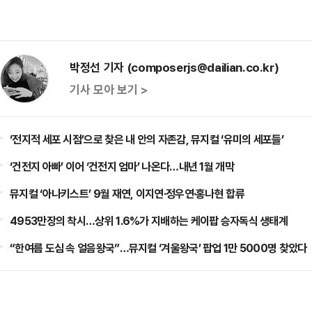
박정선 기자 (composerjs@dailian.co.kr)
기사 모아 보기 >
‘전지적 세포 시점’으로 찾은 내 안의 자존감, 뮤지컬 ‘유미의 세포들’
‘건전지 아빠’ 이어 ‘건전지 엄마’ 나온다…내년 1월 개막
뮤지컬 ‘아나키스트’ 9월 재연, 이지연·정우연·홍나현 합류
4953만장의 착시…상위 1.6%가 지배하는 케이팝 승자독식 생태계
“한여름 도심 속 얼음왕국”…뮤지컬 ‘겨울왕국’ 팝업 1만 5000명 찾았다