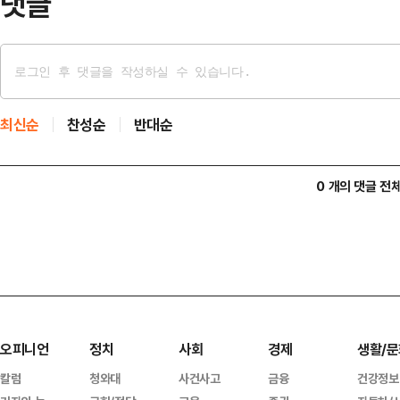
댓글
최신순
찬성순
반대순
0 개의 댓글 전
오피니언
정치
사회
경제
생활/문
칼럼
청와대
사건사고
금융
건강정보