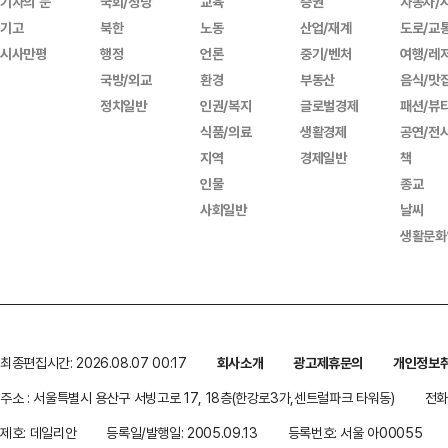
기자의 눈
국회/정당
교육
증권
자동차/
기고
북한
노동
산업/재계
도로/교
시사만평
행정
언론
중기/벤처
여행/레
국방/외교
환경
부동산
음식/맛
정치일반
인권/복지
글로벌경제
패션/뷰
식품/의료
생활경제
공연/전
지역
경제일반
책
인물
종교
사회일반
날씨
생활문화
최종편집시간: 2026.08.07 00:17
회사소개
광고제휴문의
개인정보
주소 : 서울특별시 용산구 서빙고로 17, 18층(한강로3가,센트럴파크 타워동)
전화 
제호: 데일리안
등록일/발행일: 2005.09.13
등록번호: 서울 아00055