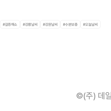
#갈증해소
#강릉날씨
#강원날씨
#수분보충
#오늘날씨
©(주) 데