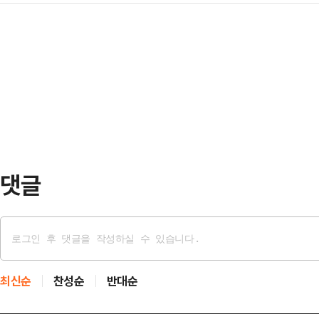
기상청은 "중부지방은 대체로 흐리고
도 30~80mm ▲강원 내륙·산지 2
풍과 함께 천둥번개가…
도는 대체로 맑겠다"라며 "중부지방
20~60mm ▲광주·전남, 전북 20
태를 보이겠다. 남부 내륙과 제주도
울릉도·독도 5~30mm 등이다.중
다"라고 예보했다.특히 수도권과 강
폭염특보가 차차…
새벽까지 매우 강한 비가 내리면서 
상 강수량은 ▲서울·인천·경기·서해5
상) ▲강원 내륙·산지 30~…
댓글
최신순
찬성순
반대순