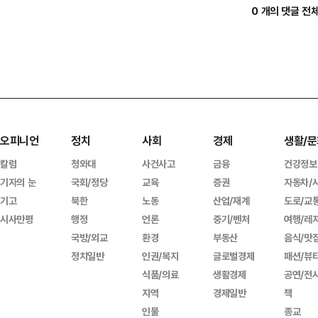
0 개의 댓글 전
오피니언
정치
사회
경제
생활/문
칼럼
청와대
사건사고
금융
건강정보
기자의 눈
국회/정당
교육
증권
자동차/
기고
북한
노동
산업/재계
도로/교
시사만평
행정
언론
중기/벤처
여행/레
국방/외교
환경
부동산
음식/맛
정치일반
인권/복지
글로벌경제
패션/뷰
식품/의료
생활경제
공연/전
지역
경제일반
책
인물
종교