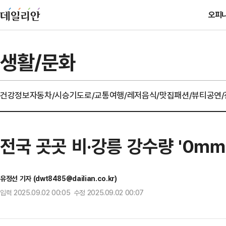
오피
생활/문화
건강정보
자동차/시승기
도로/교통
여행/레저
음식/맛집
패션/뷰티
공연
전국 곳곳 비·강릉 강수량 '0㎜
유정선 기자 (dwt8485@dailian.co.kr)
입력 2025.09.02 00:05 수정 2025.09.02 00:07