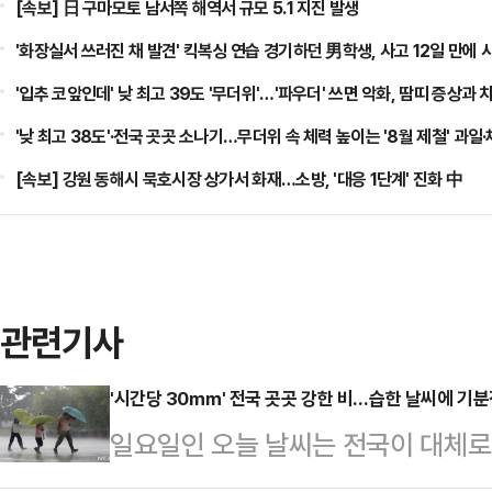
[속보] 日 구마모토 남서쪽 해역서 규모 5.1 지진 발생
'화장실서 쓰러진 채 발견' 킥복싱 연습 경기하던 男학생, 사고 12일 만에 
'입추 코앞인데' 낮 최고 39도 '무더위'…'파우더' 쓰면 악화, 땀띠 증상과
'낮 최고 38도'·전국 곳곳 소나기…무더위 속 체력 높이는 '8월 제철' 과일
[속보] 강원 동해시 묵호시장 상가서 화재…소방, '대응 1단계' 진화 中
관련기사
'시간당 30㎜' 전국 곳곳 강한 비…습한 날씨에 기분
일요일인 오늘 날씨는 전국이 대체로
한 강한 비가 내리겠다.기상청에 따르