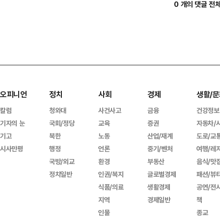
0 개의 댓글 전
오피니언
정치
사회
경제
생활/문
칼럼
청와대
사건사고
금융
건강정보
기자의 눈
국회/정당
교육
증권
자동차/
기고
북한
노동
산업/재계
도로/교
시사만평
행정
언론
중기/벤처
여행/레
국방/외교
환경
부동산
음식/맛
정치일반
인권/복지
글로벌경제
패션/뷰
식품/의료
생활경제
공연/전
지역
경제일반
책
인물
종교