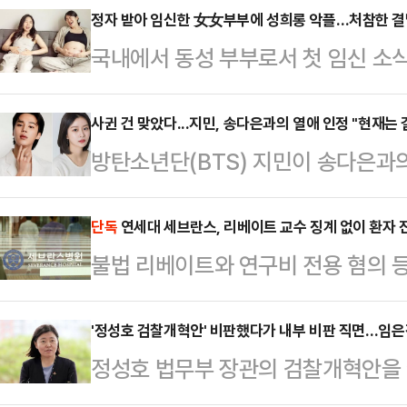
일약 사무총장으로 발탁됐다. 그 후
정자 받아 임신한 女女부부에 성희롱 악플…처참한 결
국내에서 동성 부부로서 첫 임신 소식
아는 바다.탄핵에 찬성하는지 반대하
향해 성희롱성 댓글을 단 누리꾼이 
고위원직을 사퇴, 한동훈 지도부를 
가 됐다.31일 법조계에 따르면 전
사귄 건 맞았다...지민, 송다은과의 열애 인정 "현재는 
계로부터 물병 세례를 받고 있던 무
방탄소년단(BTS) 지민이 송다은과
사는 성폭력범죄처벌법상 통신매체이
언제 친한계였냐는 듯 그 누구보다 
상태라고 밝혔다.31일 소속사 빅히트
300만원을 선고했다. 또 성폭력 치
혁혁(赫赫, 장동…
어온 바 있으나, (사진이나 영상 속
단독
연세대 세브란스, 리베이트 교수 징계 없이 환자 
씨는 2023년 6월 전북 익산의 한
불법 리베이트와 연구비 전용 혐의 
는 사이가 아니다"라고 공식 입장을 
에 접속해 김씨 부부 관련 기사에 "둘
대 세브란스병원 종양내과 소속 교수
장을 밝히지 않았다"면서 "아티스트
을 단 혐의로 재…
가고 있는 것으로 확인됐다. 법원 
'정성호 검찰개혁안' 비판했다가 내부 비판 직면…임
생하고, 사실과 다른 루머가 난무함
정성호 법무부 장관의 검찰개혁안을 
없이 사실상 묵인하고 있어 논란이 
대한 입장을 밝힌다"고 말했다.그러
은정 서울동부지검장이 내부 비판에 
은 A교수에게 벌금 250만원과 추징