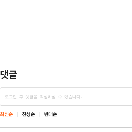
가주시기를 당부…
울중앙지검 2차장검사)가 지난달 2
“(A교수는)세 차례에 걸쳐 제약사 
"정신 차리기 바란다"며 임 지검장을
전액 부담받았다”며 “금액만 보더라
"임 검사장은 '보완수사로 수사권을
수준”이라고 강조했다.…
수사권을 사실상 보존하게 된다'고 했
를 안 해 봤느냐"며 "정치인들이 정
이고 형사절차를…
댓글
최신순
찬성순
반대순