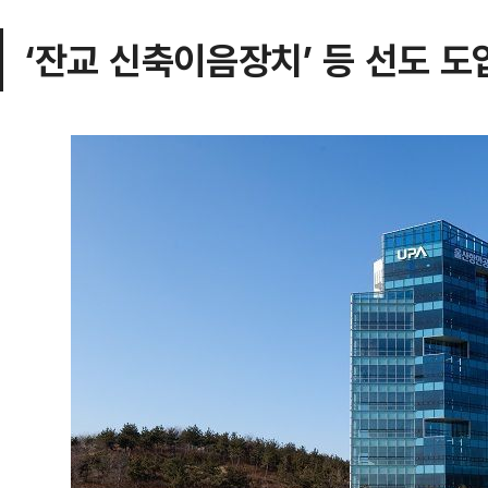
‘잔교 신축이음장치’ 등 선도 도