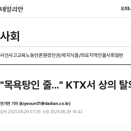
오피
사회
사건사고
교육
노동
언론
환경
인권/복지
식품/의료
지역
인물
사회일반
"목욕탕인 줄..." KTX서 상의 
전기연 기자 (kiyeoun01@dailian.co.kr)
입력 2025.08.29 07:26 수정 2025.08.29 10:43