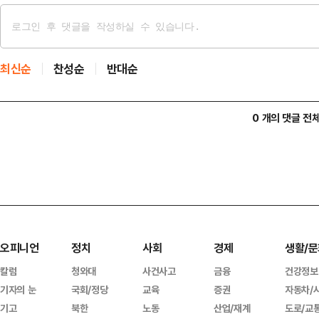
최신순
찬성순
반대순
0 개의 댓글 전
오피니언
정치
사회
경제
생활/문
칼럼
청와대
사건사고
금융
건강정보
기자의 눈
국회/정당
교육
증권
자동차/
기고
북한
노동
산업/재계
도로/교