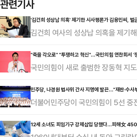
관련기사
'김건희 성상납 의혹' 제기한 시사평론가 김용민씨, 벌
김건희 여사의 성상납 의혹을 제기해 
사평론가 김용민씨에게 1심 법원이 
면 수원지방법원 형사13부(장석준 
"죽을 각오로" "투쟁하고 혁신"…국민의힘 연찬회서 '
국민의힘이 새로 출범한 장동혁 지
보통신망 이용촉진 및 정보보호 등에
연찬회를 열고 대여 투쟁을 강화를 
씨에게 벌금 700만원을 선고했다.김씨
연말 예산정국을 미리 대비해 이재명
민주당, 나경원 법사위 간사 지명에 발끈…"재판·수사
거를 앞두고 페이스북에 '이재명의 
더불어민주당이 국민의힘이 5선 중진
안을 마련해 강력한 야당의 모습을 
포함해 이런저런 선물을 받아 챙기고
것과 관련해 "매우 부적절한 인사"라
인천 국제공항공사 인재개발원에서 
건희로부터 성 상…
속 민주당 의원들은 28일 인천 파
12세 소녀도 피임기구 강제삽입 당했다…피해女 4500
정기국회 및 대여 투쟁 전략에 대해