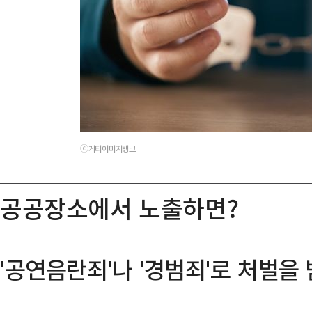
ⓒ게티이미지뱅크
공공장소에서 노출하면?
'공연음란죄'나 '경범죄'로 처벌을 