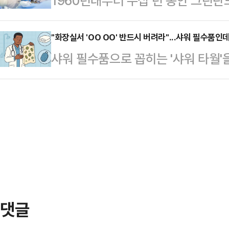
1960년대부터 수십 년 동안 그린
워크숍 도중 기자들과 만나 "한동훈에
회 인사말에서 "이번 연찬회가 국민에
자궁 내 피임기구(IUD) 강제 시술
대통령 관저 체포 방해, 윤 전 대통
우기 위해 전쟁터로 나가는…
일(현지시간) 미 뉴욕타임스(NYT),
"화장실서 'OO OO' 반드시 버려라"...샤워 필수품인데
위 간사가 아니라 법치주의를 파괴해
샤워 필수품으로 꼽히는 '샤워 타월'
프레데릭센 덴마크 총리는 이날 옌스
"나경원 의원은 추미애 법사위원장을
와 화제다.24일(현지시간) 영국 
동 성명을 내고 "이미 벌어진 일을 바
마시지 말고 재…
사샤 하다드 박사는 자신의 소셜미디어
덴마크를 대표해 사과한다"고 말했다
습관"이라는 제목으로 영상을 게재하며
민지였다. 피해 여성들과 그린란드 
했다.하다드 박사는 "젖은 상태에서 
구 증가를…
서 "그런 것을 피부에 다시 문지르고
하지 않는다고 말했다.그는 샤워 타
이나 실리콘 …
댓글