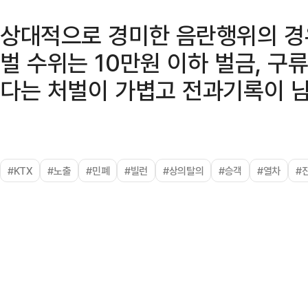
상대적으로 경미한 음란행위의 경우
벌 수위는 10만원 이하 벌금, 구
다는 처벌이 가볍고 전과기록이 남
#KTX
#노출
#민폐
#빌런
#상의탈의
#승객
#열차
#