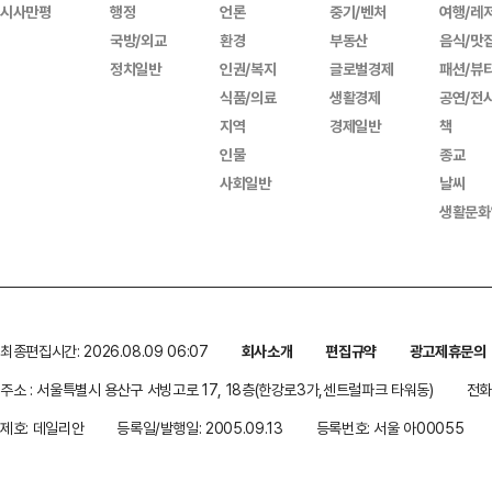
시사만평
행정
언론
중기/벤처
여행/레
국방/외교
환경
부동산
음식/맛
정치일반
인권/복지
글로벌경제
패션/뷰
식품/의료
생활경제
공연/전
지역
경제일반
책
인물
종교
사회일반
날씨
생활문화
최종편집시간: 2026.08.09 06:07
회사소개
편집규약
광고제휴문의
주소 : 서울특별시 용산구 서빙고로 17, 18층(한강로3가,센트럴파크 타워동)
전화 
제호: 데일리안
등록일/발행일: 2005.09.13
등록번호: 서울 아00055