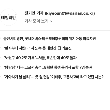
전기연 기자 (kiyeoun01@dailian.co.kr)
기사 모아 보기 >
동탄시티병원, 굿네이버스·바른도담후원회와 위기아동 의료지원
"환자부터 지켰다" 지진 속 몸 내던진 日 의료진
"노원구 40.2도 기록"...서울, 8년 만에 40도 돌파
"탕탕탕" 태국 고교서 총격...8학년 학생 용의자 포함 7명 숨져
"기아차가 날 살려"…'굿 윌 헌팅' 여배우, 교통사고때 타고 있던 차는?