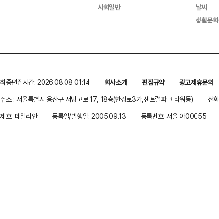
사회일반
날씨
생활문화
최종편집시간: 2026.08.08 01:14
회사소개
편집규약
광고제휴문의
주소 : 서울특별시 용산구 서빙고로 17, 18층(한강로3가,센트럴파크 타워동)
전화 
제호: 데일리안
등록일/발행일: 2005.09.13
등록번호: 서울 아00055