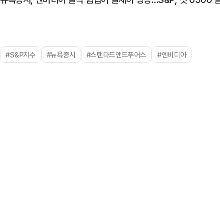
#S&P지수
#뉴욕증시
#스탠다드앤드푸어스
#엔비디아