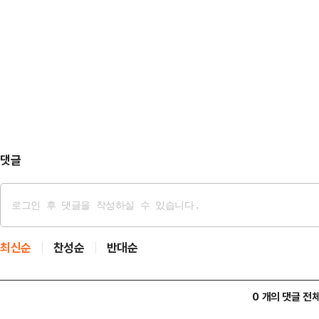
한 기업 실적을 넘어 반도체 업계 
그 집계에 따르면 엔비디아를 담당하는
시장의 관심이 집중된다. 특히 차세대
에 준하는 의견을 내고 있다.이들의 
하이닉스는 젠슨 황 엔비디아 최고경
194 달러로,…
다.25일 업계에 따르면 엔비디아의
매출 457억 달러, 주당순이익(EPS
한 …
댓글
최신순
찬성순
반대순
0 개의 댓글 전