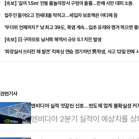
[속보] '길이 1.5m' 안동 물놀이장서 구렁이 출몰…한때 시민 대피 소동
집주인 들어오고 전세대출 막히고…세입자 보호책은 어디에 등
'무더위 언제까지?' 낮 최고 39도, 폭염 계속…입추 유래와 챙겨 먹으면 좋
[속보] 日 구마모토 남서쪽 해역서 규모 5.1 지진 발생
'화장실서 쓰러진 채 발견' 킥복싱 연습 경기하던 男학생, 사고 12일 만에 
관련기사
엔비디아 실적 엇갈린 신호…반도체 업계 불확실성 커
엔비디아 2분기 실적이 예상치를 상
도체 업계에 복합적 신호를 보내고 있