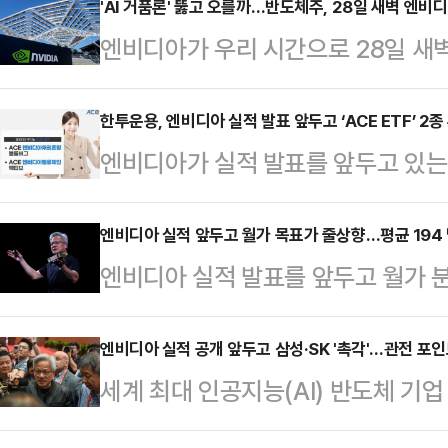
일(현지시간) 2분기 매출 467억달
'AI 거품론' 뚫고 오를까…반도체주, 28일 새벽 엔비
엔비디아가 우리 시간으로 28일 새
웃돌았고, 주당순이익(EPS)도 1.0
에 미칠 영향이 주목된다.인공지능(AI
고 발표했다. 시장조사업체 LSEG는
주' 엔비디아가 우려를 불식시키고 
한투운용, 엔비디아 실적 발표 앞두고 ‘ACE ETF’ 2종
1.01달러를 예측한 바 있다.전반적
엔비디아가 실적 발표를 앞두고 있
데, 시장의 전망은 대체로 낙관적이다
AI를 반영한 핵심 사업인 데이터센터
투자 전략으로 ACE 상장지수펀드(E
관망하는 흐름도 완전히 배제할 수는
억4…
운용이 26일 추천한 2종 상품은 ‘
엔비디아 실적 앞두고 월가 목표가 줄상향…평균 194
르면, 이날 코스피 시장에서 삼성전자는
엔비디아 실적 발표를 앞두고 월가 
엔비디아밸류체인액티브’다.우선 ‘
에 장을 마쳤다. SK하이닉스는 0.
다.오는 27일 엔비디아가 2025회
투자신탁운용이 지난 2022년 11월
아 실적 발…
가운데 최소 9명의 분석가가 목표주
엔비디아 실적 공개 앞두고 삼성·SK '촉각'…관전 포
와 함께 국채 및 통화안정증권에 투자
세계 최대 인공지능(AI) 반도체 기업
버그 통신을 인용해 23일 보도했다
비중은 30%로, 국내 상장된 ETF 
2분기(5~7월) 실적을 발표한다.AI
웨드부시, 키뱅크, UBS, 모건스탠
엔비디아채…