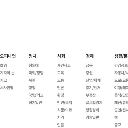
오피니언
정치
사회
경제
생활/문
칼럼
청와대
사건사고
금융
건강정보
기자의 눈
국회/정당
교육
증권
자동차/
기고
북한
노동
산업/재계
도로/교
시사만평
행정
언론
중기/벤처
여행/레
국방/외교
환경
부동산
음식/맛
정치일반
인권/복지
글로벌경제
패션/뷰
식품/의료
생활경제
공연/전
지역
경제일반
책
인물
종교