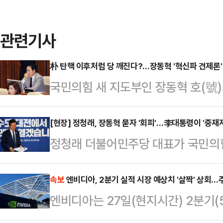
관련기사
朴 탄핵 이후처럼 당 깨진다?…장동혁 '혁신파 견제론'
국민의힘 새 지도부인 장동혁 호(號
다가온 가운데, 일각에선 박근혜 전 
국민의힘 분당 가능성도 제기한다. 
[현장] 정청래, 장동혁 묻자 '회피'…李대통령이 '중재
정청래 더불어민주당 대표가 국민의
리하게 만들 수 있어 실현 가능성은
'무대응'으로 일관하고 있다. 국민의
파로 나눠진 야권은 급속도로 얼어붙고
성이 없으면 악수조차 하지 않겠다고
속보
엔비디아, 2분기 실적 시장 예상치 '살짝' 상회…
에서 열린 첫 최고위원회의에서 "정
엔비디아는 27일(현지시간) 2분기(
호 출범 약 한 달간 여야 사령탑의 
두지 않고 지금 국민의힘이 해야 할 
억4000만 달러와 1.05달러를 
명 대통령이 이른바 '악수 중재자' 
다"면서도 "적절한…