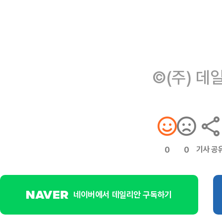
©(주) 데
기사 공
0
0
네이버에서 데일리안 구독하기