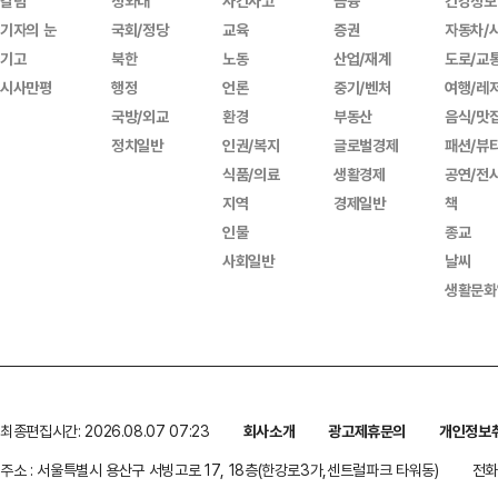
칼럼
청와대
사건사고
금융
건강정보
기자의 눈
국회/정당
교육
증권
자동차/
기고
북한
노동
산업/재계
도로/교
시사만평
행정
언론
중기/벤처
여행/레
국방/외교
환경
부동산
음식/맛
정치일반
인권/복지
글로벌경제
패션/뷰
식품/의료
생활경제
공연/전
지역
경제일반
책
인물
종교
사회일반
날씨
생활문화
최종편집시간: 2026.08.07 07:23
회사소개
광고제휴문의
개인정보
주소 : 서울특별시 용산구 서빙고로 17, 18층(한강로3가,센트럴파크 타워동)
전화 