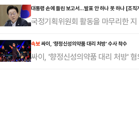
LSEG가 조사한 애널리스트들의 전망
대통령 손에 들린 보고서…발표 안 하나 못 하나 [조직
래 대표는 27일 대전국립현충원을 
국정기획위원회 활동을 마무리한 지 
이다.엔비디아 주가는 이날 정규 거래에
대한 질문에 "가겠습니다"라고 말한 
표가 늦어지고 있다. 조직개편 내용
마감한 뒤 오후 4시30분 현재 시간
회에서 장 대표…
공직사회 기강과 업무 동력 상실도 
속보
싸이, '향정신성의약품 대리 처방' 수사 착수
다.
싸이, '향정신성의약품 대리 처방' 혐의
대통령에게 보고한 것으로 알려졌는데
를 이어가는지 해석이 분분하다.국정위
리하며 조직개편안을 이재명 대통령
으로 검찰청 해체, 기획재정부 분리
신설 등의 내용을 담았다.국…