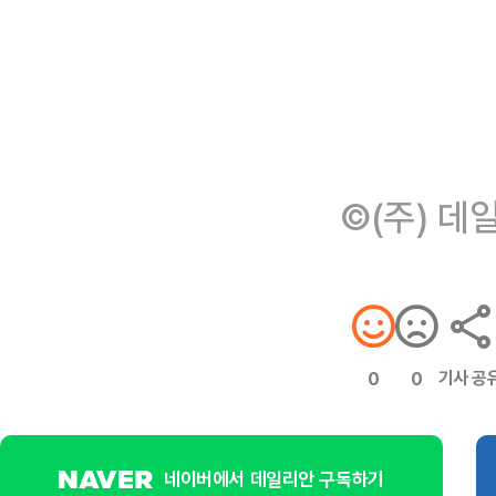
©(주) 데
기사 공
0
0
네이버에서 데일리안 구독하기