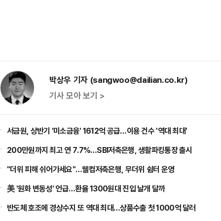
박상우 기자 (sangwoo@dailian.co.kr)
기사 모아 보기 >
서금원, 상반기 '미소금융' 1612억 공급…이용 건수 '역대 최대'
200만원까지 최고 연 7.7%…SBI저축은행, 생활파킹통장 출시
"더위 피해 쉬어가세요"…웰컴저축은행, 무더위 쉼터 운영
美 '원화 변동성' 언급…환율 1300원대 진입 날개 달까
반도체 호조에 경상수지 또 역대 최대…상품수출 첫 1000억 달러