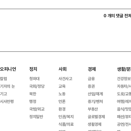
0 개의 댓글 전
오피니언
정치
사회
경제
생활/문
칼럼
청와대
사건사고
금융
건강정보
기자의 눈
국회/정당
교육
증권
자동차/
기고
북한
노동
산업/재계
도로/교
시사만평
행정
언론
중기/벤처
여행/레
국방/외교
환경
부동산
음식/맛
정치일반
인권/복지
글로벌경제
패션/뷰
식품/의료
생활경제
공연/전