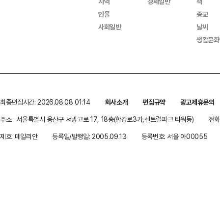
지역
경제일반
책
인물
종교
사회일반
날씨
생활문화
최종편집시간: 2026.08.08 01:14
회사소개
편집규약
광고제휴문의
주소 : 서울특별시 용산구 서빙고로 17, 18층(한강로3가,센트럴파크 타워동)
전화 
제호: 데일리안
등록일/발행일: 2005.09.13
등록번호: 서울 아00055