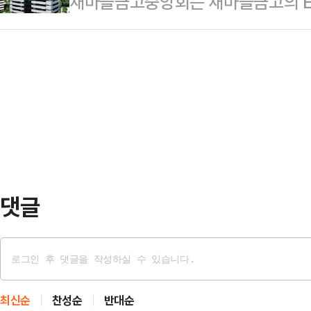
새마을금고중앙회는 새마을금고의 E
하고 단체 회비내역을 함께 공유할 
에 대해 "성공적인 정상회담"이라고 
된 '그린MG'의 일환으로 지난 5월 
로는 ▲회비내역 조회 ▲회비 및 회
오벌오피스(집무실)에서…
구지킴이' 캠페인을 성료했다고 20
설정 ▲회비 자동이체 ▲모임소식 알
객이 MG더뱅킹 앱에서 1년 만기 정
모임게시판 관리와 모임소식 알림 기
중요성 안내 및 실천 동의 후 새마을
편하게 모임일정이나 공지…
원 한도)를 기부하는 내용이다.▼ 
아주기 캠페인 실시새마을금고재단,
인 기간 동안 약 1만7…
댓글
최신순
찬성순
반대순