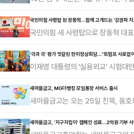
보인다.장동혁 신임 당대표는 26일
40대 남녀가 징역형을 선고받았다.
질 수 없다"고 말한 것으로 조사됐다.
표 결선투표에서 약 5…
는 아동복지법 위반(아동매매, 아동유
국민의힘 사령탑 된 장동혁…함께 고개드는 '강경파 지
만지게 함으로써 자신이 트랜스젠더
국민의힘 새 사령탑으로 장동혁 대
게 징역 1년 2개월을, 여성 B씨에
후 왓킨은 남성에게서 오는 연락을 모
것으로 전망된다. 장 대표가 취임과 동
고 밝혔다. 이들 모두에게 아동학대 
났다. 이때서야…
거나 "모든 우파 시민과 연대하겠다
'극과 극' 평가 엇갈린 한미정상회담…"트럼프 사로잡아"
기관에 3년간 취업제한도 명령했다.
이재명 대통령의 '실용외교' 시험대
내비쳤기 때문이다. 당내 일각에선 
2013년과 2018년 각각 남아와 
으로 협상 상대방을 압박해 이득을 
의 입맛에 맞는 당 운영을 위해 '강경
병원비 대…
히려 이 대통령을 치켜세우자, 대통
새마을금고, MG더뱅킹 모임통장 서비스 출시
화될 것이란 우려가 나오는 만큼, 
새마을금고는 오는 25일 친목, 동호
분위기다. 이와 달리 여야의 평가는
라도 합리적인 인선을 단행해야 한다
간편하고 투명하게 관리할 수 있는 
이 대통령의 협상력 기질이 발휘된 
26일 국회도서…
다.MG더뱅킹에 새롭게 출시하는 
새마을금고, '지구지킴이' 캠페인 성료…2억원 기부 사
성과가 없다며 혹평을 쏟아냈다.대통