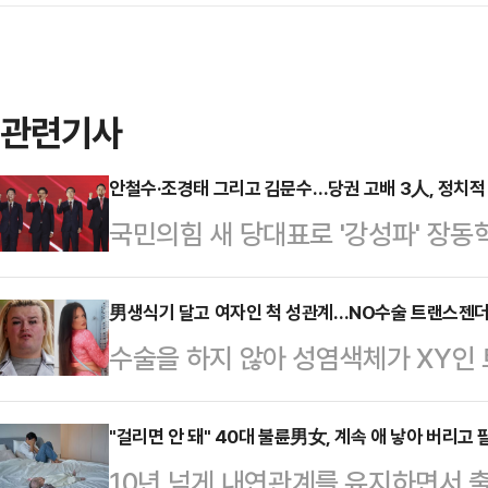
관련기사
안철수·조경태 그리고 김문수…당권 고배 3人, 정치적 
국민의힘 새 당대표로 '강성파' 장동
배를 마신 안철수·조경태 의원과 김
당 안팎의 관심이 쏠리고 있다. 장동
男생식기 달고 여자인 척 성관계…NO수술 트랜스젠더
수술을 하지 않아 성염색체가 XY인
후보들을 겨냥한 듯 거듭 단일대오에 
다가 성폭행 혐의로 유죄 판결을 받았
다고 제창했지만, 윤석열 전 대통령
르면 시아라 왓킨(21)은 2022년 6
"걸리면 안 돼" 40대 불륜男女, 계속 애 낳아 버리고
무시할 수 없는 만큼 차별화된 정치
10년 넘게 내연관계를 유지하면서 
성과 성적으로 접촉했다.당시 왓킨은