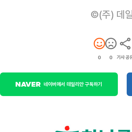
©(주) 데
기사 공
0
0
네이버에서 데일리안 구독하기