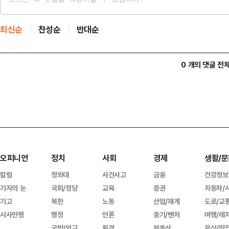
최신순
찬성순
반대순
0 개의 댓글 전
오피니언
정치
사회
경제
생활/문
칼럼
청와대
사건사고
금융
건강정보
기자의 눈
국회/정당
교육
증권
자동차/
기고
북한
노동
산업/재계
도로/교
시사만평
행정
언론
중기/벤처
여행/레
국방/외교
환경
부동산
음식/맛