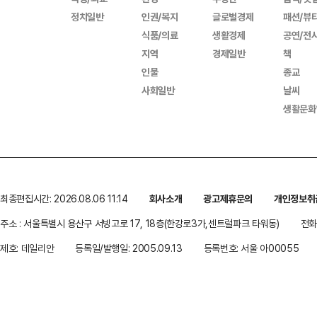
정치일반
인권/복지
글로벌경제
패션/뷰
식품/의료
생활경제
공연/전
지역
경제일반
책
인물
종교
사회일반
날씨
생활문화
최종편집시간: 2026.08.06 11:14
회사소개
광고제휴문의
개인정보취
주소 : 서울특별시 용산구 서빙고로 17, 18층(한강로3가,센트럴파크 타워동)
전화 
제호: 데일리안
등록일/발행일: 2005.09.13
등록번호: 서울 아00055