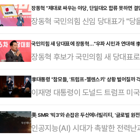
장동혁 "제대로 싸우는 야당, 단일대오 합류 못하면 결
장동혁 국민의힘 신임 당대표가 "당을
것이 최선일 것"이라면서도 "여전히
위협에 빠뜨리는 분들, 당을 분열로 
국민의힘 새 당대표에 장동혁…"우파 시민과 연대해 
장동혁 후보가 국민의힘 새 당대표로
다는 입장"이라고 단언했다.장동혁 
선출된 장 대표는 내년 6월로 예정된
회견에서 "오직 국민의힘의 변화와 
다.국민의힘 전당대회 중앙선거관리
李대통령 "참모들, '트럼프-젤렌스키' 상황 벌어질까 
서 전당대회 기간 외곽에서 응원과 성
이재명 대통령이 도널드 트럼프 미국 
열린 당대표 결선 개표 결과 장 후보
서 이제 미래로 나아가면서 당을 혁
미디어(SNS) 글에 대한 속내를 털
출됐다고 밝혔다. 김문수 후보는 21
표는 "멈추지 않고…
스키 우크라이나 대통령이 트럼프 
美 SMR '빅3'와 손잡은 두산에너빌리티, '글로벌 원
후보와의 격차는 불과 2367표차다
인공지능(AI) 시대가 촉발한 전력난
것이 재연될까 우려했지만, 이 대통령
서 18만5401표를, 국민 여론조사에