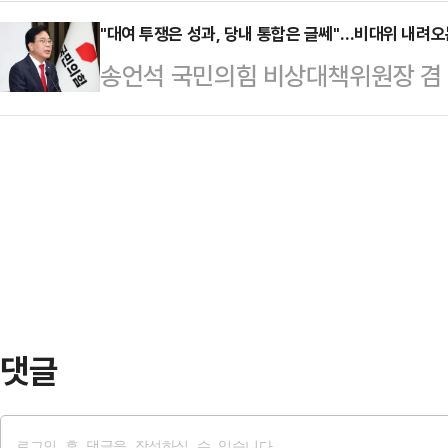
맞물리면서 '글로벌 원전 파운드리' 
을 알고 있었다"고 밝혔다.이 대통령
김 후보는 선…
근 미국에서 AI 데이터센터 전력 공
"대여 투쟁은 성과, 당내 통합은 글쎄"…비대위 내려오
국제문제연구소(CSIS) 초청 강연을
송언석 국민의힘 비상대책위원장 겸 
아 성사시키며 북미 시장 공략에 본
럼프 대통령이 매우 위협적으로 SN
활을 마치고 직을 내려놓게 됐다. 대
리티에 따르면 회사는 미국 현지에서
국 정부가 미군기…
비대위원장은 대여 투쟁 측면에서는 
한국수력원자력과 SMR(소형모듈원
봉합하는데는 아쉬움을 남겼다. 당 
(MOU)를 체결했다.4개사는 SMR의
송 비대위원장이 새로운 당대표와 함
인 분야에서 협력할 계…
합을 통해 제1야당의 존재 가치를 증
일 국민의힘은 국회도서관에서 새로
선을 개최한다. 지난 2…
댓글