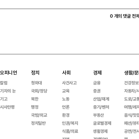
0 개의 댓글 전
오피니언
정치
사회
경제
생활/문
칼럼
청와대
사건사고
금융
건강정보
기자의 눈
국회/정당
교육
증권
자동차/
기고
북한
노동
산업/재계
도로/교
시사만평
행정
언론
중기/벤처
여행/레
국방/외교
환경
부동산
음식/맛
정치일반
인권/복지
글로벌경제
패션/뷰
식품/의료
생활경제
공연/전