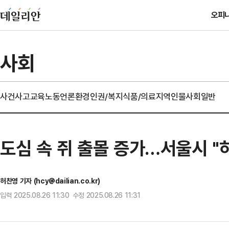
오피
사회
사건사고
교육
노동
언론
환경
인권/복지
식품/의료
지역
인물
사회일반
도심 속 쥐 출몰 증가…서울시 "
허찬영 기자 (hcy@dailian.co.kr)
입력 2025.08.26 11:30 수정 2025.08.26 11:31