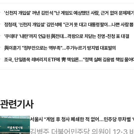
'신천지 개입설' 꺼낸 김민석 "난 계엄도 예상했던 사람, 근거 없이 문제제
정청래, '신천지 개입설' 김민석에 "근거 못 대고 대통령팔이…나쁜 사람 뽑
'쿠데타' '내란'까지 언급된 與전대…격랑으로 치닫는 친명-친청 표 대결
與이훈기 "정부안으로는 역부족"…주가누르기 방지법 대표발의
조국, 단일종목 레버리지 ETF에 靑 책임론…"정책 실패 김용범 책임 물어
관련기사
서울시 "계엄 후 청사 폐쇄한 적 없어…민주당 무차별 '
김병주 더불어민주당 의원이 12·3 