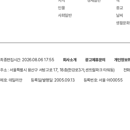
지역
경제일반
책
인물
종교
사회일반
날씨
생활문화
최종편집시간: 2026.08.06 17:55
회사소개
광고제휴문의
개인정보
주소 : 서울특별시 용산구 서빙고로 17, 18층(한강로3가,센트럴파크 타워동)
전화 
제호: 데일리안
등록일/발행일: 2005.09.13
등록번호: 서울 아00055