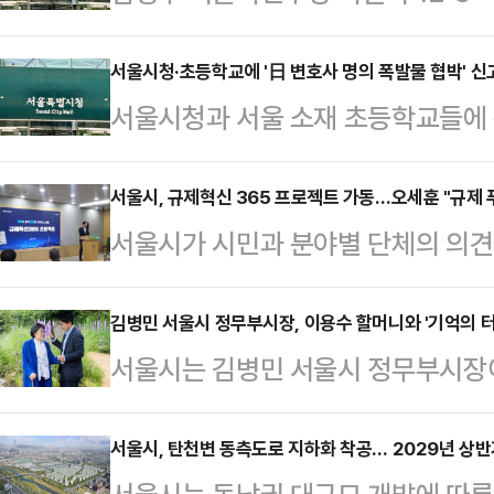
치단체장들이 청사 폐쇄 등 계엄에 
당의 무차별적인 내란몰이가 도를 넘
서울시청·초등학교에 '日 변호사 명의 폭발물 협박' 
서울시청과 서울 소재 초등학교들에
정무부시장은 25일 오후 입장문을 통
가 접수돼 경찰이 확인에 나섰다.2
상계엄 선포 직후 국민의힘 소속 
남대문경찰서는 이날 오전 이 같은 
서울시, 규제혁신 365 프로젝트 가동…오세훈 "규제 푸
의를 진행했다며 지자체장들이 비상
서울시가 시민과 분야별 단체의 의
협박 메일에는 일본어와 영어가 섞여 
이뤄져야 한다고 주장했다"며 "이는
된 심사단을 상시 운영해 체감도 높
와 다카히로'라는 일본 변호사 명의
겠다는 얄팍한 노림수에 …
이를 통해 선언적 철폐를 넘어 한 단
김병민 서울시 정무부시장, 이용수 할머니와 '기억의 터
허위일 가능성이 높다고 보고 경찰특
서울시는 김병민 서울시 정무부시장이 
혁신'에 나선다는 방침이다.또 신산업
을 보내 일대 순찰을 강화하고 있다.2
14일)을 하루 앞둔 지난 13일 오
스'를 도입하는 등 시정 전반에 규
협박 팩스·이메일은 …
함께 중구 남산공원 통감관저 터 '기
서울시, 탄천변 동측도로 지하화 착공… 2029년 상반
서울시장은 20일 시청에서 이 같은 