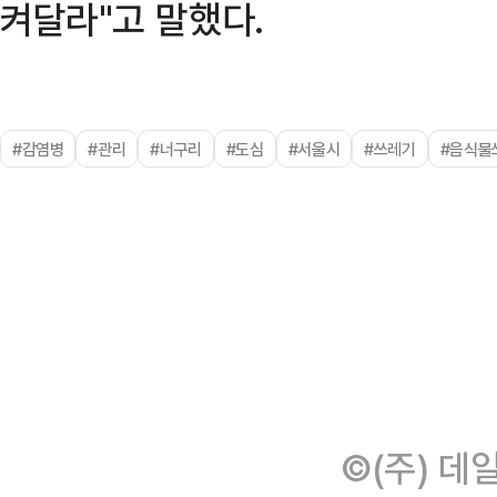
켜달라"고 말했다.
#감염병
#관리
#너구리
#도심
#서울시
#쓰레기
#음식물
©(주) 데