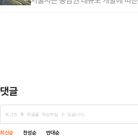
서울시는 동남권 대규모 개발에 따
군 위안부 피해자 기림의 날은 199
젝트'를 발표했다.이번' 규제혁신 36
송파대로 우회 기능을 확보하기 위한
부 피해 사실을 처음으로 공개 증언한
집중 추진 …
추진한다고 13일 밝혔다.서울시는 
하고 진실을 알리기 위해 제정된 법
역 주민과 함께 착공식을 개최했다.
위안부 피해자의 존엄과 용기를 빛과
파구청장, 지역 국회의원, 시·구의원,
억하고 연…
석했다.이번 구조개선사업은 서울 
지 약 4.9㎞ 구간을 지하화해 도
사거리∼동남로삼거리 0.6…
댓글
최신순
찬성순
반대순