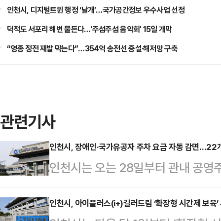
인천시, 디지털트윈 행정 ‘날개’…국가공간정보 우수사업 선정
덕적도 서포리 해변 물든다…'주섬주섬 음악회' 15일 개막
“영종 정전 재발 막는다”…354억 송전선 증설·해저망 구축
관련기사
인천시, 장애인·국가유공자 주차 요금 자동 감면…22
인천시는 오는 28일부터 관내 공영
요금 자동 감면 서비스를 운영한다고
시설공단에 위탁해 운영하는 공영주
인천시, 아이플러스(i+)길러드림 ‘확장형 시간제 보육’