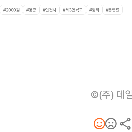
#2000원
#영종
#인천시
#제3연륙교
#청라
#통행료
©(주) 데