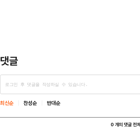
기반구축’ 과제의 성공적 추진을 위한
준점과 대조해야 했다.그러나 이번에 
천테크노파크, 키엘연구원, 부천산업진
리시스템을 활용하…
했다.협약 내용은 인공지능(AI) 기
추진을 비롯해 조명제품의 전 과정 환
술 개발, 지…
댓글
최신순
찬성순
반대순
0 개의 댓글 전