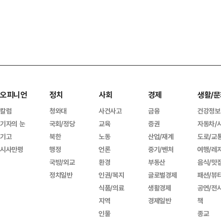
오피니언
정치
사회
경제
생활/문
칼럼
청와대
사건사고
금융
건강정보
기자의 눈
국회/정당
교육
증권
자동차/
기고
북한
노동
산업/재계
도로/교
시사만평
행정
언론
중기/벤처
여행/레
국방/외교
환경
부동산
음식/맛
정치일반
인권/복지
글로벌경제
패션/뷰
식품/의료
생활경제
공연/전
지역
경제일반
책
인물
종교