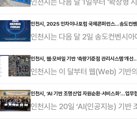
인천시는 다음 달 1일부터 ‘확장형 
장애인과 국가유공자가 요금 감면을 
일 밝혔다.이 사업은 ‘아이플러스 (i
그러나 앞으로는 경차·저공해 차량과
과제로, 기존 교육부 시간제 보육 제
인천시, 2025 인차이나포럼 국제콘퍼런스…송도컨
을 통해 출차 시 즉시 감면 요금이 
인천시는 다음 달 2일 송도컨벤시아
한 인천형 보육 정책이다.특히 긴급
가정 자동 감면 서비스도 시행할 예
‘2025 인차이나포럼 국제콘퍼런스’
가정이라면 누구나 이용할 수 있다는 
서류 확인이나 감면 호…
스는‘전환의 시대, 세계와 한·중관계
인천시, 웹·모바일 기반 ‘측량기준점 관리시스템’개선
월부터 만 6세(7세 미취학 아동 포
인천시는 이 달부터 웹(Web) 기반
한·중관계의 발전 방안을 다각도로 
7시 30분부터 오후 9시까지, 주말 
기반의 ‘현장조사시스템’을 개선, 운
의소, 인천문화재단, 인천관광공사,
로와 인도 등에 설치한 측량의 기준
인천시, ‘AI 기반 조명산업 자원순환·서비스화’…업무
술원, 현대중국학회 등 관련 기관과 
인천시는 20일 ‘AI(인공지능) 기반
무 효율을 높이는 데 중요한 역할을 
출범한 인차이나포럼은 인천의 교류
기반을 구축하는 업무협약을 체결했
기준점이 훼손되거나 사라지는 경우
한국 최대의 중화권 교류협…
혁신기반구축사업으로 선정된 ‘AI 
그 동안 지적공부시스템에서 출력한 