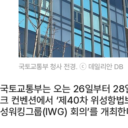
국토교통부 청사 전경. ⓒ 데일리안 DB
국토교통부는 오는 26일부터 28
크 컨벤션에서 ‘제40차 위성항법
성워킹그룹(IWG) 회의’를 개최한