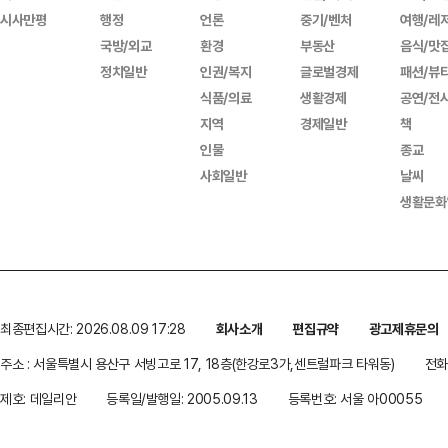
시사만평
행정
언론
중기/벤처
여행/레
국방/외교
환경
부동산
음식/맛
정치일반
인권/복지
글로벌경제
패션/뷰
식품/의료
생활경제
공연/전
지역
경제일반
책
인물
종교
사회일반
날씨
생활문화
최종편집시간: 2026.08.09 17:28
회사소개
편집규약
광고제휴문의
주소 : 서울특별시 용산구 서빙고로 17, 18층(한강로3가,센트럴파크 타워동)
전화 
제호: 데일리안
등록일/발행일: 2005.09.13
등록번호: 서울 아00055