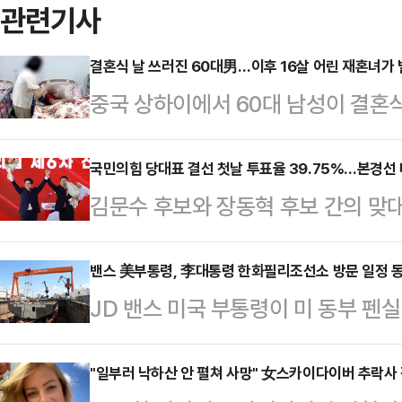
관련기사
결혼식 날 쓰러진 60대男…이후 16살 어린 재혼녀가 
중국 상하이에서 60대 남성이 결혼
16살 연하 아내가 남성의 계좌에서
시간) 홍콩 사우스차이나모닝포스트(
국민의힘 당대표 결선 첫날 투표율 39.75%…본경선 
김문수 후보와 장동혁 후보 간의 맞
남성 왕씨(61)는 20여년 전 이혼 후
표의 첫날 투표율이 39.75%로 집
하 여성 런 팡(45)과 재혼했다.당
투표율인 37.51%보다 2.24%p
밴스 美부통령, 李대통령 한화필리조선소 방문 일정 
나이든 남성은 연금, 재산, 이주 혜택
JD 밴스 미국 부통령이 미 동부 
리위원회는 24일 오전 8시부터 오후
려했고, 왕씨의 어머니 역시 "나이 차
이재명 대통령의 26일 일정에 동행
투표율이 39.75%를 기록했다고 밝
관계자는 24일(현지시간) 밴스 부
"일부러 낙하산 안 펼쳐 사망" 女스카이다이버 추락사
일 동시간대 투표율인 37.51%보다 