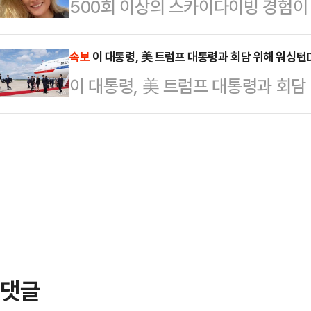
500회 이상의 스카이다이빙 경험이 
를 방문할 것이라고 밝혔다. 도널드
의힘 전 대표가 당선됐던 지난해 7·2
사건을 수사한 결과 스스로 목숨을 끊
만 백악관은 일정 상의 이유로 밴스
다는…
시간) BBC에 따르면 올해 32세로
속보
이 대통령, 美 트럼프 대통령과 회담 위해 워싱턴
다.필리조선소는 지난해 12월 한화그
이 대통령, 美 트럼프 대통령과 회담
4월27일 스카이다이빙을 하던 도중
인수한 곳으로 지난달 한미 관세 협
험이 많은 스카이다이버였던 다마렐이
한 바 있다. 이 대통…
하산조차 펼치려는 시도를 하지 않았
작동 상태였다고 한다.다마렐은 50
있었고, 사망 …
댓글