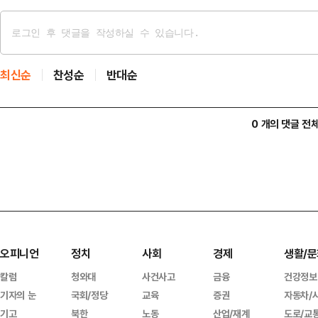
최신순
찬성순
반대순
0 개의 댓글 전
오피니언
정치
사회
경제
생활/문
칼럼
청와대
사건사고
금융
건강정보
기자의 눈
국회/정당
교육
증권
자동차/
기고
북한
노동
산업/재계
도로/교