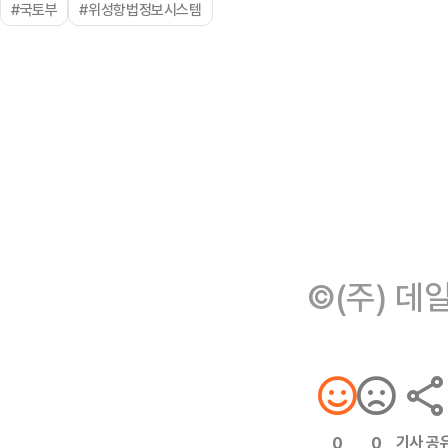
#국토부
#위성항법정보시스템
©(주) 데
기사 공
0
0