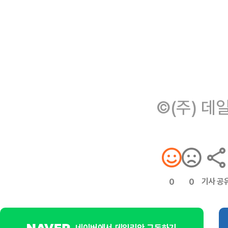
©(주) 데
기사 공
0
0
네이버에서 데일리안 구독하기