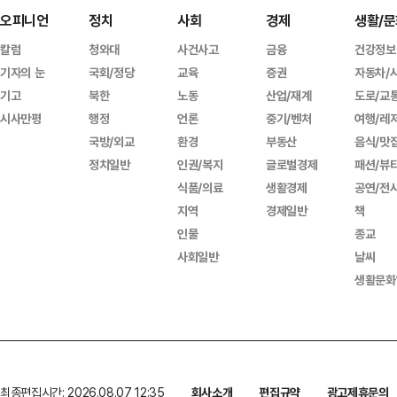
오피니언
정치
사회
경제
생활/문
칼럼
청와대
사건사고
금융
건강정보
기자의 눈
국회/정당
교육
증권
자동차/
기고
북한
노동
산업/재계
도로/교
시사만평
행정
언론
중기/벤처
여행/레
국방/외교
환경
부동산
음식/맛
정치일반
인권/복지
글로벌경제
패션/뷰
식품/의료
생활경제
공연/전
지역
경제일반
책
인물
종교
사회일반
날씨
생활문화
최종편집시간: 2026.08.07 12:35
회사소개
편집규약
광고제휴문의