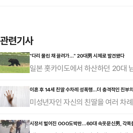
관련기사
"다리 물린 채 끌려가…" 20대男 시체로 발견됐다
일본 홋카이도에서 하산하던 20대 
진 채 발견됐다.18일 NHK 등 현지
께 홋카이도 동부 라우스다케산을 찾은
이혼 후 14세 친딸 수차례 성폭행…더 충격적인 친부의
미성년자인 자신의 친딸을 여러 차례 
실종됐다.당시 친구와 함께 등산을 갔
고받았다.23일 수원고법 형사3-1
다. 그러던 중 갑자기 소리를 지르며
에관한법률 위반, 성폭력범죄의처벌
시장서 벌어진 OOO도박판…60대 속옷문신男, 각목
으로 끌려갔다.친구는 곰을 쫓기 위