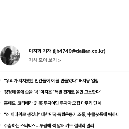
이지희 기자 (ljh4749@dailian.co.kr)
기사 모아 보기 >
"우리가 지지했던 인간들이 이 꼴 만들었다" 허지웅 일침
정청래 볼에 손을 '콕' 이지은 "특별 관계로 몰면 고소한다"
홈페드 '코타베라 3' 美 투자이민 투자자 모집 마무리 단계
"왜 이따위로 생겼냐" 대한민국 독립운동가 조롱, 中플랫폼에 떡하니
주춤하는 스타벅스…투썸에 석 달째 카드 결제액 밀려