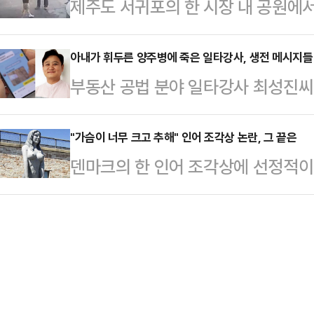
제주도 서귀포의 한 시장 내 공원에
40대 남성 A씨 항소심에서 원심과 같
은 경찰과 구조대가 수색에 나섰지만 
발생했다.23일 서귀포경찰에 따르면
아동·청소년·장애인 관련 기관 취업제
소다는 …
장 내 공원에서 도박을 벌이던 일당
아내가 휘두른 양주병에 죽은 일타강사, 생전 메시지들 
터 12월 사이 경기 화성시 주거지에서
부동산 공법 분야 일타강사 최성진씨
브 채널을 통해 '도박판 현장 기습,
쳐 성폭행한 혐의로 재판에 넘겨졌다
가운데 그가 생전에 아내에게 보낸 메
공개됐다. 영상에 따르면 대낮 공원
딸을 부른 뒤 …
일 SBS '그것이 알고 싶다'는 최
"가슴이 너무 크고 추해" 인어 조각상 논란, 그 끝은
운데 윷놀이판 말을 옮겨주는 남성이
덴마크의 한 인어 조각상에 선정적
의 실상을 공개했다.최성진씨는 지난 
이들은 게임 결과에 따라 현금을 주
다.4일(현지시간) 영국 가디언에 
친 채 병원으로 이송됐으나 11시간 
돈을 잃는 사람…
근 '드라고르 요새' 앞에 설치된 '큰
혐의로 체포됐다.윤씨는 경찰 조사에서
인 요새와 어울리지 않는다는 이유를
편이 흉기로 위협해 거실에 있던 양
는 이 조각상은 코펜하겐 해변의 바
한 우발적…
는 달리 가슴 부분이 강조돼 있어 