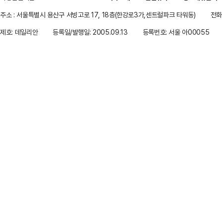
주소 : 서울특별시 용산구 서빙고로 17, 18층(한강로3가,센트럴파크 타워동)
전화 
제호: 데일리안
등록일/발행일: 2005.09.13
등록번호: 서울 아00055