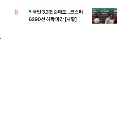
책 
5
10
외국인 3.3조 순매도…코스피
달 
6290선 하락 마감 [시황]
후 
등