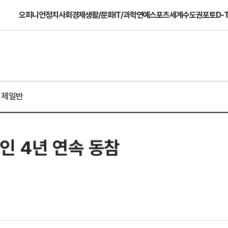
오피니언
정치
사회
경제
생활/문화
IT/과학
연예
스포츠
세계
수도권
포토
D-
경제일반
인 4년 연속 동참