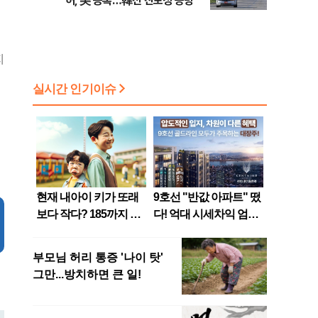
허, 美 등록…韓선 진보성 공방
지