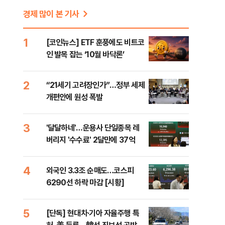
경제 많이 본 기사
1
[코인뉴스] ETF 훈풍에도 비트코
인 발목 잡는 ‘10월 바닥론’
2
“21세기 고려장인가”…정부 세제
개편안에 원성 폭발
3
'달달하네'…운용사 단일종목 레
버리지 '수수료' 2달만에 37억
4
외국인 3.3조 순매도…코스피
6290선 하락 마감 [시황]
5
[단독] 현대차·기아 자율주행 특