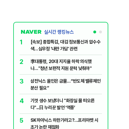
실시간 랭킹뉴스
1
6
[속보] 종합특검, 대검 정보통신과 압수수
삼전닉스
색…심우정 '내란 가담' 관련
금 1조원
2
7
李대통령, 20대 지지율 하락 의식했
지진에 
나…"청년 보편적 지원 문턱 낮춰야"
日 여성..
3
8
삼전닉스 올인은 금물…“반도체 밸류체인
“21세
분산 필요”
에 원성 
4
9
기껏 생수 보냈더니 "화장실 물 떠오른
"일국의
다"...日 누리꾼 발언 ‘역풍’
민의힘, 
5
10
SK하이닉스 하한가라고?…프리마켓 시
尹, 재선
초가 논란 재점화
다"…옥중