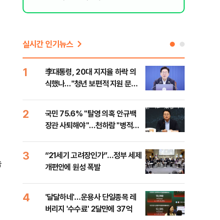
실시간 인기뉴스
1
6
李대통령, 20대 지지율 하락 의
오세
식했나…"청년 보편적 지원 문턱
납 
낮춰야"
2
7
국민 75.6% "탈영 의혹 안규백
[코
장관 사퇴해야"…천하람 "병적기
인 
록 즉각 공개하라"
3
8
“21세기 고려장인가”…정부 세제
SK
속
개편안에 원성 폭발
마켓
4
9
'달달하네'…운용사 단일종목 레
재난
버리지 '수수료' 2달만에 37억
속 