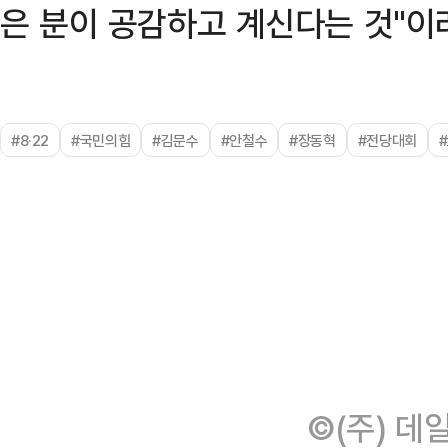
은 분이 공감하고 계신다는 것"이
#8·22
#국민의힘
#김문수
#안철수
#장동혁
#전당대회
©(주) 데