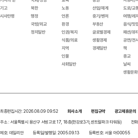
기고
북한
노동
산업/재계
도로/교
시사만평
행정
언론
중기/벤처
여행/레
국방/외교
환경
부동산
음식/맛
정치일반
인권/복지
글로벌경제
패션/뷰
식품/의료
생활경제
공연/전
지역
경제일반
책
인물
종교
사회일반
날씨
생활문화
최종편집시간: 2026.08.09 09:52
회사소개
편집규약
광고제휴문의
주소 : 서울특별시 용산구 서빙고로 17, 18층(한강로3가,센트럴파크 타워동)
전화 
제호: 데일리안
등록일/발행일: 2005.09.13
등록번호: 서울 아00055