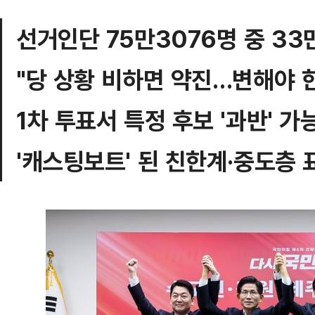
선거인단 75만3076명 중 33
"당 상황 비하면 약진…변해야 
1차 투표서 특정 후보 '과반' 가
'캐스팅보트' 된 친한계·중도층 