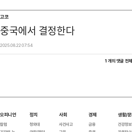
고코
중국에서 결정한다
2025.08.22
07:54
1 개의 댓글 전
오피니언
정치
사회
경제
생활/문
칼럼
청와대
사건사고
금융
건강정보
기자의 눈
국회/정당
교육
증권
자동차/