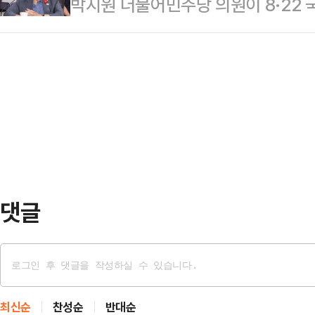
박지원 더불어민주당 의원이 8·22 
때문이라는 설명이다.한동훈 전 대표는
득했다. 지지하는 후보가 "없다"거
는 김문수·장동혁 당대표 후보 중에
두 사람 사이에 무슨 소리가 오갔는지
의힘 지지층(193명)을 …
할 것이라고 장담했다.박지원 의원은 
대가로 준다 해도 매관매직과 불법계
"어제(20일) 한동훈 (국민의힘 전 
지 않는 길이다. 앞으로도 그럴 것"
당대표가 되면 자기들은 탈당한다더라
언은 신평 …
게 탈당 의사를 밝힌 국민의힘 의원이
"윤석열·김건희·전한길과 행동하는 
분당이라고 …
댓글
최신순
찬성순
반대순