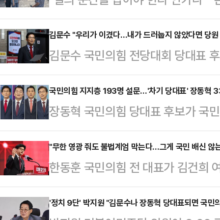
기 좀 한 번 만들어 보이소" "이번 
라를 끌고 가 주이소"국민의힘 핵심 지
김문수 "우리가 이겼다…내가 드러눕지 않았다면 당원 
김문수 국민의힘 전당대회 당대표 후
군중 속으로 안철수 국민의힘 당대표
탈취 저지 국민 보고회' 글을 통해 
가 쏟아졌다. 달성공원 새벽시장부
지 투쟁하자"고 촉구하며 굳은 대여 
국민의힘 지지층 193명 설문…'차기 당대표' 장동혁 33
지 고령층 시민들은 당에 대한 우려와
장동혁 국민의힘 당대표 후보가 국민
페이스북을 통해 "대한민국 민주주의와
를 전하며 현실적 고충과 환영의 메시
하면서 30%를 기록한 김문수 후보
지 않는 투쟁 김문수가 앞장서겠다"
트는 …
론조사 결과가 나왔다.엠브레인퍼블
"무한 영광 줘도 불법계엄 막는다…그게 국민 배신 않는
는 "지난 8월 13일 나는 대전에서
한동훈 국민의힘 전 대표가 김건희 
리서치가 지난 18~20일 무선 전
앙당사로 달려와야 했다"며 "500
'무한한 영광' 발언 논란에 대해 "
(NBS)에서 '국민의힘 차기 당대표로
이재명 특검의…
직과 불법계엄을 막는다"고 일축했다
'정치 9단' 박지원 "김문수나 장동혁 당대표되면 국민의
태 후보가 20%, 김문수 후보가 14