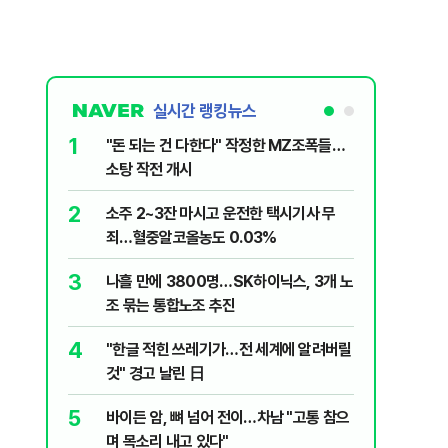
실시간 랭킹뉴스
1
6
"돈 되는 건 다한다" 작정한 MZ조폭들…
인천서 엄
소탕 작전 개시
지 않냐"
2
7
소주 2~3잔 마시고 운전한 택시기사 무
변동성 잦
죄…혈중알코올농도 0.03%
6000~
3
8
나흘 만에 3800명…SK하이닉스, 3개 노
평산책방 
조 묶는 통합노조 추진
63만명 
4
9
"한글 적힌 쓰레기가…전 세계에 알려버릴
이력서에
것" 경고 날린 日
前직원 
5
10
바이든 암, 뼈 넘어 전이…차남 "고통 참으
"X돌았네
며 목소리 내고 있다"
기'…인천