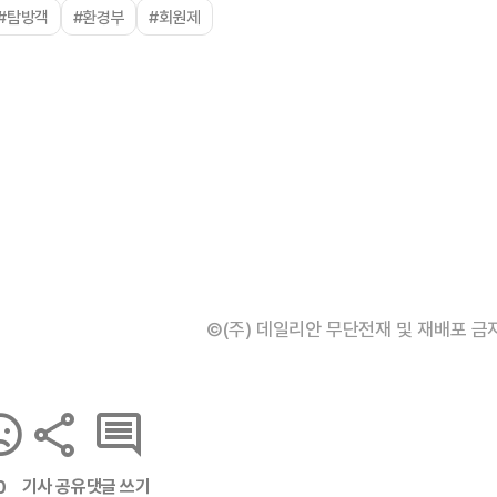
#탐방객
#환경부
#회원제
©(주) 데일리안 무단전재 및 재배포 금
기사 공유
댓글 쓰기
0