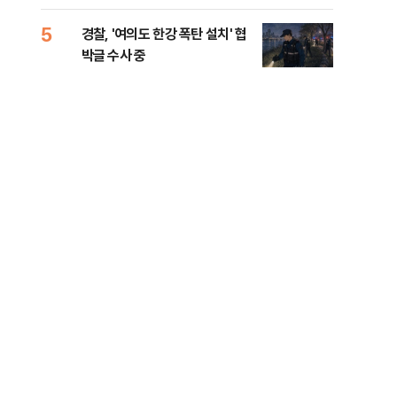
인 
5
10
경찰, '여의도 한강 폭탄 설치' 협
민주
박글 수사 중
리…
들께