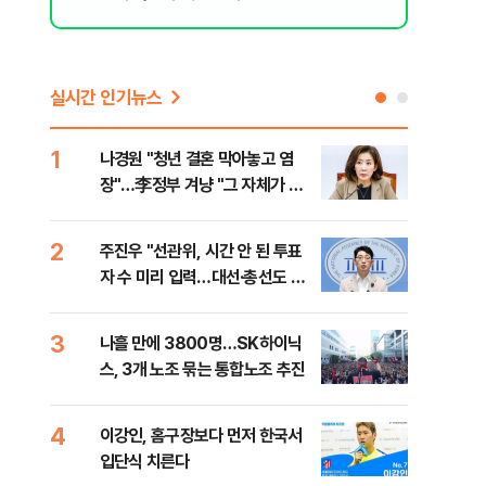
실시간 인기뉴스
1
6
나경원 "청년 결혼 막아놓고 염
후티
장"…李정부 겨냥 "그 자체가 결
설 
혼 페널티"
2
7
주진우 "선관위, 시간 안 된 투표
이란
자 수 미리 입력…대선·총선도 수
병력
사해야"
3
8
나흘 만에 3800명…SK하이닉
추미
스, 3개 노조 묶는 통합노조 추진
못 
틀 
4
9
이강인, 홈구장보다 먼저 한국서
치매
입단식 치른다
20