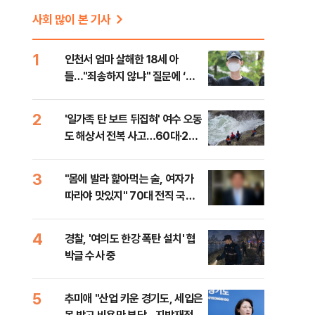
사회 많이 본 기사
1
인천서 엄마 살해한 18세 아
들…"죄송하지 않냐" 질문에 ‘묵
묵부답’
2
'일가족 탄 보트 뒤집혀' 여수 오동
도 해상서 전복 사고…60대·20
대 등 2명 사망
3
"몸에 발라 핥아먹는 술, 여자가
따라야 맛있지" 70대 전직 국회
의원의 만행
4
경찰, '여의도 한강 폭탄 설치' 협
박글 수사 중
5
추미애 "산업 키운 경기도, 세입은