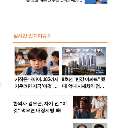
못 받고 비용만 부담…지방재정
틀 바꿔야"
지