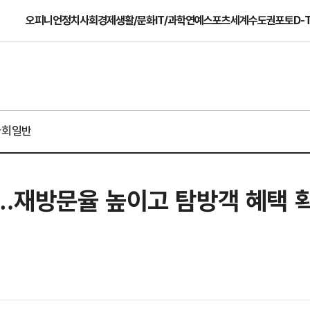
오피니언
정치
사회
경제
생활/문화
IT/과학
연예
스포츠
세계
수도권
포토
D-
사회일반
…재방문율 높이고 탐방객 혜택 