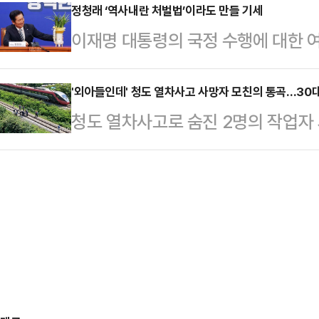
빠진 모습을 게재했다. 손예진은 '어
정청래 ‘역사내란 처벌법’이라도 만들 기세
임을 가졌으며, 이 자리에 최소 19
이재명 대통령의 국정 수행에 대한 
한다. 지난 2022년 아들을 출산한 
났다.보고서에는 후쿠야마가 오오타 
다. 리얼미터가 에너지경제신문 의뢰로
와 등을 드러낸 손예진은 선명한 근
기대한다", "신입…
이상 유권자 2003명을 대상으로 조사
'외아들인데' 청도 열차사고 사망자 모친의 통곡…30
은 지난해에도 복귀를 앞두고 러닝을
청도 열차사고로 숨진 2명의 작업자
전주보다 5.4%포인트 하락했다. ‘잘
시선을 끌었다.당시 손예진은 1시간 7
다.19일 경북 청도군 화양읍 경부선
6.3% 상승했다. 아직은 ‘잘함’이
공개…
다가 열차 사고로 숨진 직원 2명은 이
는 별로 많은 시간이 필요할 것 같지 
시스에 따르면, 청도의 한 장례식장
두 주 만에 12.2%포인트나 폭락한
씨의 모친이 "아들아, 엄마 왔어. 
해 눈물을 자아냈다.이어 조씨 유족
에 허망한 마음을 감추지 못했다. 
전해졌다.동료…