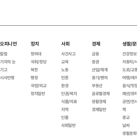
오피니언
정치
사회
경제
생활/문
칼럼
청와대
사건사고
금융
건강정보
기자의 눈
국회/정당
교육
증권
자동차/
기고
북한
노동
산업/재계
도로/교
시사만평
행정
언론
중기/벤처
여행/레
국방/외교
환경
부동산
음식/맛
정치일반
인권/복지
글로벌경제
패션/뷰
식품/의료
생활경제
공연/전
지역
경제일반
책
인물
종교
사회일반
날씨
생활문화