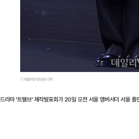
ⓒ데일리안 방규현 기자
드라마 '트웰브' 제작발표회가 20일 오전 서울 앰버서더 서울 풀