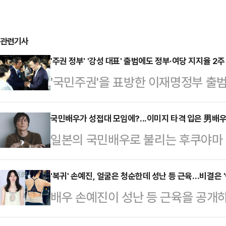
관련기사
'주권 정부' '강성 대표' 출범에도 정부·여당 지지율 2
'국민주권'을 표방한 이재명정부 출범 
정청래 더불어민주당 체제 보름 만에
다. 민주당에서는 '조국·윤미향 사면
국민배우가 성접대 모임에?...이미지 타격 입은 男배
일본의 국민배우로 불리는 후쿠야마
혹' 등 단기적인 악재 탓이라고 분석
한 '성접대 모임'의 핵심 인물로 지목
령 탄핵 찬반으로 내홍이 여전한 가
지 여성세븐은 나카이 마사히로 성폭
'복귀' 손예진, 얼굴은 청순한데 성난 등 근육…비결은 '
는 것을 두고 해석이 분분하다.19
배우 손예진이 성난 등 근육을 공개
부 조사에서 후쿠야마가 '유력 프로
리얼미터가 지난 11~14일(8월 2
개인 SNS에 영화 '어쩔 수가 없다
결과 후쿠야마는 2005년부터 후지T
지지도…