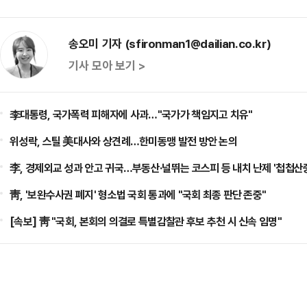
송오미 기자 (sfironman1@dailian.co.kr)
기사 모아 보기 >
李대통령, 국가폭력 피해자에 사과…"국가가 책임지고 치유"
위성락, 스틸 美대사와 상견례…한미동맹 발전 방안 논의
李, 경제외교 성과 안고 귀국…부동산·널뛰는 코스피 등 내치 난제 '첩첩산
靑, '보완수사권 폐지' 형소법 국회 통과에 "국회 최종 판단 존중"
[속보] 靑 "국회, 본회의 의결로 특별감찰관 후보 추천 시 신속 임명"