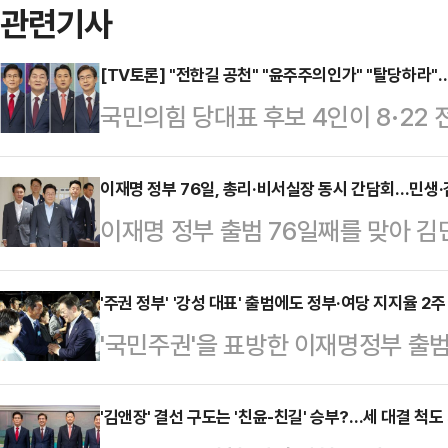
관련기사
[TV토론] "전한길 공천" "윤주주의인가" "탈당하라"
국민의힘 당대표 후보 4인이 8·22
송토론회에서 각종 이슈를 두고 치열
후보가 "전한길 씨를 공천하겠다"는
이재명 정부 76일, 총리·비서실장 동시 간담회…민생
이재명 정부 출범 76일째를 맞아 
수 후보는 "탈당하라"고 맞섰고, 3
이 각각 첫 공식 기자간담회를 가졌다
문수 후보가 내놓은 투쟁방안을 두고
정부가 직면한 과제와 초기 대응 상황
'주권 정부' '강성 대표' 출범에도 정부·여당 지지율 2
통령의 탄핵 여부를 두고 강경파와 
'국민주권'을 표방한 이재명정부 출범 
과제를 설명했다. 서로 다른 자리에
이 나오기도 했다.김문수·안철수·장
정청래 더불어민주당 체제 보름 만에
이 같은 날 언론과 마주한 일정은 이
19일 서울 중구…
다. 민주당에서는 '조국·윤미향 사면
'김앤장' 결선 구도는 '친윤-친길' 승부?…세 대결 척도
에 따르면 두 간담회는 각각 총리실