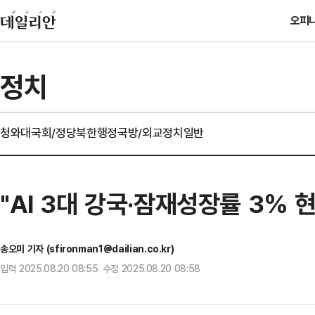
오피
정치
청와대
국회/정당
북한
행정
국방/외교
정치일반
"AI 3대 강국·잠재성장률 3%
송오미 기자 (sfironman1@dailian.co.kr)
입력 2025.08.20 08:55 수정 2025.08.20 08:58