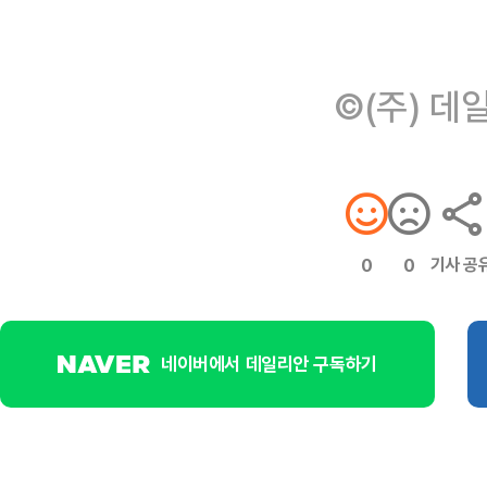
©(주) 데
기사 공
0
0
네이버에서 데일리안 구독하기