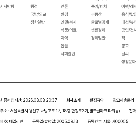
시사만평
행정
언론
중기/벤처
여행/레
국방/외교
환경
부동산
음식/맛
정치일반
인권/복지
글로벌경제
패션/뷰
식품/의료
생활경제
공연/전
지역
경제일반
책
인물
종교
사회일반
날씨
생활문화
최종편집시간: 2026.08.08 20:37
회사소개
편집규약
광고제휴문의
주소 : 서울특별시 용산구 서빙고로 17, 18층(한강로3가,센트럴파크 타워동)
전화 
제호: 데일리안
등록일/발행일: 2005.09.13
등록번호: 서울 아00055