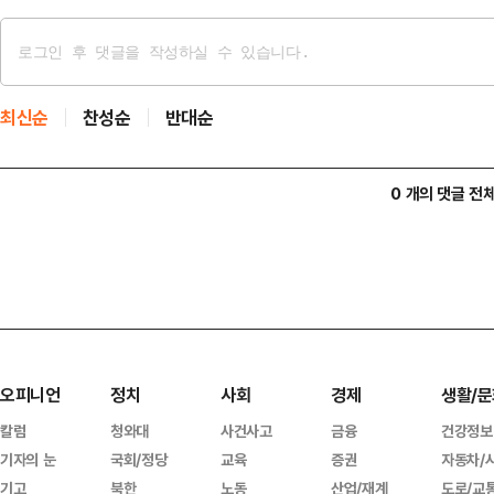
최신순
찬성순
반대순
0 개의 댓글 전
오피니언
정치
사회
경제
생활/문
칼럼
청와대
사건사고
금융
건강정보
기자의 눈
국회/정당
교육
증권
자동차/
기고
북한
노동
산업/재계
도로/교