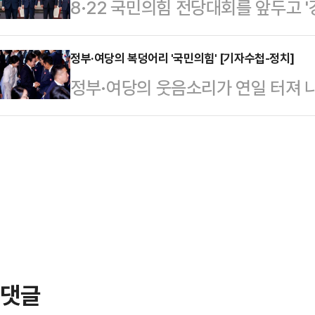
8·22 국민의힘 전당대회를 앞두고 '
혹' 등 단기적인 악재 탓이라고 분석
하지만 내각을 총괄하는 국무총리와
는 원내와 원외 승부를 넘어 친윤(친
령 탄핵 찬반으로 내홍이 여전한 가
장이 같은 날 공식 입장…
가름이 될 거란 해석이 나온다. 최근 
정부·여당의 복덩어리 '국민의힘' [기자수첩-정치]
는 것을 두고 해석이 분분하다.19
정부·여당의 웃음소리가 연일 터져 나
대해 확연히 다른 모습을 보였고, 지
리얼미터가 지난 11~14일(8월 2
야당 국민의힘의 '자충수' 덕분이다
반이 명확히 드러났다는 분석이다.지난
지지도…
할 구석은 찾아보기 힘들다. 이재명
울중앙지법 앞에서 열린 현장 의원총
거진 인사를 강행하려 했고, 광복절
앙당사에 대한 압수수색 영장을 발부
던 조국 전 조국혁신당 대표와 위안
을 하고 있…
윤미향 전 더불어민주당 의원을 풀어
하는 '노란봉투법' 같은 쟁점 법안
제1야당이 꺼낼 수…
댓글