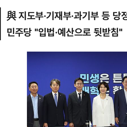
與 지도부·기재부·과기부 등 당
민주당 "입법·예산으로 뒷받침"