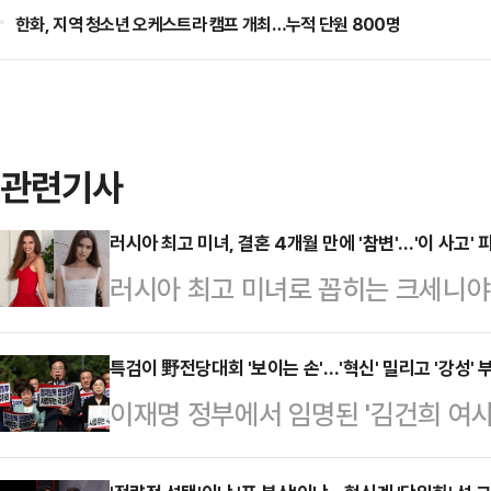
한화, 지역 청소년 오케스트라 캠프 개최…누적 단원 800명
관련기사
러시아 최고 미녀, 결혼 4개월 만에 '참변'…'이 사고'
러시아 최고 미녀로 꼽히는 크세니야
어든 야생 동물과 충돌해 치료를 받던
피플지, 뉴욕 포스트 등 외신에 따르
특검이 野전당대회 '보이는 손'…'혁신' 밀리고 '강성' 
이재명 정부에서 임명된 '김건희 여사
러시아의 한 도로를 달리던 중 갑자기
회에서 '보이지 않는 손'을 넘어 '보
는 사고를 당했다.사고 당시 크세니