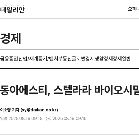
오피
경제
금융
증권
산업/재계
중기/벤처
부동산
글로벌경제
생활경제
경제일반
동아에스티, 스텔라라 바이오시밀
이소영 기자 (sy@dailian.co.kr)
입력 2025.08.19 09:15 수정 2025.08.19 09:15