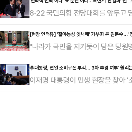
있다는 관측이 제기된다. 당권 경쟁 
'전략적 선택'이냐 '표 분산'이냐…혁신계 '단일화' 선 
은 운전을 하고 있었다. 부부는 결혼
8·22 국민의힘 전당대회를 앞두고 
도를 계속함에 따라 자연스레 혁신 
타까움을 더했다.그의 남편은 러시아
계 단일화'에 정치권의 눈길이 쏠리고
해, 강성파 후보들은 유리한 입지를 
에서 "엘크…
서 상대적 우위를 점하고 있지만, 1
[현장 인터뷰] '철야농성 엿새째' 가부좌 튼 김문수…"
면에 몰리고 있다는 시각이다.전당대
"나라가 국민을 지키듯이 당은 당원
표 가능성이 살아있기 때문이다.정치
신 논쟁, 혁신 경쟁이 벌어져야 한다
파고 들었다. 농성 첫날에 봤던 그 
로 대표되는 혁신파 후보들의 '단일화
자들의 입지와…
의힘 당대표 후보의 의지는 추상처럼 
李대통령, 연일 소비쿠폰 부각…'3차 추경 여부' 쏠리는
후보가 안 후보에 연신 손짓을 보내고
이재명 대통령이 민생 현장을 찾아 '
압수수색 영장 재집행에 대비해 가부
열해지면서 상황은 안갯속 국면에 
통시장에서 상인들을 격려하고, 수석
당대표 후보 한 명에서 과거 힘든 투
는 18일 국회에서…
비 심리 회복을 언급하며 정책 효과를
설로, 당사와 당원을 지킨다는 일념
의 행보가 3차 추가경정예산 편성으
은 결속력이 한층 단단해진 분위기였
이 쏠리고 있다.18일 정치권에 따르면
자들은 김 후보에…