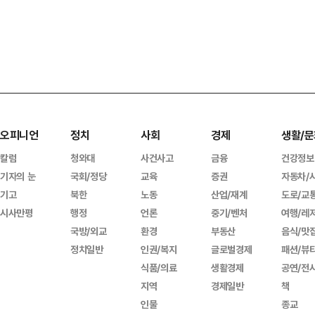
오피니언
정치
사회
경제
생활/문
칼럼
청와대
사건사고
금융
건강정보
기자의 눈
국회/정당
교육
증권
자동차/
기고
북한
노동
산업/재계
도로/교
시사만평
행정
언론
중기/벤처
여행/레
국방/외교
환경
부동산
음식/맛
정치일반
인권/복지
글로벌경제
패션/뷰
식품/의료
생활경제
공연/전
지역
경제일반
책
인물
종교