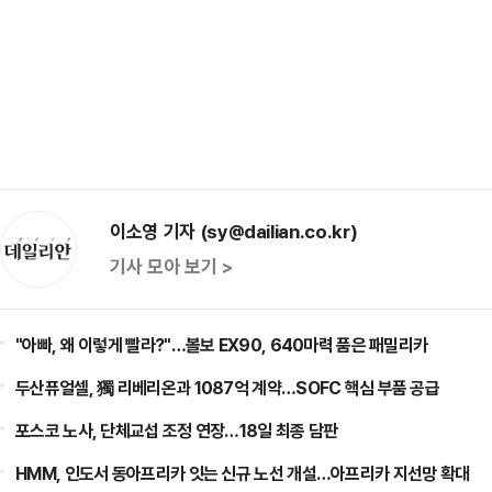
이소영 기자 (sy@dailian.co.kr)
기사 모아 보기 >
"아빠, 왜 이렇게 빨라?"…볼보 EX90, 640마력 품은 패밀리카
두산퓨얼셀, 獨 리베리온과 1087억 계약…SOFC 핵심 부품 공급
포스코 노사, 단체교섭 조정 연장…18일 최종 담판
HMM, 인도서 동아프리카 잇는 신규 노선 개설…아프리카 지선망 확대