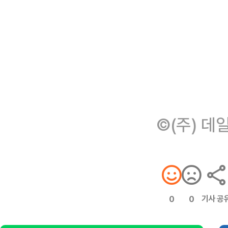
©(주) 데
기사 공
0
0