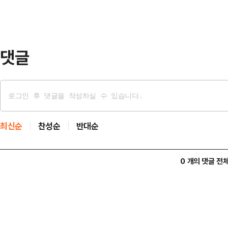
력 △배역 이미지 적합도 △돌발 상황
가해 최종 수상자를 선정했다. 그 결
혜경궁홍씨에는 …
댓글
최신순
찬성순
반대순
0 개의 댓글 전