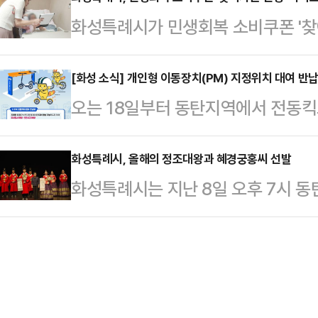
성특례시장을 비롯해 배정수 화성시의
국가유산청이 추진 중인 '국립고궁박
화성특례시가 민생회복 소비쿠폰 '찾
성지회장, 임헌영 민족문제연구소장, 
목표로, 지역 사회와 중앙 정부를 잇
활성화와 시민의 일상 회복에 속도를
기관장, 광복회원, 시민 등 약 20
점 역할을 맡게 된다…
인 등 거동이 불편하거나 오프라인·
[화성 소식] 개인형 이동장치(PM) 지정위치 대여 반
념영상 상영 △독립운동가 후손 꽃다
오는 18일부터 동탄지역에서 전동킥
폰 지원에서 소외되지 않도록 운영 중
사 △기념공연 (뮤지컬 갈라쇼 '광복
(PM) '지정위치 대여·반납제'를 
한다.시는 지난달 28일부터 지난 1
세삼창 퍼포먼스 …
제도는 기존 공유 PM업체의 '프리플로팅(
화성특례시, 올해의 정조대왕과 혜경궁홍씨 선발
765명에게 소비쿠폰을 지급했다.찾
화성특례시는 지난 8일 오후 7시 
방식에서 발생하던 불법 주·정차와 
주민이 주소지 읍면동 행정복지센터 
정조대왕·혜경궁홍씨 선발대회'를 열
다. 지정된 PM 전용 주차장에서만 
원이 해당 가구를 방문…
대왕능행차 행사 등에서 활동할 '정조
을 위해 2024년부터 PM 전용 주차
일 밝혔다.이날 선발대회에는 서류 
했으며, 지난 5월 21일 '개인형 모
명, 총 12명이 본선에 진출했다. 