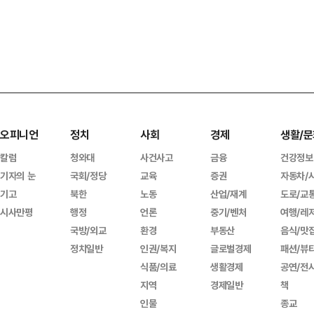
오피니언
정치
사회
경제
생활/문
칼럼
청와대
사건사고
금융
건강정보
기자의 눈
국회/정당
교육
증권
자동차/
기고
북한
노동
산업/재계
도로/교
시사만평
행정
언론
중기/벤처
여행/레
국방/외교
환경
부동산
음식/맛
정치일반
인권/복지
글로벌경제
패션/뷰
식품/의료
생활경제
공연/전
지역
경제일반
책
인물
종교