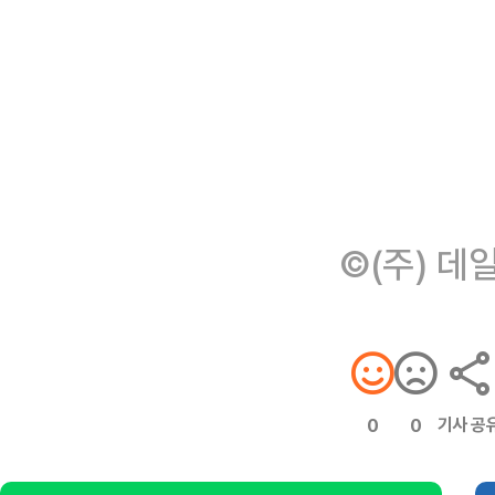
©(주) 데
기사 공
0
0