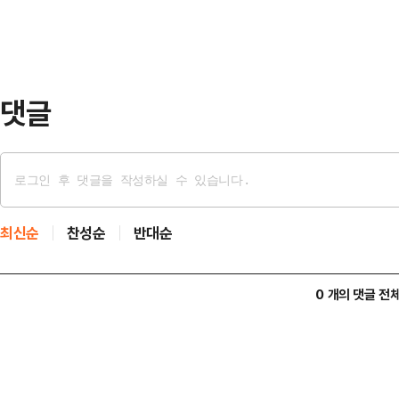
고 생각한다"고 말했다.다만 그는 이
추가 관세를 부과하겠다고 밝히면서 
부과할 것이다. 아마…
댓글
최신순
찬성순
반대순
0 개의 댓글 전