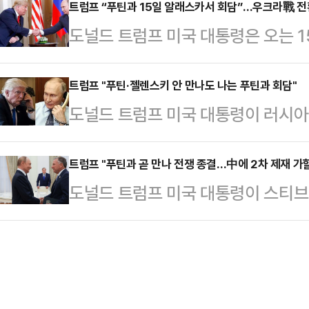
트럼프 대통령은 11일(현지시간) 
트럼프 “푸틴과 15일 알래스카서 회담”…우크라戰 전
회담을 열 것이다"고 말했다.이어 
도널드 트럼프 미국 대통령은 오는 
"나는 푸틴 대통령에게 전쟁을 끝내
어떤 결과와 마주하게 되는가'는 질문
미르 푸틴 러시아 대통령과 우크라이
대화가 될 것"이라며 "회담 뒤 즉시
푸틴 대통령이 평화를…
일 밝혔다. 이번 정상회담 개최를 계
트럼프 "푸틴·젤렌스키 안 만나도 나는 푸틴과 회담"
유럽 정상들과 전화할 것"이라고 말
도널드 트럼프 미국 대통령이 러시아
전쟁이 분수령을 맞을지 주목된다.미
크라이나 대통령과도 통화할 것이다.
없이 블라디미르 푸틴 러시아 대통
은 이날 저녁 자신 소유의 소셜미디어
아니지만, 나는 가…
따르면 트럼프 대통령은 7일(현지시
트럼프 "푸틴과 곧 만나 전쟁 종결…中에 2차 제재 가할
기다려온 푸틴 대통령과 회담이 다음
도널드 트럼프 미국 대통령이 스티
틴 대통령이 볼로디미르 젤렌스키 우
주에서 열릴 예정”이라며 “상세한 
러시아 대통령의 회담에 대해 "큰 
가'라는 질문에 "그렇지 않다"고 답
다.러시아 관영 타스통…
따르면 트럼프 대통령은 6일(현지시
를 만나고 싶어 하며 나는 우크라이나
프 특사가 푸틴 대통령과 매우 생산
할 것"이라고 강조했다.앞서 푸틴 대
은 곧 만날 가능성이 크다"며 "우리
자이드 알나하얀 대통령과 …