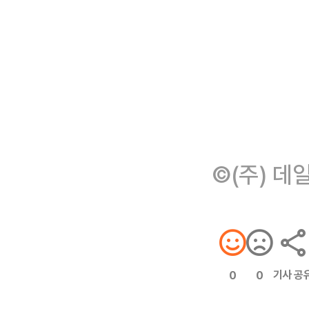
©(주) 데
기사 공
0
0