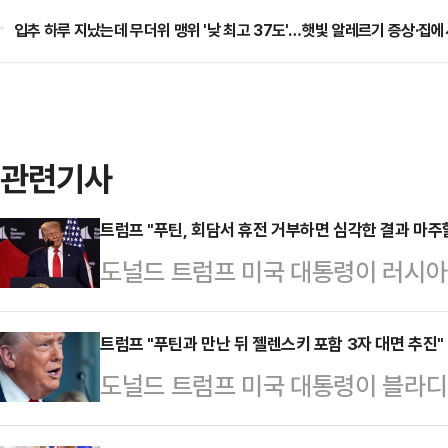
입추 하루 지났는데 무더위 맹위 '낮 최고 37도'…햇빛 알레르기 증상·집에
관련기사
트럼프 "푸틴, 회담서 휴전 거부하면 심각한 결과 마주할
도널드 트럼프 미국 대통령이 러시아
를 치를 것이라고 경고했다.로이터통
지시간) 워싱턴DC 백악관에서 기자
트럼프 "푸틴과 만난 뒤 젤렌스키 포함 3자 대면 추진"
도널드 트럼프 미국 대통령이 블라디
되면 우리는 빠르게 두 번째 회담을 
·러시아·우크라이나 3자 정상회담을
고싶다. 푸틴 대통령과 볼로디미르