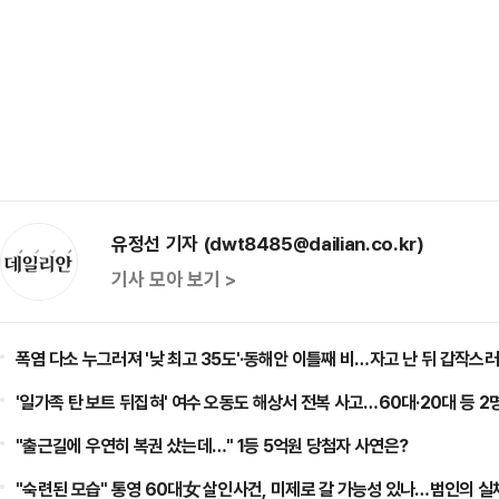
유정선 기자 (dwt8485@dailian.co.kr)
기사 모아 보기 >
폭염 다소 누그러져 '낮 최고 35도'·동해안 이틀째 비…자고 난 뒤 갑작스러
'일가족 탄 보트 뒤집혀' 여수 오동도 해상서 전복 사고…60대·20대 등 2
"출근길에 우연히 복권 샀는데…" 1등 5억원 당첨자 사연은?
"숙련된 모습" 통영 60대女 살인사건, 미제로 갈 가능성 있나…범인의 실