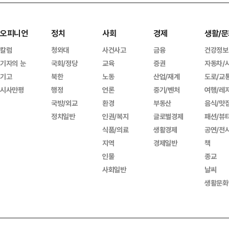
오피니언
정치
사회
경제
생활/문
칼럼
청와대
사건사고
금융
건강정보
기자의 눈
국회/정당
교육
증권
자동차/
기고
북한
노동
산업/재계
도로/교
시사만평
행정
언론
중기/벤처
여행/레
국방/외교
환경
부동산
음식/맛
정치일반
인권/복지
글로벌경제
패션/뷰
식품/의료
생활경제
공연/전
지역
경제일반
책
인물
종교
사회일반
날씨
생활문화