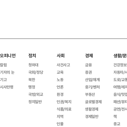
오피니언
정치
사회
경제
생활/문
칼럼
청와대
사건사고
금융
건강정보
기자의 눈
국회/정당
교육
증권
자동차/
기고
북한
노동
산업/재계
도로/교
시사만평
행정
언론
중기/벤처
여행/레
국방/외교
환경
부동산
음식/맛
정치일반
인권/복지
글로벌경제
패션/뷰
식품/의료
생활경제
공연/전
지역
경제일반
책
인물
종교