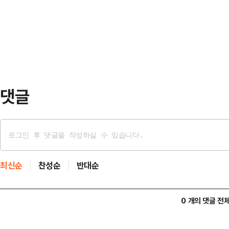
구광역시 군위군 군위댐에 설비용량 3
권 내에서 부산시장 후보로 거론되는
모 수상태양광 설치를 추진 중이다. 
호·최인호 전…
으나, 올해 현재 공정률 약 85% 
2018년 사업 당시 전기사업 허가(
2021년 2월 공…
댓글
최신순
찬성순
반대순
0 개의 댓글 전