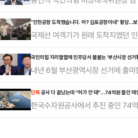
유됐다.올라온 사진을 보면 해당 제
중기 특별검사팀을 향해 "500만 
S925 화이트골드도금'이라는 상품명
검열이며, 이건 수사가 아니라 폭력
"인천공항 도착했습니다. 어? 김포공항이네" 황당...
매되고 있다. 심지어 무료배송이다.
국제선 여객기가 원래 도착지였던 
14일 여의도 중앙당사에서 열린 비
않아 논란을 의식해 삭제된 것으로 
당한 일이 벌어졌다.14일 연합뉴스에
요구는 국민의힘을 통째로 특검에 넘
아펠의 '스노우 플레이크…
룸푸르에서 출발해 오후 7시50분쯤
국민의힘 지리멸렬에 민주당서 불붙는 '부산시장 선거
한 부당한 영장집행에 협조할 수 없다
내년 6월 부산광역시장 선거에 출마
아 D7 506편이 국내 상공을 선회하
대낮에 제1야당 중앙당사에 쳐들어와
윤곽이 잡혀가면서, 더불어민주당 
륙한 곳은 인천공항이 아닌 김포공항
고 요구했다"며 "500만명이면…
분위기다.부산은 민주당에 '험지'로 
단독
공사 다 끝났는데 “허가 안 돼”…74억원 들인 태양
"인천공항에 도착했습니다"라고 알렸
한국수자원공사에서 추진 중인 74억
집권 1년 만에 치러져 '여당 프리미엄'
은 연합뉴스에 "어떤 승객이 김포공
고 좌초할 위기다. 85% 넘는 공정
사태 및 윤석열 전 대통령 탄핵 후 
객들에게 되물었다"며 "승무원…
치단체는 관련 허가를 내주지 않고 
의힘 상황과 맞물려 "이번에는 해볼