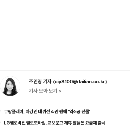
조인영 기자 (ciy8100@dailian.co.kr)
기사 모아 보기 >
쿠팡플레이, 이강인 데뷔전 직관 팬에 '역조공 선물'
LG헬로비전 헬로모바일, 교보문고 제휴 알뜰폰 요금제 출시