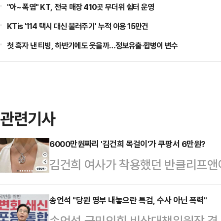
"아~ 폭염" KT, 전국 매장 410곳 무더위 쉼터 운영
KTis '114 택시 대신 불러주기' 누적 이용 15만건
첫 흑자 낸 티빙, 하반기에도 웃을까…정보유출·합병이 변수
관련기사
6000만원짜리 '김건희 목걸이'가 쿠팡서 6만원?
김건희 여사가 착용했던 반클리프앤
팡에서 저렴한 가격에 판매돼 화제다.
'김건희 목걸이 세일' 등의 문구로 
송언석 "당원 명부 내놓으란 특검, 수사 아닌 폭력"
송언석 국민의힘 비상대책위원장 겸