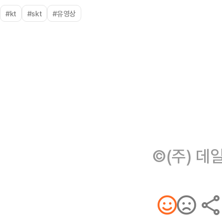
#kt
#skt
#유영상
©(주) 데