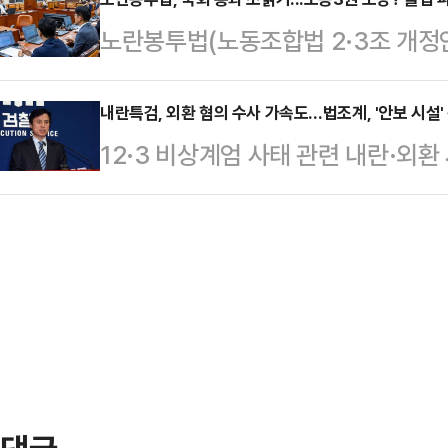
는 국무위원들에 대한 특검팀 수사가
한다고 지적했다. 전문가들은 특히,
노란봉투법(노동조합법 2·3조 개정
성립 여부를 집중적으로 수사할 것으
민들의 인권 침해 문제도 발생할 수 
를 통과할 것으로 보이는 가운데 노
전 법무부 장관과 한덕수 전 총리 등
은 내용을 포함한 '수사…
지고 있다.노동 3권(단결권, 단체교
내란특검, 외환 혐의 수사 가속도…법조계, '안보 시설
엄을 주도적으로 행했는지 여부 파악
12·3 비상계엄 사태 관련 내란·외
다는 평가도 나오지만 불법 쟁의 행
계에 따르면 서울중앙지법 정재욱 영
(특검)팀이 주요 수사 대상 중 하나
기업보다는 노조의 입김이 더욱 세질 
의 구속 전 피의자…
주한미군과 우리 공군이 함께 사용하
관계 및 향후 이뤄질 법적 공방에 적
수색하는 등 국가 안보와 관련한 사
다.29일 법조계와 정치권에 따르면
계 내부에서도 우려가 나온다.29일 
전체회의를 통과해 이르…
일 오산 공군기지 내 레이더 시설을
하고 있는 오산 공군기지 레이더시설
10월 평양 무인기…