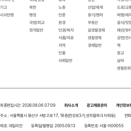
기고
북한
노동
산업/재계
도로/교
시사만평
행정
언론
중기/벤처
여행/레
국방/외교
환경
부동산
음식/맛
정치일반
인권/복지
글로벌경제
패션/뷰
식품/의료
생활경제
공연/전
지역
경제일반
책
인물
종교
사회일반
날씨
생활문화
최종편집시간: 2026.08.06 07:09
회사소개
광고제휴문의
개인정보
주소 : 서울특별시 용산구 서빙고로 17, 18층(한강로3가,센트럴파크 타워동)
전화 
제호: 데일리안
등록일/발행일: 2005.09.13
등록번호: 서울 아00055