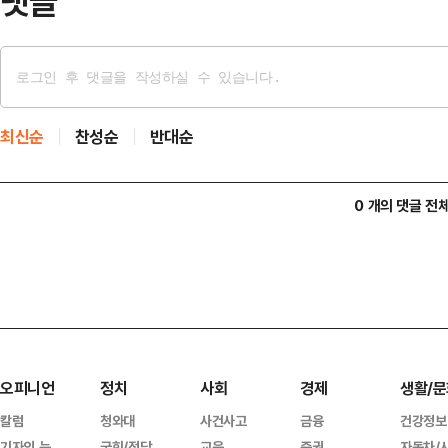
댓글
최신순
찬성순
반대순
0 개의 댓글 전
오피니언
정치
사회
경제
생활/문
칼럼
청와대
사건사고
금융
건강정보
기자의 눈
국회/정당
교육
증권
자동차/