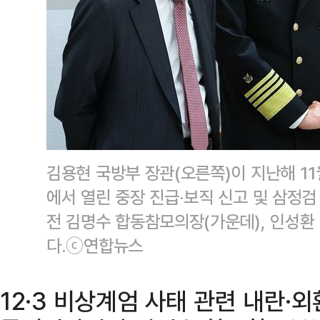
김용현 국방부 장관(오른쪽)이 지난해 11
에서 열린 중장 진급·보직 신고 및 삼정검
전 김명수 합동참모의장(가운데), 인성환
다.ⓒ연합뉴스
12·3 비상계엄 사태 관련 내란·