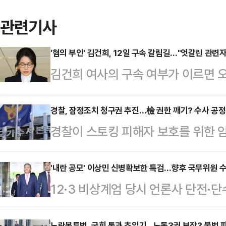
관련기사
'혐의 부인' 김건희, 12일 구속 갈림길…"엇갈린 관련자
김건희 여사의 구속 여부가 이르면 오
우 헌정사상 초유의 전직 대통령 부
에선 김 여사가 조사 과정에서 범행
경찰, 잠정조치 청구권 추진…檢 권한 깨기? 수사 공정
경찰이 스토킹 피해자 보호를 위한 
고, 현재 받고 있는 혐의들이 어느 
법원에 청구하고, 경제·금융범죄 수
가능성이 낮지 않다고 내다봤다. 전
집중된 기존 수사구조를 개편하고 
'내란 공모' 이상민 신병확보한 특검…향후 국무위원 수
진술과 관련하여 김 여사의 영향력이
12·3 비상계엄 당시 언론사 단전·
이다.법조계에선 가해자 및 범죄자에
라고 강조했다.8일 법조계에 따르면
행정안전부 장관이 1일 구속됐다. 법
경찰 권한의 지나친 비대화로 이어질
사는 오는 12일 …
노란봉투법, 국회 통과 초읽기...노동3권 보장? 불법 