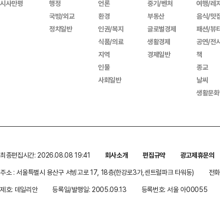
시사만평
행정
언론
중기/벤처
여행/레
국방/외교
환경
부동산
음식/맛
정치일반
인권/복지
글로벌경제
패션/뷰
식품/의료
생활경제
공연/전
지역
경제일반
책
인물
종교
사회일반
날씨
생활문화
최종편집시간: 2026.08.08 19:41
회사소개
편집규약
광고제휴문의
주소 : 서울특별시 용산구 서빙고로 17, 18층(한강로3가,센트럴파크 타워동)
전화 
제호: 데일리안
등록일/발행일: 2005.09.13
등록번호: 서울 아00055