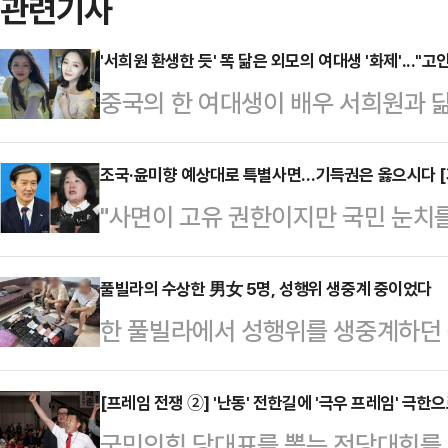
관련기사
'서희원 환생한 듯' 똑 닮은 외모의 여대생 '화제'..."
중국의 한 여대생이 배우 서희원과 닮
지시간) 홍콩 사우스차이나모닝포스트
재학 중인 24세 '이구비구'라는 여
조국·윤미향 예상대로 특별사면…기득권은 옳으시다 [
"사면이 고유 권한이지만 국민 눈치
고 전했다.서희원은 춘절을 맞아 가
다."최근 한 야권 인사가 라디오 
인한 급성 폐렴으로 지난 2월 2일 
작성한 올해 광복절 특별사면 명단을
풀빌라의 수상한 男女 5명, 성행위 생중계 중이었다
현재 대만 진바오산(금보산) 추모공
한 풀빌라에서 성행위를 생중계하던 
하면서 한 말이다.사면권이 대통령의 
SNS에 여행 사진을 게재했다. 긴 생
체포됐다.지난 7일(현지시간) 태국 
다면 조국·윤미향·최강욱·윤건영 전 의
얼굴형이 …
국 이민청은 6일 경찰이 파타야의 한
[프레임 전쟁 ②] '난동' 전한길에 '극우 프레임' 극
정경심 전 교수 등 논란이 되는 인물
국민의힘 당대표를 뽑는 전당대회를 
오스 여성 2명을 체포했다고 밝혔다