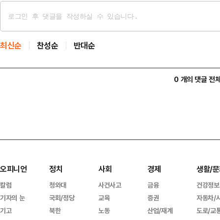
최신순
찬성순
반대순
0 개의 댓글 전
오피니언
정치
사회
경제
생활/문
칼럼
청와대
사건사고
금융
건강정보
기자의 눈
국회/정당
교육
증권
자동차/
기고
북한
노동
산업/재계
도로/교