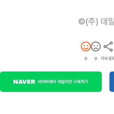
©(주) 데
기사 공
0
0
네이버에서 데일리안 구독하기