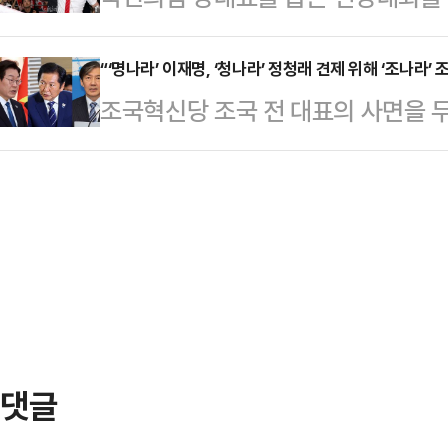
이다.결론적으로 나열한 인물을 포함
유튜버 전한길 씨가 등장하며 얼룩졌
추적한 후 현장을 덮쳐 라이브 방송
대상으로 확정됐다…
이른바 '윤 어게인'의 대표주자 전 
“‘명나라’ 이재명, ‘청나라’ 정청래 견제 위해 ‘조나라’
인용품, 콘돔, 카메라, 휴대전화 및
조국혁신당 조국 전 대표의 사면을 
임'만 강화됐다는 지적이 나온다.국
중국 온라인 플랫폼을 통해 방송을 
려는 전략적 의도가 숨어 있는 정무적
연설회를 하루 앞둔 11일 '배신자' 
면 출연자들에게 …
송으로 진행한 데일리안TV의 정치 시
를 밟기로 했다. 이르면 오는 14일 
수 국민의힘 전 대변인은 “조국 전 
회에 참석하는 것도 허용하지 않을 
선을 그으며 그 이유로 국민 감정선의
출과 윤리위 출…
세 가지를 국민들의 ‘역린’으로 꼽으
기에 사면 대상이 되기 어렵다”고 강
회피로 국…
댓글