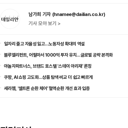
남가희 기자 (hnamee@dailian.co.kr)
기사 모아 보기 >
일자리 줄고 자율성 잃고…노동자성 확대의 역설
블루엘리펀트, 어펄마서 1000억 투자 유치…글로벌 공략 본격화
야놀자파트너스, 브랜드 호스텔 '스테이 아리재' 론칭
쿠팡, AI 쇼핑 고도화…상품 탐색·비교 더 쉽고 빠르게
세라젬, '셀트론 순환 체어' 혈액순환 개선 효과 입증