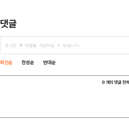
편이 흉기로 위협해 거실에 있던 양
한 우발적…
댓글
최신순
찬성순
반대순
0 개의 댓글 전