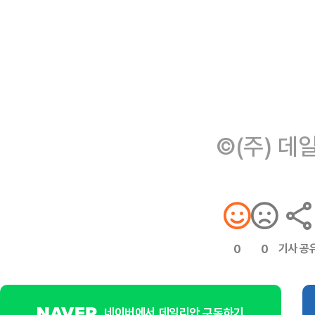
©(주) 데
기사 공
0
0
네이버에서 데일리안 구독하기