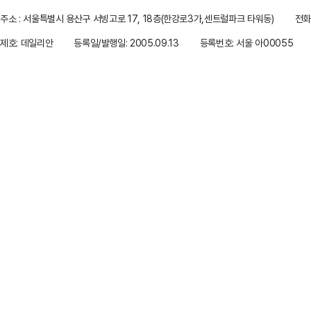
주소 : 서울특별시 용산구 서빙고로 17, 18층(한강로3가,센트럴파크 타워동)
전화 
제호: 데일리안
등록일/발행일: 2005.09.13
등록번호: 서울 아00055