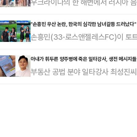
우크라이나의 한 해변에서 러시아 
택에서 잠을 자고 있던 30대 남편 
리티켄의 미술 평론가 마티아스 크리
들이 난투극을 벌였다. 러시아 침공
를 받는다.B씨는 밖으로 도망쳐 나와
라고 지적했다.성직자 …
시아 음악 재생을 엄격하게 금지하고 
"손흥민 우산 논란, 한국의 심각한 남녀갈등 드러났다"
것으로 전해졌다.신고를 받고 출동한
손흥민(33·로스앤젤레스FC)이 토트
에 따르면 이날 우크라이나 흑해 연
A씨는 범행 전에 남편, 지인과 함께
을 계기로 '우산 비매너' 논란에 휩싸
난투극을 벌였다.당시 상황이 담긴 
경찰에…
등)에 주목했다.NYT는 7일(현지시
아내가 휘두른 양주병에 죽은 일타강사, 생전 메시지들 
나오자 피서객들 사이에서 갑자기 말
부동산 공법 분야 일타강사 최성진씨
우산을 들어줘야 했던 걸까'라는 제
림의 여성 두 명이 머리채를 움켜쥐는
가운데 그가 생전에 아내에게 보낸 메
진 이른바 '손흥민 우산 논란'과 그 
진다. 이들을 말리는 사이…
일 SBS '그것이 알고 싶다'는 최
이번 논란은 지난 3일 서울월드컵경
의 실상을 공개했다.최성진씨는 지난 
선경기를 마친 손흥민이 빗속에서 인
친 채 병원으로 이송됐으나 11시간 
터뷰 모습과…
혐의로 체포됐다.윤씨는 경찰 조사에서