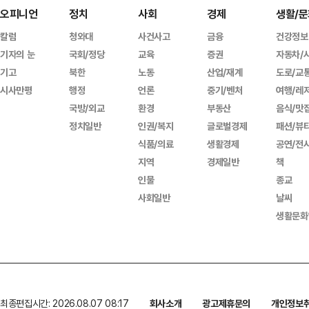
오피니언
정치
사회
경제
생활/문
칼럼
청와대
사건사고
금융
건강정보
기자의 눈
국회/정당
교육
증권
자동차/
기고
북한
노동
산업/재계
도로/교
시사만평
행정
언론
중기/벤처
여행/레
국방/외교
환경
부동산
음식/맛
정치일반
인권/복지
글로벌경제
패션/뷰
식품/의료
생활경제
공연/전
지역
경제일반
책
인물
종교
사회일반
날씨
생활문화
최종편집시간: 2026.08.07 08:17
회사소개
광고제휴문의
개인정보