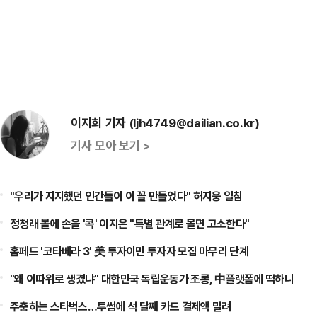
이지희 기자 (ljh4749@dailian.co.kr)
기사 모아 보기 >
"우리가 지지했던 인간들이 이 꼴 만들었다" 허지웅 일침
정청래 볼에 손을 '콕' 이지은 "특별 관계로 몰면 고소한다"
홈페드 '코타베라 3' 美 투자이민 투자자 모집 마무리 단계
"왜 이따위로 생겼냐" 대한민국 독립운동가 조롱, 中플랫폼에 떡하니
주춤하는 스타벅스…투썸에 석 달째 카드 결제액 밀려