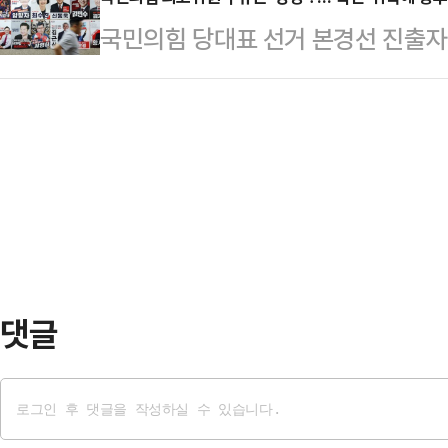
다고 7일 밝혔다.군 당국은 지난달 
다. 새 정부가 부동산 시장 안정을 
국민의힘 당대표 선거 본경선 진출자 4
인원을 발견한 뒤 10여시간에 걸쳐
엇갈리는 대목이다.8일 포스코이앤
신'의 2대2 대결 구도로 정리됐다.
다음 날인 31일 오전 4시께 군 당
는 극도로 위축된 모양새…
졌다. 남아있는 최고위원 후보들은 대
구조 지점의 수심은 11m였고, 간조
계열로 분류된다. 문제는 선출될 당대
알려졌다.군 소식통에 따르면 해당 
다. 국민의힘이 과거 최고위원 대거
해상에서 스…
부상하는 분위기다.7일 국민의힘 
서 브리핑을 열어 본경선 진출자를 
△안철수 의원 △…
댓글