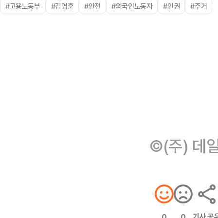
#고용노동부
#김영훈
#안전
#외국인노동자
#인권
#주거
©(주) 데
기사 공
0
0