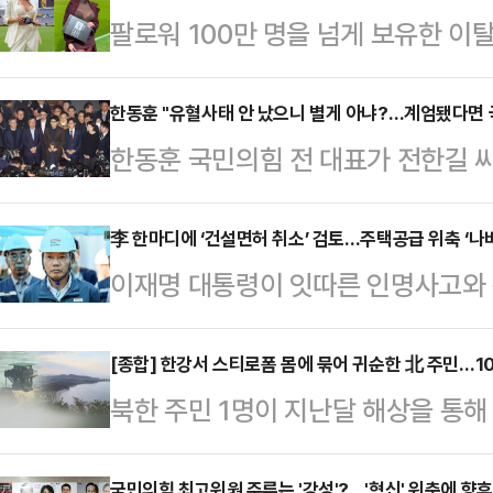
팔로워 100만 명을 넘게 보유한 
나의 과한 노출 의상이 화제의 중심에
에 따르면 엘레오노라 인카르도나는 
한동훈 "유혈사태 안 났으니 별게 아냐?…계엄됐다면 
한동훈 국민의힘 전 대표가 전한길 
스타디움에서 열린 PSG와 바이에른
대통령의 12·3 비상계엄 선포로 인
착용했다.공개된 사진에 따르면 인
다고 발언한 김문수 당대표 후보의 
李 한마디에 ‘건설면허 취소’ 검토…주택공급 위축 ‘나
트와 브라톱 차림(사진 왼쪽)으로 중
이재명 대통령이 잇따른 인명사고와 
모 국민저항으로 정권은 전복되고 국
셜미디어(SNS)에 공유돼 화제를 모
검토를 지시하자 건설업계가 당혹감을
침을 가했다.한동훈 전 대표는 7일 
태의 상의 차림은 과하…
라는 취지에는 공감하지만 그 결과가
[종합] 한강서 스티로폼 몸에 묶어 귀순한 北 주민…1
안 난 것'이지, '유혈사태가 안 났으니
북한 주민 1명이 지난달 해상을 통
기다.특히 대통령의 ‘일벌백계’ 방
다"라고 강조했다. 한 전 대표는 지
참모본부는 지난달 31일 북한 주민 
되자 업계에서는 “이런 식이면 누가
국회 본회…
국민의힘 최고위원 주류는 '강성'?…'혁신' 위축에 향