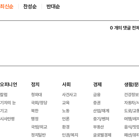
최신순
찬성순
반대순
0 개의 댓글 전
오피니언
정치
사회
경제
생활/문
칼럼
청와대
사건사고
금융
건강정보
기자의 눈
국회/정당
교육
증권
자동차/
기고
북한
노동
산업/재계
도로/교
시사만평
행정
언론
중기/벤처
여행/레
국방/외교
환경
부동산
음식/맛
정치일반
인권/복지
글로벌경제
패션/뷰