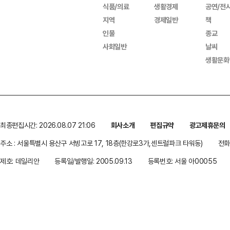
식품/의료
생활경제
공연/전
지역
경제일반
책
인물
종교
사회일반
날씨
생활문화
최종편집시간: 2026.08.07 21:06
회사소개
편집규약
광고제휴문의
주소 : 서울특별시 용산구 서빙고로 17, 18층(한강로3가,센트럴파크 타워동)
전화 
제호: 데일리안
등록일/발행일: 2005.09.13
등록번호: 서울 아00055