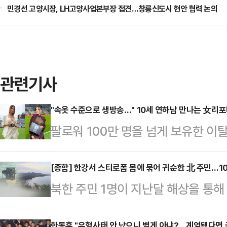
민경선 고양시장, LH고양사업본부장 접견…창릉신도시 현안 협력 논의
관련기사
"속옷 수준으로 생방송…" 10세 연하남 만나는 女리
팔로워 100만 명을 넘게 보유한 
나의 과한 노출 의상이 화제의 중심에
에 따르면 엘레오노라 인카르도나는 
[종합] 한강서 스티로폼 몸에 묶어 귀순한 北 주민…1
북한 주민 1명이 지난달 해상을 통
스타디움에서 열린 PSG와 바이에른
참모본부는 지난달 31일 북한 주민 
착용했다.공개된 사진에 따르면 인
한동훈 "유혈사태 안 났으니 별게 아냐?…계엄됐다면 