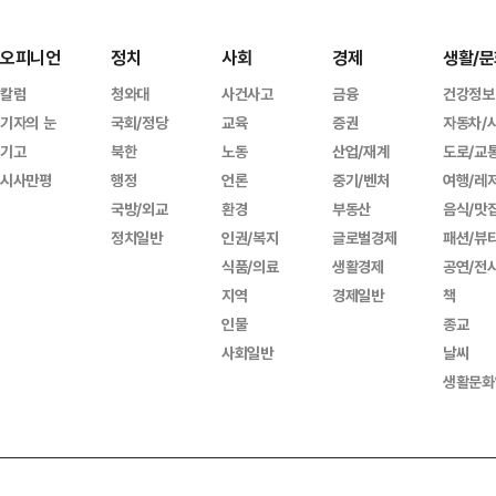
오피니언
정치
사회
경제
생활/문
칼럼
청와대
사건사고
금융
건강정보
기자의 눈
국회/정당
교육
증권
자동차/
기고
북한
노동
산업/재계
도로/교
시사만평
행정
언론
중기/벤처
여행/레
국방/외교
환경
부동산
음식/맛
정치일반
인권/복지
글로벌경제
패션/뷰
식품/의료
생활경제
공연/전
지역
경제일반
책
인물
종교
사회일반
날씨
생활문화