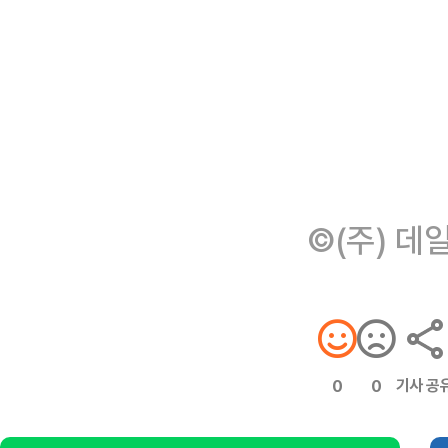
©(주) 데
기사 공
0
0