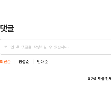
이같이 결정했다.사면권은 대통령 고
부 장관이 이재명 대통령에게 보고하고
종 확정된다.조국 전 대표…
댓글
최신순
찬성순
반대순
0 개의 댓글 전