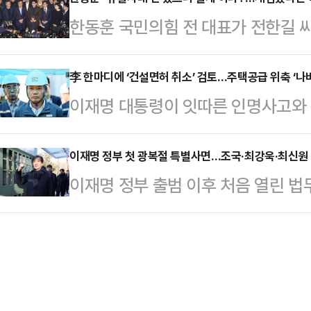
다고 7일 밝혔다.군 당국은 지난달 
트와 브라톱 차림(사진 왼쪽)으로 중
한동훈 국민의힘 전 대표가 전한길 
인원을 발견한 뒤 10여시간에 걸쳐
셜미디어(SNS)에 공유돼 화제를 모
대통령의 12·3 비상계엄 선포로 인
다음 날인 31일 오전 4시께 군 당
태의 상의 차림은 과하…
다고 발언한 김문수 당대표 후보의 
李 한마디에 ‘건설면허 취소’ 검토…주택공급 위축 ‘나
구조 지점의 수심은 11m였고, 간조
이재명 대통령이 잇따른 인명사고와 
모 국민저항으로 정권은 전복되고 국
알려졌다.군 소식통에 따르면 해당 
검토를 지시하자 건설업계가 당혹감을
침을 가했다.한동훈 전 대표는 7일 
해상에서 스…
라는 취지에는 공감하지만 그 결과가
이재명 정부 첫 광복절 특별사면…조국·최강욱·최신원 
안 난 것'이지, '유혈사태가 안 났으니
이재명 정부 출범 이후 처음 열린 
기다.특히 대통령의 ‘일벌백계’ 방
다"라고 강조했다. 한 전 대표는 지
사면 명단에 조국 조국혁신당 전 대표
되자 업계에서는 “이런 식이면 누가
국회 본회…
연 전 서울시 교육감이 포함된 것으
다. 새 정부가 부동산 시장 안정을 
SK네트웍스 회장이 사면 대상에 포
엇갈리는 대목이다.8일 포스코이앤
원회는 법무부 과천청사에서 회의를 
는 극도로 위축된 모양새…