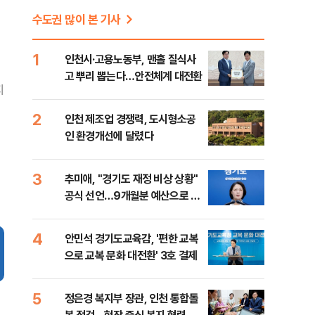
수도권 많이 본 기사
1
인천시·고용노동부, 맨홀 질식사
고 뿌리 뽑는다…안전체계 대전환
지
2
인천 제조업 경쟁력, 도시형소공
인 환경개선에 달렸다
3
추미애, "경기도 재정 비상 상황"
공식 선언…9개월분 예산으로 민
생사업 중단
4
안민석 경기도교육감, '편한 교복
으로 교복 문화 대전환' 3호 결제
5
정은경 복지부 장관, 인천 통합돌