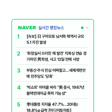
실시간 랭킹뉴스
1
6
[속보] 日 구마모토 남서쪽 해역서 규모
삼전닉스
5.1 지진 발생
금 1조원
2
7
'화장실서 쓰러진 채 발견' 킥복싱 연습 경
李대통령 
기하던 男학생, 사고 12일 만에 사망
음날 이어
3
8
부동산·주식 민심 어찌할고…세제개편안
검찰청에 
에 민주당도 '당혹'
처리하나요
4
9
'빅쇼트' 마이클 버리 "美 증시, 1987년
​"정청래
블랙먼데이급 폭락 가능성"
내부서 나
5
10
李대통령 지지율 47.7%…20대는
2030은
18.8%p 급락 [미디어토마토]
줄 알았나