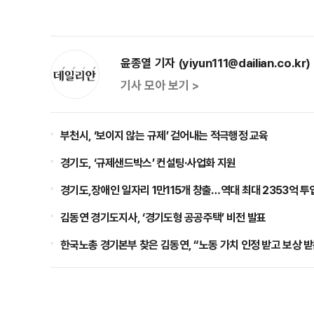
윤종열 기자 (yiyun111@dailian.co.kr)
기사 모아 보기 >
부천시, ‘보이지 않는 규제’ 걷어내는 적극행정 교육
경기도, ‘규제샌드박스’ 컨설팅·사업화 지원
경기도,장애인 일자리 1만115개 창출…역대 최대 2353억 투
김동연 경기도지사, ‘경기도형 공공주택’ 비전 발표
한국노총 경기본부 찾은 김동연, “노동 가치 인정 받고 보상 받