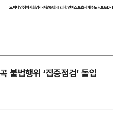
오피니언
정치
사회
경제
생활/문화
IT/과학
연예
스포츠
세계
수도권
포토
D-
곡 불법행위 ‘집중점검’ 돌입