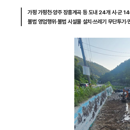
가평 가평천·양주 장흥계곡 등 도내 24개 시·군 1
불법 영업행위·불법 시설물 설치·쓰레기 무단투기·