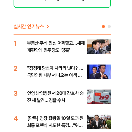
리 헬스]
실시간 인기뉴스
1
6
부동산·주식 민심 어찌할고…세제
긴 
개편안에 민주당도 '당혹'
체 
2
7
​"정청래 당선이 차라리 낫다?"…
경산
국민의힘 내부서 나오는 이색 셈
표 
법
3
8
안양 난임병원서 20대 간호사 숨
[코
진 채 발견…경찰 수사
역설
계
4
9
[단독] 영장 집행일 10일 도과 원
[속
희룡 포렌식 시도한 특검…"위법
27