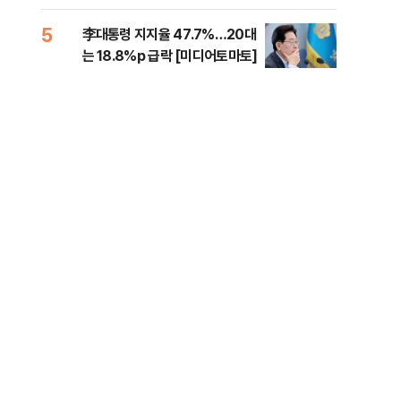
증거 수집" 지적
5
10
李대통령 지지율 47.7%…20대
퇴직
는 18.8%p 급락 [미디어토마토]
터?
준비 