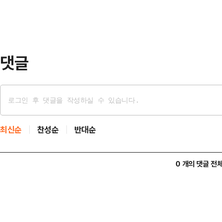
도시공사 시행) △포천 통합공공임대
천도시공사 시행) △광명학온(S1, 
택 123호(경기주택도시공사 시…
댓글
최신순
찬성순
반대순
0 개의 댓글 전