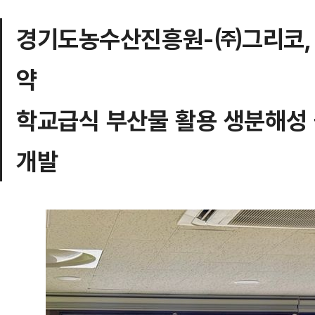
경기도농수산진흥원-㈜그리코, 
약
학교급식 부산물 활용 생분해성 
개발