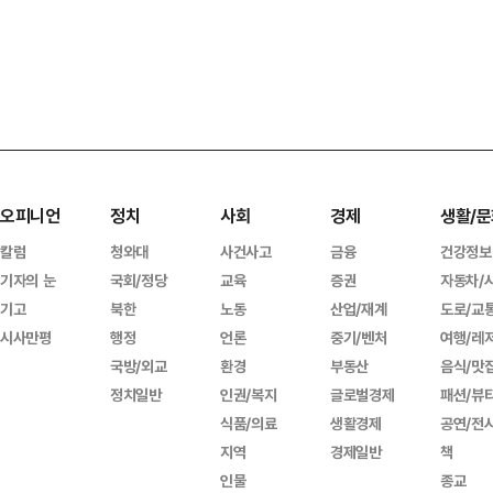
오피니언
정치
사회
경제
생활/문
칼럼
청와대
사건사고
금융
건강정보
기자의 눈
국회/정당
교육
증권
자동차/
기고
북한
노동
산업/재계
도로/교
시사만평
행정
언론
중기/벤처
여행/레
국방/외교
환경
부동산
음식/맛
정치일반
인권/복지
글로벌경제
패션/뷰
식품/의료
생활경제
공연/전
지역
경제일반
책
인물
종교