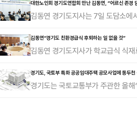
고 8일 밝혔다.이는 체불 접수 규모(
대한노인회 경기도연합회 만난 김동연, “어르신 존경 
김동연 경기도지사는 7일 도담소에
해 같은 기간(2024년 1월~7월) 대
등 37명의 회장단을 만나 ‘어르신들
40건 증가(18→58건)한 수치로, 
해 소통했다.김 지사는 “올 여름 몹
김동연“경기도 친환경급식 후퇴하는 일 없을 것”
소가 늘어난 것이 주된 원인이라고 설
김동연 경기도지사가 학교급식 식재
무더위쉼터, 취약계층 냉방비 212
모는 각각 33억4400만원, 10억9
청과 시민사회단체 공동대책위원회의 
도 혜택을 보실 수 있지 않을까 싶다”
태희 교육감에 전화를 걸어 경기도는
경기도, 국토부 특화 공공임대주택 공모사업에 동두천 
드린 것들 잘 실천에 옮기고 있다.
경기도는 국토교통부가 주관한 올해
을 분명히 밝혔으며, 학교급식 식재료
저희가 최우수상을 받았고, 광역 최초
천과 포천의 지역제안형 특화주택 2
다. 공동대책위원회와 함께 하겠다는 
600명 정도…
2개 사업이 선정됐다고 7일 밝혔다.
경기도교육청 앞에서 열린 ‘경기도
화와 근로자의 정주 여건 개선에 기
침’ 규탄대회에 함께 해 공동대책위
은 △동두천 통합공공임대 지역제안
지사는 이후 공동대책위와 도청…