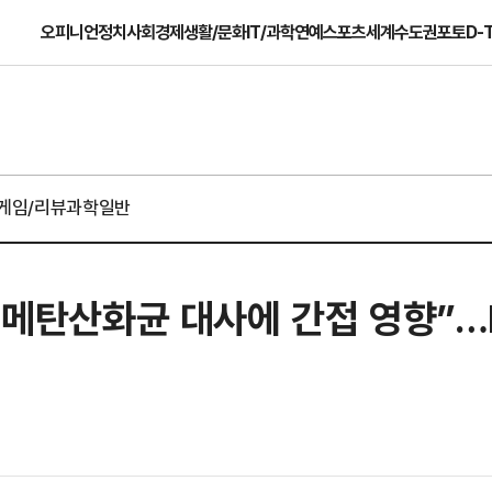
오피니언
정치
사회
경제
생활/문화
IT/과학
연예
스포츠
세계
수도권
포토
D-
게임/리뷰
과학일반
이 메탄산화균 대사에 간접 영향”…