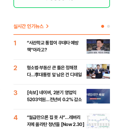
실시간 인기뉴스
1
6
“사관학교 통합이 쿠데타 예방
"삼
책”이라고?
中창
의
2
7
형소법·부동산 큰 틀은 정해졌
美 
다…李대통령 앞 남은 건 디테일
은 
3
8
[속보] 네이버, 2분기 영업익
"오
5203억원…전년비 0.2% 감소
과정
세제
4
9
“월급만으론 집 못 사”…레버리
미일
지에 올라탄 청년들 [Now 2.30]
로 