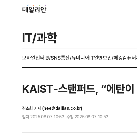
IT/과학
모바일
인터넷/SNS
통신/뉴미디어
IT일반
보안/해킹
컴퓨터
KAIST-스탠퍼드, “에탄
김소희 기자 (hee@dailian.co.kr)
입력 2025.08.07 10:53 수정 2025.08.07 10:53