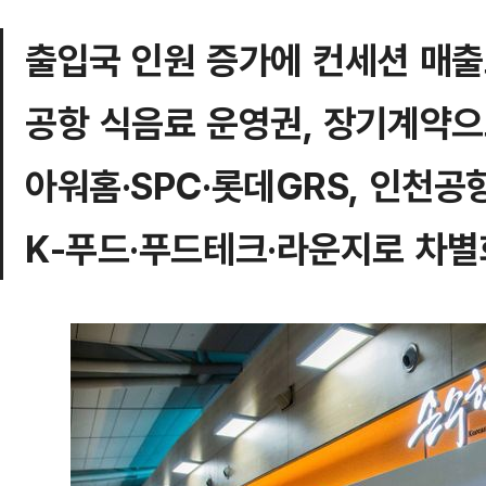
출입국 인원 증가에 컨세션 매출도
공항 식음료 운영권, 장기계약으
아워홈·SPC·롯데GRS, 인천공
K-푸드·푸드테크·라운지로 차