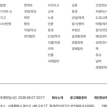
칼럼
청와대
사건사고
금융
건강정보
기자의 눈
국회/정당
교육
증권
자동차/
기고
북한
노동
산업/재계
도로/교
시사만평
행정
언론
중기/벤처
여행/레
국방/외교
환경
부동산
음식/맛
정치일반
인권/복지
글로벌경제
패션/뷰
식품/의료
생활경제
공연/전
지역
경제일반
책
인물
종교
사회일반
날씨
생활문화
최종편집시간: 2026.08.07 00:17
회사소개
광고제휴문의
개인정보
주소 : 서울특별시 용산구 서빙고로 17, 18층(한강로3가,센트럴파크 타워동)
전화 