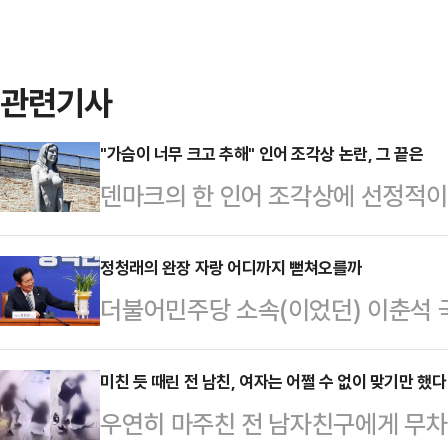
관련기사
"가슴이 너무 크고 추해" 인어 조각상 논란, 그 끝은
덴마크의 한 인어 조각상에 선정적
다.4일(현지시간) 영국 가디언에 
근 '드라고르 요새' 앞에 설치된 '큰
정청래의 완장 자랑 어디까지 뻗쳐오를까
더불어민주당 소속(이었던) 이춘석 
인 요새와 어울리지 않는다는 이유를
4일 국회 본회의 중 차명으로 주식 
는 이 조각상은 코펜하겐 해변의 바
장에서, 잘못 들고 들어간 보좌관 차
미친 듯 때린 전 남친, 여자는 어쩔 수 없이 맞기만 했다
는 달리 가슴 부분이 강조돼 있어 
우연히 마주친 전 남자친구에게 무차
것일 뿐, 거래는 하지 않았다고 주장
리티켄의 미술 평론가 마티아스 크리