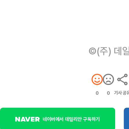
©(주) 데
기사 공
0
0
네이버에서 데일리안 구독하기