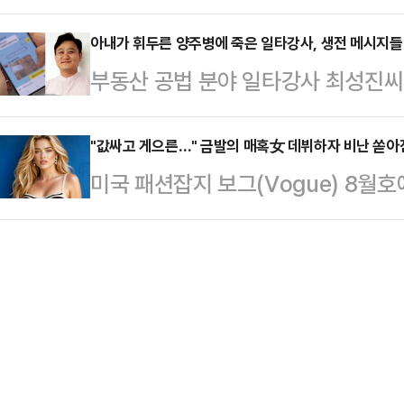
이유에 대해 밝혔다.20대 여성 A씨
해 갈 수 있는 일이 아니었다. 결국
라고 지적했다.성직자 …
서 전 남자친구 B씨(30대)에게 폭
아내가 휘두른 양주병에 죽은 일타강사, 생전 메시지들 
원장 직 사임서를 제출했다.법사위원
부동산 공법 분야 일타강사 최성진씨
긴 폐쇄회로(CC)TV 영상을 소셜미
송법 개정안 본회의 처리 저지를 위
가운데 그가 생전에 아내에게 보낸 메
씨와 마주 보고 대화하던 B씨가 돌연
다. 야당이 ‘…
일 SBS '그것이 알고 싶다'는 최
"값싸고 게으른…" 금발의 매혹女 데뷔하자 비난 쏟아
친 뒤 뒷덜미를 잡아 넘어뜨리는 충
미국 패션잡지 보그(Vogue) 8월
의 실상을 공개했다.최성진씨는 지난 
앉은 A씨를 발로 걷어차거나 머리채
일고 있다.31일(현지시간) CNN에 
친 채 병원으로 이송됐으나 11시간 
있다. B…
실린 의류 브랜드 게스(Guess) 광
혐의로 체포됐다.윤씨는 경찰 조사에서
계와 소비자들의 반발이 이어지고 있
편이 흉기로 위협해 거실에 있던 양
늬 원피스와 가방을 들고 활짝 웃으며
한 우발적…
어 보이는 이 광고의 하단에는 작게 '
이번 광고는 게스 측이 세라핀 발로라(Se