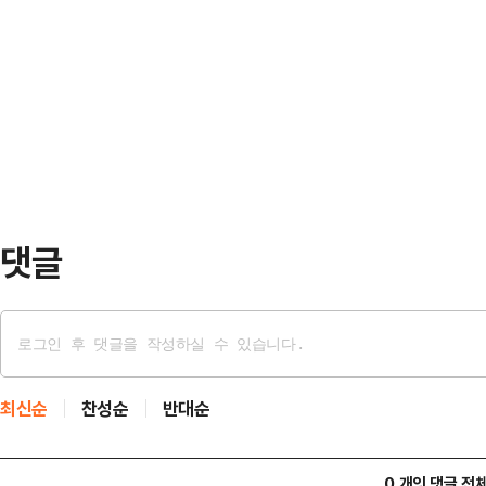
있다"고 말한다.2일(현지시간) 타임
어 보이는 이 광고의 하단에는 작게 '
속 인질은 2023년 10월7일 하마
이번 광고는 게스 측이 세라핀 발로라(Se
된 에비아타르 다비드(24)이다.다
가자지구 한 지하터널에서 삽질을 한다.
시"라며 "오늘은 뭘 먹을 수 있을지 
었고 …
댓글
최신순
찬성순
반대순
0 개의 댓글 전