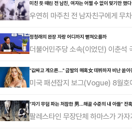
근 '드라고르 요새' 앞에 설치된 '큰
미친 듯 때린 전 남친, 여자는 어쩔 수 없이 맞기만 했다
우연히 마주친 전 남자친구에게 무차
인 요새와 어울리지 않는다는 이유를
이유에 대해 밝혔다.20대 여성 A씨
는 이 조각상은 코펜하겐 해변의 바
서 전 남자친구 B씨(30대)에게 폭
정청래의 완장 자랑 어디까지 뻗쳐오를까
는 달리 가슴 부분이 강조돼 있어 
더불어민주당 소속(이었던) 이춘석 
긴 폐쇄회로(CC)TV 영상을 소셜미
리티켄의 미술 평론가 마티아스 크리
4일 국회 본회의 중 차명으로 주식 
씨와 마주 보고 대화하던 B씨가 돌연
라고 지적했다.성직자 …
장에서, 잘못 들고 들어간 보좌관 차
"값싸고 게으른…" 금발의 매혹女 데뷔하자 비난 쏟아
친 뒤 뒷덜미를 잡아 넘어뜨리는 충
미국 패션잡지 보그(Vogue) 8월
것일 뿐, 거래는 하지 않았다고 주장
앉은 A씨를 발로 걷어차거나 머리채
일고 있다.31일(현지시간) CNN에 
해 갈 수 있는 일이 아니었다. 결국
있다. B…
실린 의류 브랜드 게스(Guess) 광
"자기 무덤 파는 처참한 男…해골 수준의 내 아들" 잔
원장 직 사임서를 제출했다.법사위원
팔레스타인 무장단체 하마스가 가자
계와 소비자들의 반발이 이어지고 있
송법 개정안 본회의 처리 저지를 위
한 모습을 연이어 공개하고 있다. 영
늬 원피스와 가방을 들고 활짝 웃으며
다. 야당이 ‘…