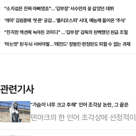
“소지섭은 진짜 아빠였죠”…‘김부장’ 서수민의 꿈 같았던 데뷔
‘개미’ 김원훈에 ‘웃픈’ 공감…‘롤러코스피’ 시대, 예능에 들어온 ‘주식’
“진지한 액션에 녹아든 코미디” …‘김부장’ 감독의 완벽했던 완급 조절
‘아는맛’ 된 두뇌 서바이벌…‘레전드’ 장동민·현정완도 피할 수 없는 과제
관련기사
"가슴이 너무 크고 추해" 인어 조각상 논란, 그 끝은
덴마크의 한 인어 조각상에 선정적
다.4일(현지시간) 영국 가디언에 