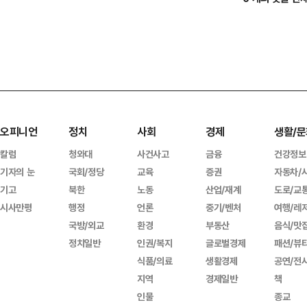
오피니언
정치
사회
경제
생활/문
칼럼
청와대
사건사고
금융
건강정보
기자의 눈
국회/정당
교육
증권
자동차/
기고
북한
노동
산업/재계
도로/교
시사만평
행정
언론
중기/벤처
여행/레
국방/외교
환경
부동산
음식/맛
정치일반
인권/복지
글로벌경제
패션/뷰
식품/의료
생활경제
공연/전
지역
경제일반
책
인물
종교