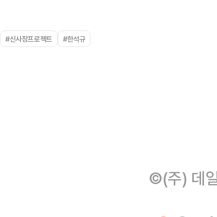
#신사장프로젝트
#한석규
©(주) 데