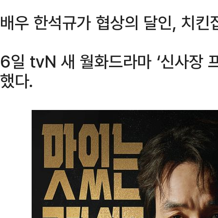
배우 한석규가 협상의 달인, 치킨
6일 tvN 새 월화드라마 ‘신사장
했다.