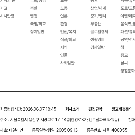
기자의 눈
국회/정당
교육
증권
자동차/
기고
북한
노동
산업/재계
도로/교
시사만평
행정
언론
중기/벤처
여행/레
국방/외교
환경
부동산
음식/맛
정치일반
인권/복지
글로벌경제
패션/뷰
식품/의료
생활경제
공연/전
지역
경제일반
책
인물
종교
사회일반
날씨
생활문화
최종편집시간: 2026.08.07 18:45
회사소개
편집규약
광고제휴문의
주소 : 서울특별시 용산구 서빙고로 17, 18층(한강로3가,센트럴파크 타워동)
전화 
제호: 데일리안
등록일/발행일: 2005.09.13
등록번호: 서울 아00055