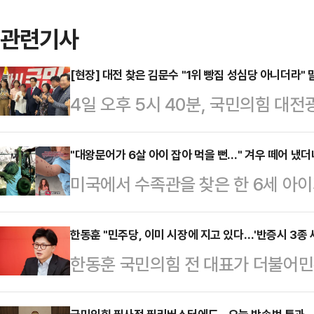
관련기사
[현장] 대전 찾은 김문수 "1위 빵집 성심당 아니더라"
4일 오후 5시 40분, 국민의힘 대
후보가 오기 전부터 인파로 북적였다
지지율 1위를 기록 중인 김 후보가
"대왕문어가 6살 아이 잡아 먹을 뻔…" 겨우 떼어 냈더니
미국에서 수족관을 찾은 한 6세 아
하려는 '자리 쟁탈전'이 이어졌다. 
랑이까지 수십 개의 멍이 생기는 사
곳곳에는 20·30대 청년들의 모습도 
따르면 사건은 미국 텍사스주 샌안토
한동훈 "민주당, 이미 시장에 지고 있다…'반증시 3종 
TK 핵심 지지층들의 '전폭적인 지지'
한동훈 국민의힘 전 대표가 더불어
다.6살 소년 레오는 직접 해양 생물
모양새였다.이날 뒤편에서 기다리고 있
확대·증권거래세 인상·노봉법 등을 '
간인 터치 탱크에 손을 넣었다. 그 순
창했…