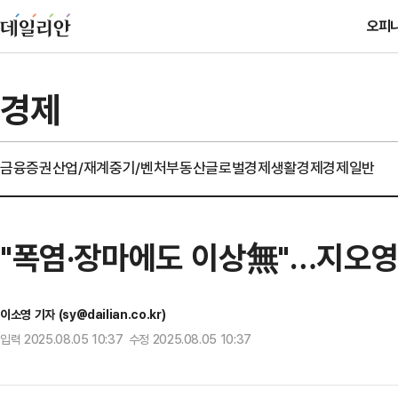
오피
경제
금융
증권
산업/재계
중기/벤처
부동산
글로벌경제
생활경제
경제일반
"폭염·장마에도 이상無"…지오영
이소영 기자 (sy@dailian.co.kr)
입력 2025.08.05 10:37 수정 2025.08.05 10:37