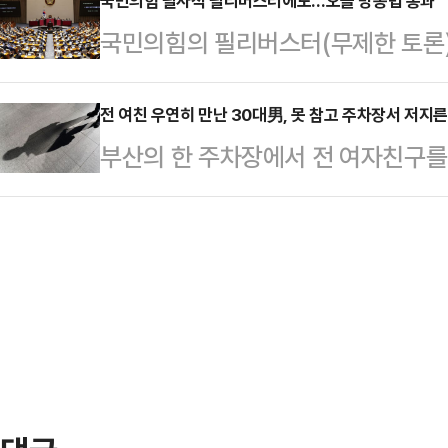
장에 지고 있는 민주당은 더 늦기 전
국민의힘 필사적 필리버스터에도…오늘 방송법 통과
Pacific Octopus)가 레오의 
국민의힘의 필리버스터(무제한 토론)
한동훈 전 대표는 4일 페이스북에 "
감싼 채 놓지 않았고, 성인 직원 3
정안이 5일 국회 본회의 문턱을 넘는
과세범위 확대·증권거래세 인상·노봉법
력을 지…
도라는 이유로 이 법안에 반대해왔으
전 여친 우연히 만난 30대男, 못 참고 주차장서 저지른
었다.그는 "민주당 정권의 '반증시 3
부산의 한 주차장에서 전 여자친구를
리버스터 종결에 따라 결국 제동을 
증해서, 유가증권시장 공매도 순보유 
받고 있다.2일 부산 해운대경찰서는 
2시 개의한 본회의에서 오후 4시경
음으로 …
속 입건해 조사하고 있다고 밝혔다.A
터를 이어가고 있다. 필리버스터 첫 
물 주차장에서 전 여자친구였던 20대
기준 7시간 넘게 토론을 진행했으며
전치 6주의 상처를 입힌 것으로 전해
.방송법을 비롯한 …
단을 받는 것으로 알려졌다.경찰에 
다가 당일 우연히 마주쳐 실랑이를 벌
행을 한…