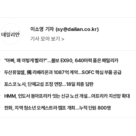
이소영 기자 (sy@dailian.co.kr)
기사 모아 보기 >
"아빠, 왜 이렇게 빨라?"…볼보 EX90, 640마력 품은 패밀리카
두산퓨얼셀, 獨 리베리온과 1087억 계약…SOFC 핵심 부품 공급
포스코 노사, 단체교섭 조정 연장…18일 최종 담판
HMM, 인도서 동아프리카 잇는 신규 노선 개설…아프리카 지선망 확대
한화, 지역 청소년 오케스트라 캠프 개최…누적 단원 800명