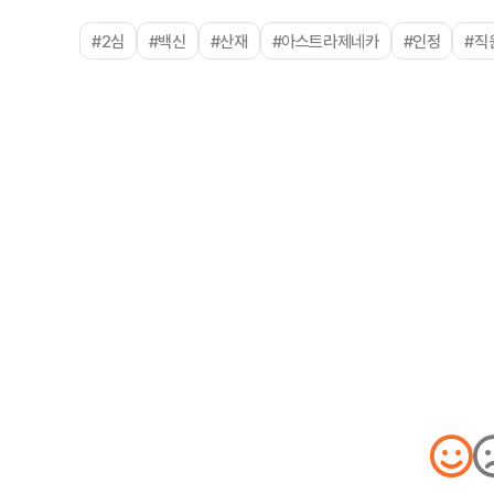
#2심
#백신
#산재
#아스트라제네카
#인정
#직