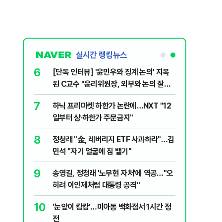
실시간 랭킹뉴스
6
문가가 경고한
[단독 인터뷰] '윤민우와 징계 논의' 지목
된 C교수 "윤리위원장, 외부와 논의 잘못
된 행위"
7
 논산 훈련소
하닉 프리마켓 하한가 논란에…NXT "12
간행군 한다
일부터 상·하한가 주문금지"
8
개편에 개미
정청래 "金, 레버리지 ETF 사과하라"…김
민석 "자기 얼굴에 침 뱉기"
9
품나…흥국·
송영길, 정청래 '노무현 자처'에 역공…"오
히려 이인제처럼 대통령 공격"
10
 외치자…與
'눈앞이 캄캄'…미아동 백화점서 1시간 정
하라"
전