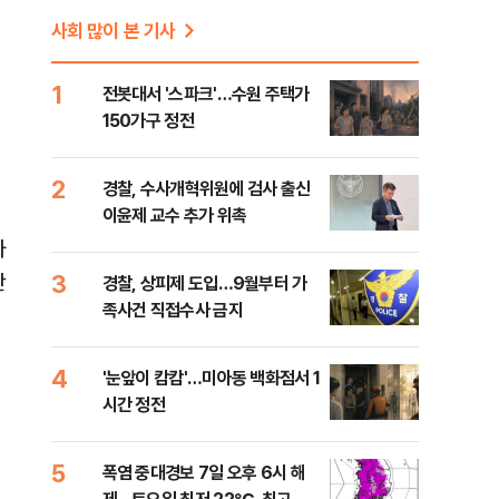
사회 많이 본 기사
1
전봇대서 '스파크'…수원 주택가
150가구 정전
2
경찰, 수사개혁위원에 검사 출신
이윤제 교수 추가 위촉
자
3
단
경찰, 상피제 도입…9월부터 가
족사건 직접수사 금지
4
'눈앞이 캄캄'…미아동 백화점서 1
공
시간 정전
5
폭염 중대경보 7일 오후 6시 해