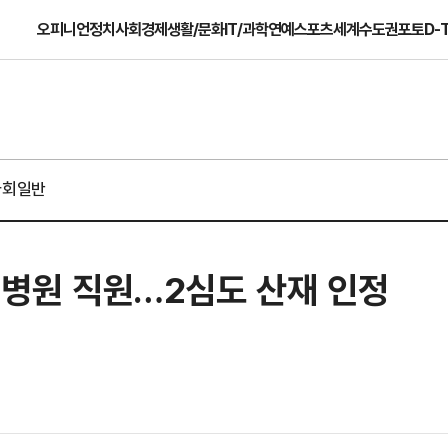
오피니언
정치
사회
경제
생활/문화
IT/과학
연예
스포츠
세계
수도권
포토
D-
사회일반
온 병원 직원…2심도 산재 인정