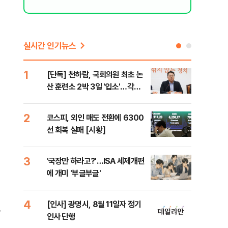
실시간 인기뉴스
1
6
[단독] 천하람, 국회의원 최초 논
[단
산 훈련소 2박 3일 '입소'…각개
1%
전투·야간행군 한다
2
7
코스피, 외인 매도 전환에 6300
[내
선 회복 실패 [시황]
나기
3
8
'국장만 하라고?'…ISA 세제개편
[현
에 개미 '부글부글'
중 
는 
4
9
[인사] 광명시, 8월 11일자 정기
[단
단
인사 단행
의'