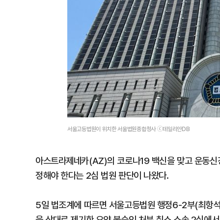
서울고등법원이 위치한 서울법원종합청사 ⓒ데일리안DB
아스트라제네카(AZ)의 코로나19 백신을 맞고 운동신
정해야 한다는 2심 법원 판단이 나왔다.
5일 법조계에 따르면 서울고등법원 행정6-2부(최항석
을 상대로 제기한 요양 불승인 처분 취소 소송 2심에서