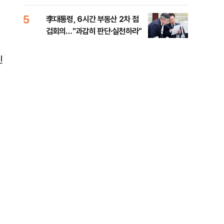
외부
5
10
李대통령, 6시간 부동산 2차 점
이란
검회의…"과감히 판단·실천하라"
호르
신