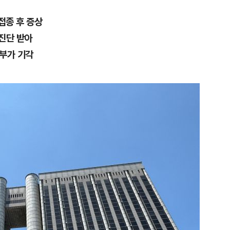
접종 후 증상
진단 받아
판부가 기각
1
"편해서 매일 신었는데"...전
'크록스'의 숨은 위험
2
[단독] 천하람, 국회의원 최초
2박 3일 '입소'…각개전투·야
3
'국장만 하라고?'…ISA 세제
'부글부글'
4
'7번째 도전' KDB생명 누가 
한투·한화 '3색 셈법'
5
송영길·김민석, '조희대 탄핵'
법사위원들 "즉시 대법관 제청