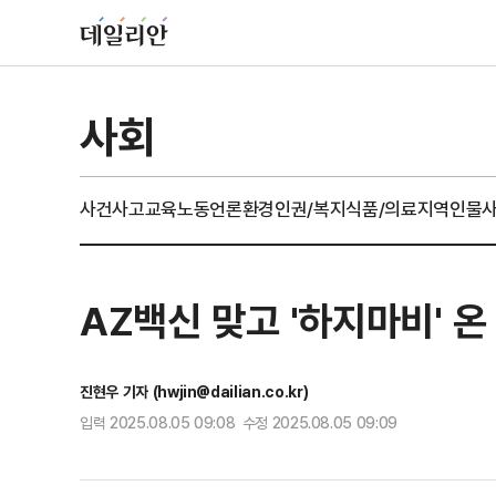
사회
사건사고
교육
노동
언론
환경
인권/복지
식품/의료
지역
인물
AZ백신 맞고 '하지마비' 
진현우 기자 (hwjin@dailian.co.kr)
입력 2025.08.05 09:08 수정 2025.08.05 09:09